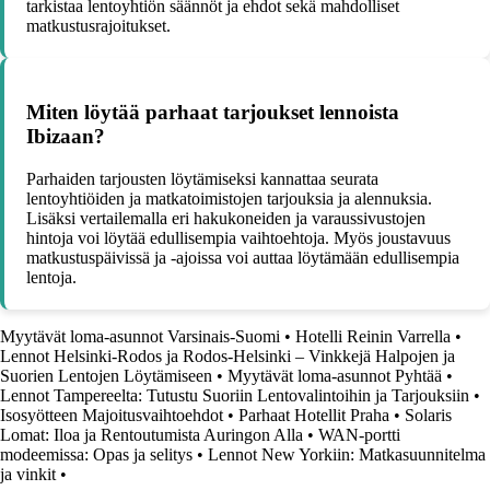
tarkistaa lentoyhtiön säännöt ja ehdot sekä mahdolliset
matkustusrajoitukset.
Miten löytää parhaat tarjoukset lennoista
Ibizaan?
Parhaiden tarjousten löytämiseksi kannattaa seurata
lentoyhtiöiden ja matkatoimistojen tarjouksia ja alennuksia.
Lisäksi vertailemalla eri hakukoneiden ja varaussivustojen
hintoja voi löytää edullisempia vaihtoehtoja. Myös joustavuus
matkustuspäivissä ja -ajoissa voi auttaa löytämään edullisempia
lentoja.
Myytävät loma-asunnot Varsinais-Suomi
•
Hotelli Reinin Varrella
•
Lennot Helsinki-Rodos ja Rodos-Helsinki – Vinkkejä Halpojen ja
Suorien Lentojen Löytämiseen
•
Myytävät loma-asunnot Pyhtää
•
Lennot Tampereelta: Tutustu Suoriin Lentovalintoihin ja Tarjouksiin
•
Isosyötteen Majoitusvaihtoehdot
•
Parhaat Hotellit Praha
•
Solaris
Lomat: Iloa ja Rentoutumista Auringon Alla
•
WAN-portti
modeemissa: Opas ja selitys
•
Lennot New Yorkiin: Matkasuunnitelma
ja vinkit
•