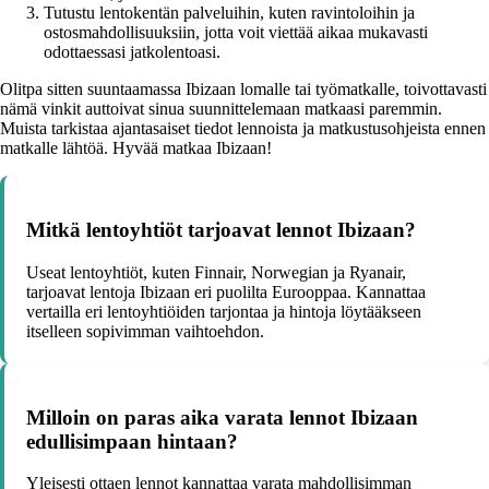
Tutustu lentokentän palveluihin, kuten ravintoloihin ja
ostosmahdollisuuksiin, jotta voit viettää aikaa mukavasti
odottaessasi jatkolentoasi.
Olitpa sitten suuntaamassa Ibizaan lomalle tai työmatkalle, toivottavasti
nämä vinkit auttoivat sinua suunnittelemaan matkaasi paremmin.
Muista tarkistaa ajantasaiset tiedot lennoista ja matkustusohjeista ennen
matkalle lähtöä. Hyvää matkaa Ibizaan!
Mitkä lentoyhtiöt tarjoavat lennot Ibizaan?
Useat lentoyhtiöt, kuten Finnair, Norwegian ja Ryanair,
tarjoavat lentoja Ibizaan eri puolilta Eurooppaa. Kannattaa
vertailla eri lentoyhtiöiden tarjontaa ja hintoja löytääkseen
itselleen sopivimman vaihtoehdon.
Milloin on paras aika varata lennot Ibizaan
edullisimpaan hintaan?
Yleisesti ottaen lennot kannattaa varata mahdollisimman