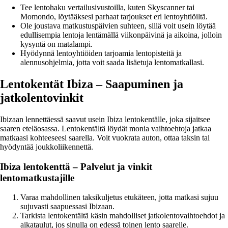
Tee lentohaku vertailusivustoilla, kuten Skyscanner tai
Momondo, löytääksesi parhaat tarjoukset eri lentoyhtiöiltä.
Ole joustava matkustuspäivien suhteen, sillä voit usein löytää
edullisempia lentoja lentämällä viikonpäivinä ja aikoina, jolloin
kysyntä on matalampi.
Hyödynnä lentoyhtiöiden tarjoamia lentopisteitä ja
alennusohjelmia, jotta voit saada lisäetuja lentomatkallasi.
Lentokentät Ibiza – Saapuminen ja
jatkolentovinkit
Ibizaan lennettäessä saavut usein Ibiza lentokentälle, joka sijaitsee
saaren eteläosassa. Lentokentältä löydät monia vaihtoehtoja jatkaa
matkaasi kohteeseesi saarella. Voit vuokrata auton, ottaa taksin tai
hyödyntää joukkoliikennettä.
Ibiza lentokenttä – Palvelut ja vinkit
lentomatkustajille
Varaa mahdollinen taksikuljetus etukäteen, jotta matkasi sujuu
sujuvasti saapuessasi Ibizaan.
Tarkista lentokentältä käsin mahdolliset jatkolentovaihtoehdot ja
aikataulut, jos sinulla on edessä toinen lento saarelle.