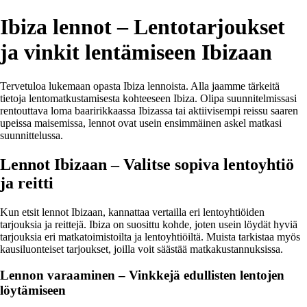
Ibiza lennot – Lentotarjoukset
ja vinkit lentämiseen Ibizaan
Tervetuloa lukemaan opasta Ibiza lennoista. Alla jaamme tärkeitä
tietoja lentomatkustamisesta kohteeseen Ibiza. Olipa suunnitelmissasi
rentouttava loma baaririkkaassa Ibizassa tai aktiivisempi reissu saaren
upeissa maisemissa, lennot ovat usein ensimmäinen askel matkasi
suunnittelussa.
Lennot Ibizaan – Valitse sopiva lentoyhtiö
ja reitti
Kun etsit lennot Ibizaan, kannattaa vertailla eri lentoyhtiöiden
tarjouksia ja reittejä. Ibiza on suosittu kohde, joten usein löydät hyviä
tarjouksia eri matkatoimistoilta ja lentoyhtiöiltä. Muista tarkistaa myös
kausiluonteiset tarjoukset, joilla voit säästää matkakustannuksissa.
Lennon varaaminen – Vinkkejä edullisten lentojen
löytämiseen