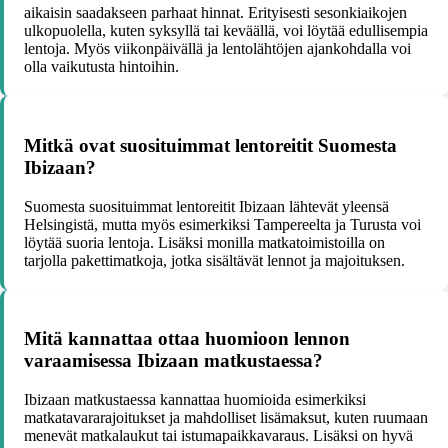
aikaisin saadakseen parhaat hinnat. Erityisesti sesonkiaikojen
ulkopuolella, kuten syksyllä tai keväällä, voi löytää edullisempia
lentoja. Myös viikonpäivällä ja lentolähtöjen ajankohdalla voi
olla vaikutusta hintoihin.
Mitkä ovat suosituimmat lentoreitit Suomesta
Ibizaan?
Suomesta suosituimmat lentoreitit Ibizaan lähtevät yleensä
Helsingistä, mutta myös esimerkiksi Tampereelta ja Turusta voi
löytää suoria lentoja. Lisäksi monilla matkatoimistoilla on
tarjolla pakettimatkoja, jotka sisältävät lennot ja majoituksen.
Mitä kannattaa ottaa huomioon lennon
varaamisessa Ibizaan matkustaessa?
Ibizaan matkustaessa kannattaa huomioida esimerkiksi
matkatavararajoitukset ja mahdolliset lisämaksut, kuten ruumaan
menevät matkalaukut tai istumapaikkavaraus. Lisäksi on hyvä