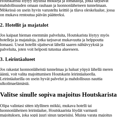
Houtskarista löytyy idyllisiä mökkejä ja lomataloja, jotka tarjoavat
mahdollisuuden omaan rauhaan ja luonnonläheiseen tunnelmaan.
Mökeissä on usein hyvin varusteltu keittiö ja tilava oleskelualue, jossa
on mukava rentoutua päivän päätteeksi.
2. Hotellit ja majatalot
Jos kaipaat hieman enemmän palveluita, Houtskarista löytyy myös
hotelleja ja majataloja, jotka tarjoavat mukavuutta ja helppoutta
lomaasi. Useat hotellit sijaitsevat lähellä saaren nähtävyyksiä ja
palveluita, joten voit helposti tutustua alueeseen.
3. Leirintäalueet
Jos rakastat luonnonläheistä tunnelmaa ja haluat yöpyä lähellä meren
ääntä, voit valita majoittumisen Houtskarin leirintäalueella.
Leirintäalueilla on usein hyvät palvelut ja mahdollisuus nauttia
ulkoilmaelämästä.
Valitse sinulle sopiva majoitus Houtskarista
Olipa valintasi sitten idyllinen mökki, mukava hotelli tai
luonnonläheinen leirintäalue, Houtskaarista löydät varmasti
majoituksen, joka sopii juuri sinun tarpeisiisi. Muista varata majoitus