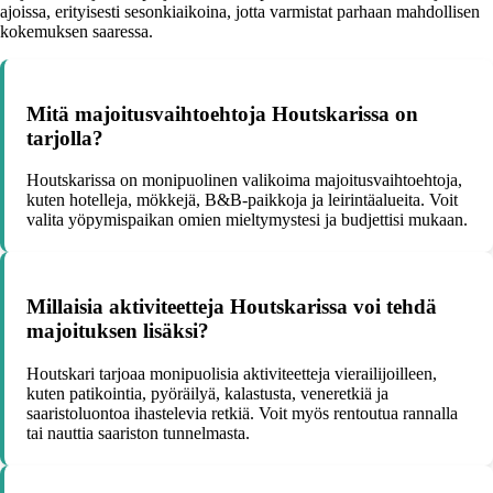
ajoissa, erityisesti sesonkiaikoina, jotta varmistat parhaan mahdollisen
kokemuksen saaressa.
Mitä majoitusvaihtoehtoja Houtskarissa on
tarjolla?
Houtskarissa on monipuolinen valikoima majoitusvaihtoehtoja,
kuten hotelleja, mökkejä, B&B-paikkoja ja leirintäalueita. Voit
valita yöpymispaikan omien mieltymystesi ja budjettisi mukaan.
Millaisia aktiviteetteja Houtskarissa voi tehdä
majoituksen lisäksi?
Houtskari tarjoaa monipuolisia aktiviteetteja vierailijoilleen,
kuten patikointia, pyöräilyä, kalastusta, veneretkiä ja
saaristoluontoa ihastelevia retkiä. Voit myös rentoutua rannalla
tai nauttia saariston tunnelmasta.