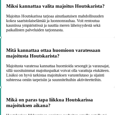
Miksi kannattaa valita majoitus Houtskarista?
Majoitus Houtskarissa tarjoaa ainutlaatuisen mahdollisuuden
kokea saaristolaiselämää ja luonnonrauhaa. Voit rentoutua
kauniissa ympäristössä ja nauttia meren läheisyydestä sekä
paikallisten palveluiden tarjonnasta.
Mitä kannattaa ottaa huomioon varatessaan
majoitusta Houtskarista?
Majoitusta varatessa kannattaa huomioida sesongit ja varausajat,
sillä suosituimmat majoituspaikat voivat olla varattuja etukäteen.
Lisäksi on hyvä tarkistaa majoituksen varustelutaso ja sijainti
suhteessa omiin tarpeisiin ja suunniteltuihin aktiviteetteihin.
Mikä on paras tapa liikkua Houtskarissa
majoituksen aikana?