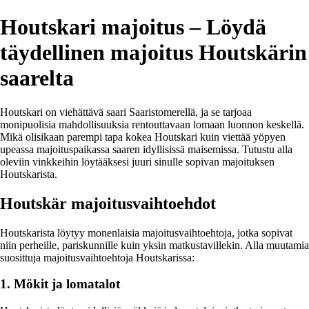
Houtskari majoitus – Löydä
täydellinen majoitus Houtskärin
saarelta
Houtskari on viehättävä saari Saaristomerellä, ja se tarjoaa
monipuolisia mahdollisuuksia rentouttavaan lomaan luonnon keskellä.
Mikä olisikaan parempi tapa kokea Houtskari kuin viettää yöpyen
upeassa majoituspaikassa saaren idyllisissä maisemissa. Tutustu alla
oleviin vinkkeihin löytääksesi juuri sinulle sopivan majoituksen
Houtskarista.
Houtskär majoitusvaihtoehdot
Houtskarista löytyy monenlaisia majoitusvaihtoehtoja, jotka sopivat
niin perheille, pariskunnille kuin yksin matkustavillekin. Alla muutamia
suosittuja majoitusvaihtoehtoja Houtskarissa:
1. Mökit ja lomatalot