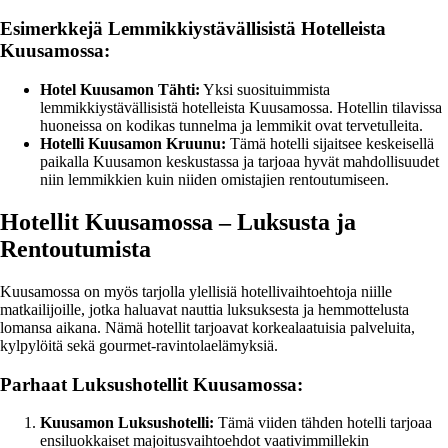
Esimerkkejä Lemmikkiystävällisistä Hotelleista
Kuusamossa:
Hotel Kuusamon Tähti:
Yksi suosituimmista
lemmikkiystävällisistä hotelleista Kuusamossa. Hotellin tilavissa
huoneissa on kodikas tunnelma ja lemmikit ovat tervetulleita.
Hotelli Kuusamon Kruunu:
Tämä hotelli sijaitsee keskeisellä
paikalla Kuusamon keskustassa ja tarjoaa hyvät mahdollisuudet
niin lemmikkien kuin niiden omistajien rentoutumiseen.
Hotellit Kuusamossa – Luksusta ja
Rentoutumista
Kuusamossa on myös tarjolla ylellisiä hotellivaihtoehtoja niille
matkailijoille, jotka haluavat nauttia luksuksesta ja hemmottelusta
lomansa aikana. Nämä hotellit tarjoavat korkealaatuisia palveluita,
kylpylöitä sekä gourmet-ravintolaelämyksiä.
Parhaat Luksushotellit Kuusamossa:
Kuusamon Luksushotelli:
Tämä viiden tähden hotelli tarjoaa
ensiluokkaiset majoitusvaihtoehdot vaativimmillekin