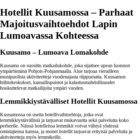
Hotellit Kuusamossa – Parhaat
Majoitusvaihtoehdot Lapin
Lumoavassa Kohteessa
Kuusamo – Lumoava Lomakohde
Kuusamo on suosittu matkailukohde, joka sijaitsee upean luonnon
ympäröimänä Pohjois-Pohjanmaalla. Alue tarjoaa vierailleen
monipuolisia aktiviteetteja vuodenajasta riippumatta. Kuusamon
hiihtokeskukset, kansallispuistot ja kalastusmahdollisuudet
houkuttelevat matkailijoita ympäri vuoden.
Lemmikkiystävälliset Hotellit Kuusamossa
Kuusamossa on useita hotellivaihtoehtoja, jotka ovat
lemmikkiystävällisiä ja tarjoavat mukavuutta sekä palveluita koko
perheelle. Näissä hotelleissa lemmikit voivat viihtyä yhdessä
omistajiensa kanssa, ja monet hotellit tarjoavat erityisiä palveluita ja
aktiviteetteja myös lemmikeille.