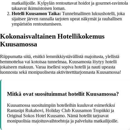
matkailijoille. Kylpylän rentouttavat hoidot ja gourmet-ravintola
takaavat ikimuistoisen loman.
Hotelli Kuusamon Taika:
Tunnelmallinen luksushotelli, joka
sijaitsee järven rannalla tarjoten upeat näkymät ja rauhallisen
ympäristön rentoutumiseen.
Kokonaisvaltainen Hotellikokemus
Kuusamossa
Riippumatta siitä, etsitkö lemmikkiystävällistä majoitusta, ylellistä
hemmottelua vai kotoisaa tunnelmaa, Kuusamosta löytyy hotelli
jokaiseen makuun. Varaa itsellesi sopiva hotelli ja nauti upeasta
luonnosta sekä monipuolisesta aktiviteettitarjonnasta Kuusamossa!
Mitkä ovat suosituimmat hotellit Kuusamossa?
Kuusamossa suosituimpiin hotelleihin kuuluvat esimerkiksi
Rantasipi Rukahovi, Holiday Club Kuusamon Tropiikki ja
Original Sokos Hotel Kuusamo. Nämä hotellit tarjoavat
monipuolisia majoitusvaihtoehtoja ja palveluita matkailijoille.