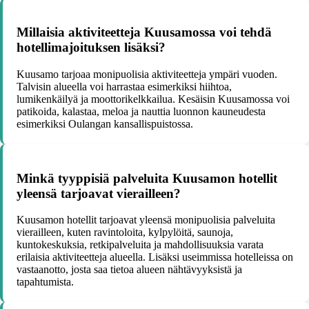
Millaisia aktiviteetteja Kuusamossa voi tehdä
hotellimajoituksen lisäksi?
Kuusamo tarjoaa monipuolisia aktiviteetteja ympäri vuoden.
Talvisin alueella voi harrastaa esimerkiksi hiihtoa,
lumikenkäilyä ja moottorikelkkailua. Kesäisin Kuusamossa voi
patikoida, kalastaa, meloa ja nauttia luonnon kauneudesta
esimerkiksi Oulangan kansallispuistossa.
Minkä tyyppisiä palveluita Kuusamon hotellit
yleensä tarjoavat vierailleen?
Kuusamon hotellit tarjoavat yleensä monipuolisia palveluita
vierailleen, kuten ravintoloita, kylpylöitä, saunoja,
kuntokeskuksia, retkipalveluita ja mahdollisuuksia varata
erilaisia aktiviteetteja alueella. Lisäksi useimmissa hotelleissa on
vastaanotto, josta saa tietoa alueen nähtävyyksistä ja
tapahtumista.