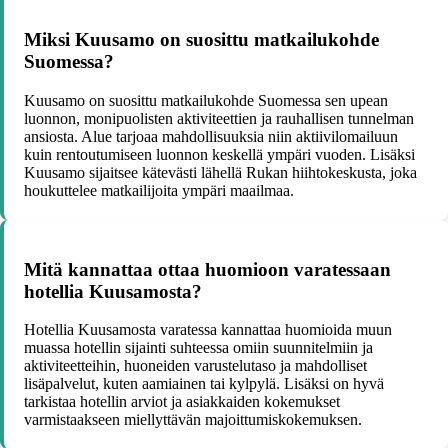
Miksi Kuusamo on suosittu matkailukohde
Suomessa?
Kuusamo on suosittu matkailukohde Suomessa sen upean
luonnon, monipuolisten aktiviteettien ja rauhallisen tunnelman
ansiosta. Alue tarjoaa mahdollisuuksia niin aktiivilomailuun
kuin rentoutumiseen luonnon keskellä ympäri vuoden. Lisäksi
Kuusamo sijaitsee kätevästi lähellä Rukan hiihtokeskusta, joka
houkuttelee matkailijoita ympäri maailmaa.
Mitä kannattaa ottaa huomioon varatessaan
hotellia Kuusamosta?
Hotellia Kuusamosta varatessa kannattaa huomioida muun
muassa hotellin sijainti suhteessa omiin suunnitelmiin ja
aktiviteetteihin, huoneiden varustelutaso ja mahdolliset
lisäpalvelut, kuten aamiainen tai kylpylä. Lisäksi on hyvä
tarkistaa hotellin arviot ja asiakkaiden kokemukset
varmistaakseen miellyttävän majoittumiskokemuksen.