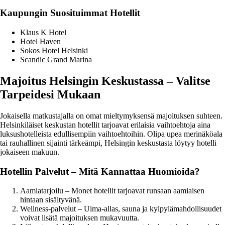
Kaupungin Suosituimmat Hotellit
Klaus K Hotel
Hotel Haven
Sokos Hotel Helsinki
Scandic Grand Marina
Majoitus Helsingin Keskustassa – Valitse
Tarpeidesi Mukaan
Jokaisella matkustajalla on omat mieltymyksensä majoituksen suhteen.
Helsinkiläiset keskustan hotellit tarjoavat erilaisia vaihtoehtoja aina
luksushotelleista edullisempiin vaihtoehtoihin. Olipa upea merinäköala
tai rauhallinen sijainti tärkeämpi, Helsingin keskustasta löytyy hotelli
jokaiseen makuun.
Hotellin Palvelut – Mitä Kannattaa Huomioida?
Aamiatarjoilu – Monet hotellit tarjoavat runsaan aamiaisen
hintaan sisältyvänä.
Wellness-palvelut – Uima-allas, sauna ja kylpylämahdollisuudet
voivat lisätä majoituksen mukavuutta.