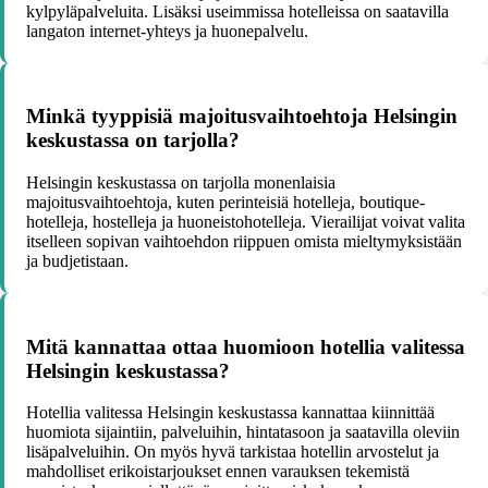
kylpyläpalveluita. Lisäksi useimmissa hotelleissa on saatavilla
langaton internet-yhteys ja huonepalvelu.
Minkä tyyppisiä majoitusvaihtoehtoja Helsingin
keskustassa on tarjolla?
Helsingin keskustassa on tarjolla monenlaisia
majoitusvaihtoehtoja, kuten perinteisiä hotelleja, boutique-
hotelleja, hostelleja ja huoneistohotelleja. Vierailijat voivat valita
itselleen sopivan vaihtoehdon riippuen omista mieltymyksistään
ja budjetistaan.
Mitä kannattaa ottaa huomioon hotellia valitessa
Helsingin keskustassa?
Hotellia valitessa Helsingin keskustassa kannattaa kiinnittää
huomiota sijaintiin, palveluihin, hintatasoon ja saatavilla oleviin
lisäpalveluihin. On myös hyvä tarkistaa hotellin arvostelut ja
mahdolliset erikoistarjoukset ennen varauksen tekemistä