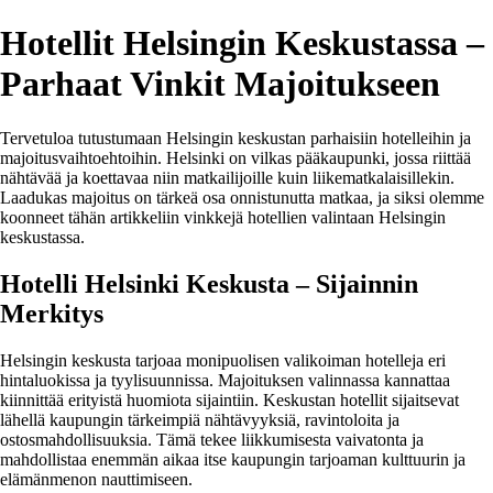
Hotellit Helsingin Keskustassa –
Parhaat Vinkit Majoitukseen
Tervetuloa tutustumaan Helsingin keskustan parhaisiin hotelleihin ja
majoitusvaihtoehtoihin. Helsinki on vilkas pääkaupunki, jossa riittää
nähtävää ja koettavaa niin matkailijoille kuin liikematkalaisillekin.
Laadukas majoitus on tärkeä osa onnistunutta matkaa, ja siksi olemme
koonneet tähän artikkeliin vinkkejä hotellien valintaan Helsingin
keskustassa.
Hotelli Helsinki Keskusta – Sijainnin
Merkitys
Helsingin keskusta tarjoaa monipuolisen valikoiman hotelleja eri
hintaluokissa ja tyylisuunnissa. Majoituksen valinnassa kannattaa
kiinnittää erityistä huomiota sijaintiin. Keskustan hotellit sijaitsevat
lähellä kaupungin tärkeimpiä nähtävyyksiä, ravintoloita ja
ostosmahdollisuuksia. Tämä tekee liikkumisesta vaivatonta ja
mahdollistaa enemmän aikaa itse kaupungin tarjoaman kulttuurin ja
elämänmenon nauttimiseen.