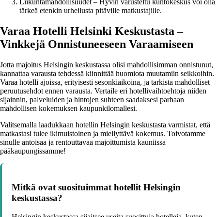
Liikuntamahdollisuudet – Hyvin varusteltu kuntokeskus voi olla
tärkeä etenkin urheilusta pitäville matkustajille.
Varaa Hotelli Helsinki Keskustasta –
Vinkkejä Onnistuneeseen Varaamiseen
Jotta majoitus Helsingin keskustassa olisi mahdollisimman onnistunut,
kannattaa varausta tehdessä kiinnittää huomiota muutamiin seikkoihin.
Varaa hotelli ajoissa, erityisesti sesonkiaikoina, ja tarkista mahdolliset
peruutusehdot ennen varausta. Vertaile eri hotellivaihtoehtoja niiden
sijainnin, palveluiden ja hintojen suhteen saadaksesi parhaan
mahdollisen kokemuksen kaupunkilomallesi.
Valitsemalla laadukkaan hotellin Helsingin keskustasta varmistat, että
matkastasi tulee ikimuistoinen ja miellyttävä kokemus. Toivotamme
sinulle antoisaa ja rentouttavaa majoittumista kauniissa
pääkaupungissamme!
Mitkä ovat suosituimmat hotellit Helsingin
keskustassa?
Helsingin keskustassa sijaitsee useita suosittuja hotelleja, kuten