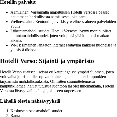
Hotellin palvelut
Aamiainen: Varaamalla majoituksen Hotelli Versossa pääset
nauttimaan herkullisesta aamiaisesta joka aamu.
Wellness-alue: Rentoudu ja virkisty wellness-alueen palveluiden
avulla.
Liikuntamahdollisuudet: Hotelli Versosta löytyy monipuoliset
liikuntamahdollisuudet, joten voit pitää yllä kuntoasi matkan
aikana.
Wi-Fi: Ilmainen langaton internet saatavilla kaikissa huoneissa ja
yleisissä tiloissa.
Hotelli Verso: Sijainti ja ympäristö
Hotelli Verso sijaitsee useissa eri kaupungeissa ympäri Suomen, joten
voit valita juuri sinulle sopivan kohteen ja nauttia eri kaupunkien
tarjoamista mahdollisuuksista. Olit sitten suunnittelemassa
kaupunkilomaa, haluat tutustua luontoon tai olet liikematkalla, Hotelli
Versosta löytyy vaihtoehtoja jokaiseen tarpeeseen.
Lähellä olevia nähtävyyksiä
Keskustan ostosmahdollisuudet
Ranta