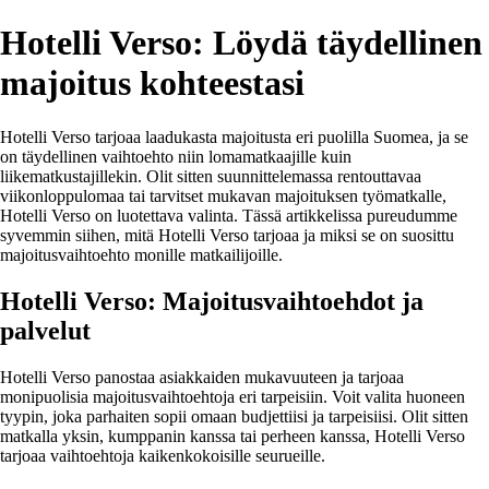
Hotelli Verso: Löydä täydellinen
majoitus kohteestasi
Hotelli Verso tarjoaa laadukasta majoitusta eri puolilla Suomea, ja se
on täydellinen vaihtoehto niin lomamatkaajille kuin
liikematkustajillekin. Olit sitten suunnittelemassa rentouttavaa
viikonloppulomaa tai tarvitset mukavan majoituksen työmatkalle,
Hotelli Verso on luotettava valinta. Tässä artikkelissa pureudumme
syvemmin siihen, mitä Hotelli Verso tarjoaa ja miksi se on suosittu
majoitusvaihtoehto monille matkailijoille.
Hotelli Verso: Majoitusvaihtoehdot ja
palvelut
Hotelli Verso panostaa asiakkaiden mukavuuteen ja tarjoaa
monipuolisia majoitusvaihtoehtoja eri tarpeisiin. Voit valita huoneen
tyypin, joka parhaiten sopii omaan budjettiisi ja tarpeisiisi. Olit sitten
matkalla yksin, kumppanin kanssa tai perheen kanssa, Hotelli Verso
tarjoaa vaihtoehtoja kaikenkokoisille seurueille.