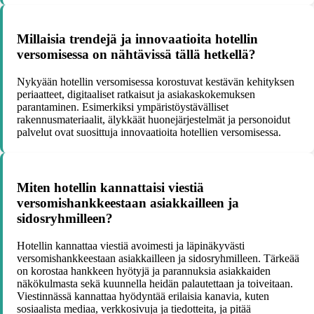
Millaisia trendejä ja innovaatioita hotellin
versomisessa on nähtävissä tällä hetkellä?
Nykyään hotellin versomisessa korostuvat kestävän kehityksen
periaatteet, digitaaliset ratkaisut ja asiakaskokemuksen
parantaminen. Esimerkiksi ympäristöystävälliset
rakennusmateriaalit, älykkäät huonejärjestelmät ja personoidut
palvelut ovat suosittuja innovaatioita hotellien versomisessa.
Miten hotellin kannattaisi viestiä
versomishankkeestaan asiakkailleen ja
sidosryhmilleen?
Hotellin kannattaa viestiä avoimesti ja läpinäkyvästi
versomishankkeestaan asiakkailleen ja sidosryhmilleen. Tärkeää
on korostaa hankkeen hyötyjä ja parannuksia asiakkaiden
näkökulmasta sekä kuunnella heidän palautettaan ja toiveitaan.
Viestinnässä kannattaa hyödyntää erilaisia kanavia, kuten
sosiaalista mediaa, verkkosivuja ja tiedotteita, ja pitää