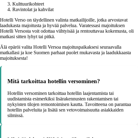
Kulttuurikohteet
Ravintolat ja kahvilat
Hotelli Verso on täydellinen valinta matkailijoille, jotka arvostavat
laadukasta majoitusta ja hyvää palvelua. Varatessasi majoituksen
Hotelli Versosta voit odottaa viihtyisää ja rentouttavaa kokemusta, oli
matkasi sitten lyhyt tai pitkä.
Älä epäröi valita Hotelli Versoa majoituspaikaksesi seuraavalla
matkallasi ja koe Suomen parhaat puolet mukavasta ja laadukkaasta
majoituksesta!
Mitä tarkoittaa hotellin versominen?
Hotellin versominen tarkoittaa hotellin laajentamista tai
uudistamista esimerkiksi lisärakennusten rakentamisen tai
nykyisten tilojen remontoimisen kautta. Tavoitteena on parantaa
hotellin palveluita ja lisätä sen vetovoimaisuutta asiakkaiden
silmissä.