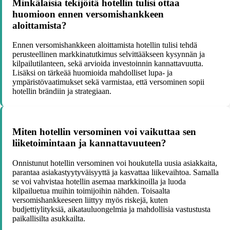
Minkälaisia tekijöitä hotellin tulisi ottaa
huomioon ennen versomishankkeen
aloittamista?
Ennen versomishankkeen aloittamista hotellin tulisi tehdä
perusteellinen markkinatutkimus selvittääkseen kysynnän ja
kilpailutilanteen, sekä arvioida investoinnin kannattavuutta.
Lisäksi on tärkeää huomioida mahdolliset lupa- ja
ympäristövaatimukset sekä varmistaa, että versominen sopii
hotellin brändiin ja strategiaan.
Miten hotellin versominen voi vaikuttaa sen
liiketoimintaan ja kannattavuuteen?
Onnistunut hotellin versominen voi houkutella uusia asiakkaita,
parantaa asiakastyytyväisyyttä ja kasvattaa liikevaihtoa. Samalla
se voi vahvistaa hotellin asemaa markkinoilla ja luoda
kilpailuetua muihin toimijoihin nähden. Toisaalta
versomishankkeeseen liittyy myös riskejä, kuten
budjettiylityksiä, aikatauluongelmia ja mahdollisia vastustusta
paikallisilta asukkailta.