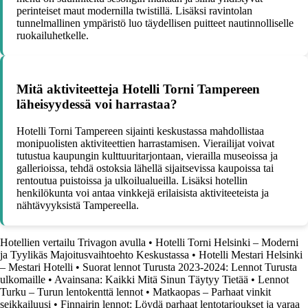
perinteiset maut modernilla twistillä. Lisäksi ravintolan
tunnelmallinen ympäristö luo täydellisen puitteet nautinnolliselle
ruokailuhetkelle.
Mitä aktiviteetteja Hotelli Torni Tampereen
läheisyydessä voi harrastaa?
Hotelli Torni Tampereen sijainti keskustassa mahdollistaa
monipuolisten aktiviteettien harrastamisen. Vierailijat voivat
tutustua kaupungin kulttuuritarjontaan, vierailla museoissa ja
gallerioissa, tehdä ostoksia lähellä sijaitsevissa kaupoissa tai
rentoutua puistoissa ja ulkoilualueilla. Lisäksi hotellin
henkilökunta voi antaa vinkkejä erilaisista aktiviteeteista ja
nähtävyyksistä Tampereella.
Hotellien vertailu Trivagon avulla
•
Hotelli Torni Helsinki – Moderni
ja Tyylikäs Majoitusvaihtoehto Keskustassa
•
Hotelli Mestari Helsinki
– Mestari Hotelli
•
Suorat lennot Turusta 2023-2024: Lennot Turusta
ulkomaille
•
Avainsana: Kaikki Mitä Sinun Täytyy Tietää
•
Lennot
Turku – Turun lentokenttä lennot
•
Matkaopas – Parhaat vinkit
seikkailuusi
•
Finnairin lennot: Löydä parhaat lentotarjoukset ja varaa