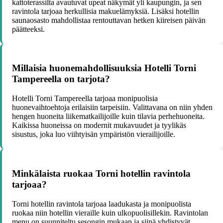
kattoterassilta avautuvat upeat näkymät yli kaupungin, ja sen
ravintola tarjoaa herkullisia makuelämyksiä. Lisäksi hotellin
saunaosasto mahdollistaa rentouttavan hetken kiireisen päivän
päätteeksi.
Millaisia huonemahdollisuuksia Hotelli Torni
Tampereella on tarjota?
Hotelli Torni Tampereella tarjoaa monipuolisia
huonevaihtoehtoja erilaisiin tarpeisiin. Valittavana on niin yhden
hengen huoneita liikematkailijoille kuin tilavia perhehuoneita.
Kaikissa huoneissa on modernit mukavuudet ja tyylikäs
sisustus, joka luo viihtyisän ympäristön vierailijoille.
Minkälaista ruokaa Torni hotellin ravintola
tarjoaa?
Torni hotellin ravintola tarjoaa laadukasta ja monipuolista
ruokaa niin hotellin vieraille kuin ulkopuolisillekin. Ravintolan
menu on suunniteltu sesongin mukaan ja siinä yhdistyvät