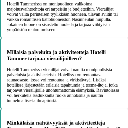
Hotelli Tammerissa on monipuolinen valikoima
majoitusvaihtoehtoja eri tarpeisiin ja budjetteihin. Vierailijat
voivat valita perinteisen tyylikkään huoneen, tilavan sviitin tai
vaikka romanttisen kattohuoneiston Näsinneulan huipulla.
Jokainen huone on sisustettu huolella ja tarjoaa viihtyisän
ympäristön rentoutumiseen.
Millaisia palveluita ja aktiviteetteja Hotelli
Tammer tarjoaa vierailijoilleen?
Hotelli Tammerissa vierailijat voivat nauttia monipuolisista
palveluista ja aktiviteeteista. Hotellissa on rentouttava
saunaosasto, jossa voi rentoutua ja virkistäytyä. Lisäksi
hotellissa järjestetään erilaisia tapahtumia ja teema-iltoja, jotka
tarjoavat vierailijoille unohtumattomia elämyksiä. Ravintolassa
voi herkutella laadukkailla ruoka-annoksilla ja nauttia
tunnelmallisesta ilmapiiristä.
Minkälaisia nähtävyyksiä ja aktiviteetteja