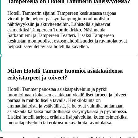
Tampereella on Hotelli Tammerin läheisyydessä?
Hotelli Tammerin sijainti Tampereen keskustassa tarjoaa
vierailijoille helpon pääsyn kaupungin monipuolisiin
nähtävyyksiin ja aktiviteetteihin. Lähistöllä sijaitsevat
esimerkiksi Tampereen Tuomiokirkko, Näsinneula,
Särkänniemi ja Tampereen Teatteri. Lisäksi Tampereen
keskustan monipuoliset ostosmahdollisuudet ja ravintolat ovat
helposti saavutettavissa hotellilta kävellen.
Miten Hotelli Tammer huomioi asiakkaidensa
erityistarpeet ja toiveet?
Hotelli Tammer panostaa asiakaspalveluun ja pyrkii
huomioimaan jokaisen asiakkaan yksilölliset tarpeet ja toiveet
parhaalla mahdollisella tavalla. Henkilökunta on
ammattitaitoista ja ystävällistä, ja he ovat valmiita auttamaan
asiakkaita kaikissa mahdollisissa kysymyksissä ja pyynnöissä.
Lisäksi hotelli tarjoaa erilaisia lisäpalveluita, kuten esimerkiksi
hierontapalveluita tai erikoisruokavalioita ravintolassa.