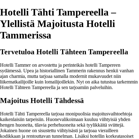
Hotelli Tähti Tampereella –
Ylellistä Majoitusta Hotelli
Tammerissa
Tervetuloa Hotelli Tähteen Tampereella
Hotelli Tammer on arvostettu ja perinteikäs hotelli Tampereen
sydämessä. Upea ja historiallinen Tammerin rakennus henkii vanhan
ajan charmia, mutta tarjoaa samalla modernit mukavuudet niin
liikematkailijoille kuin lomailijoillekin. Nyt on aika tutustua tarkemmin
Hotelli Tähteen Tampereella ja sen tarjoamiin palveluihin.
Majoitus Hotelli Tähdessä
Hotelli Tähti Tampereella tarjoaa monipuolisia majoitusvaihtoehtoja
kaikenlaisiin tarpeisiin. Huonevalikoimaan kuuluu viihtyisiä yhden
hengen huoneita, tilavia perhehuoneita sekä tyylikkäitä sviittejä.
Jokainen huone on sisustettu viihtyisästi ja tarjoaa vierailleen
kodikkaan ja rentouttavan tunnelman. Lisäksi hotellin korkeatasoiset