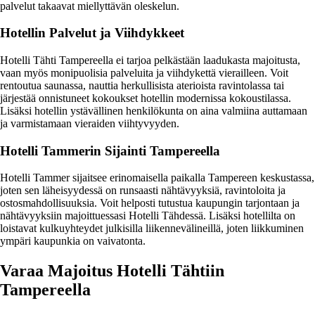
palvelut takaavat miellyttävän oleskelun.
Hotellin Palvelut ja Viihdykkeet
Hotelli Tähti Tampereella ei tarjoa pelkästään laadukasta majoitusta,
vaan myös monipuolisia palveluita ja viihdykettä vierailleen. Voit
rentoutua saunassa, nauttia herkullisista aterioista ravintolassa tai
järjestää onnistuneet kokoukset hotellin modernissa kokoustilassa.
Lisäksi hotellin ystävällinen henkilökunta on aina valmiina auttamaan
ja varmistamaan vieraiden viihtyvyyden.
Hotelli Tammerin Sijainti Tampereella
Hotelli Tammer sijaitsee erinomaisella paikalla Tampereen keskustassa,
joten sen läheisyydessä on runsaasti nähtävyyksiä, ravintoloita ja
ostosmahdollisuuksia. Voit helposti tutustua kaupungin tarjontaan ja
nähtävyyksiin majoittuessasi Hotelli Tähdessä. Lisäksi hotellilta on
loistavat kulkuyhteydet julkisilla liikennevälineillä, joten liikkuminen
ympäri kaupunkia on vaivatonta.
Varaa Majoitus Hotelli Tähtiin
Tampereella