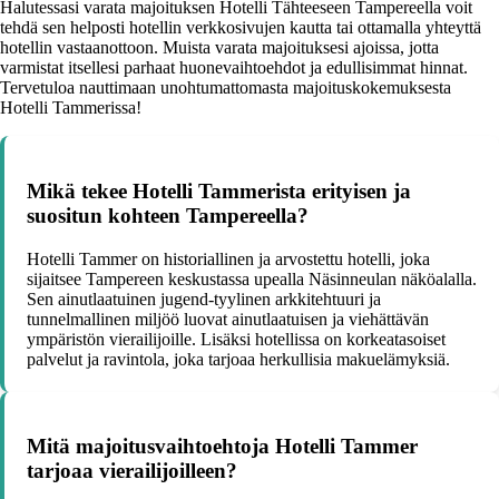
Halutessasi varata majoituksen Hotelli Tähteeseen Tampereella voit
tehdä sen helposti hotellin verkkosivujen kautta tai ottamalla yhteyttä
hotellin vastaanottoon. Muista varata majoituksesi ajoissa, jotta
varmistat itsellesi parhaat huonevaihtoehdot ja edullisimmat hinnat.
Tervetuloa nauttimaan unohtumattomasta majoituskokemuksesta
Hotelli Tammerissa!
Mikä tekee Hotelli Tammerista erityisen ja
suositun kohteen Tampereella?
Hotelli Tammer on historiallinen ja arvostettu hotelli, joka
sijaitsee Tampereen keskustassa upealla Näsinneulan näköalalla.
Sen ainutlaatuinen jugend-tyylinen arkkitehtuuri ja
tunnelmallinen miljöö luovat ainutlaatuisen ja viehättävän
ympäristön vierailijoille. Lisäksi hotellissa on korkeatasoiset
palvelut ja ravintola, joka tarjoaa herkullisia makuelämyksiä.
Mitä majoitusvaihtoehtoja Hotelli Tammer
tarjoaa vierailijoilleen?