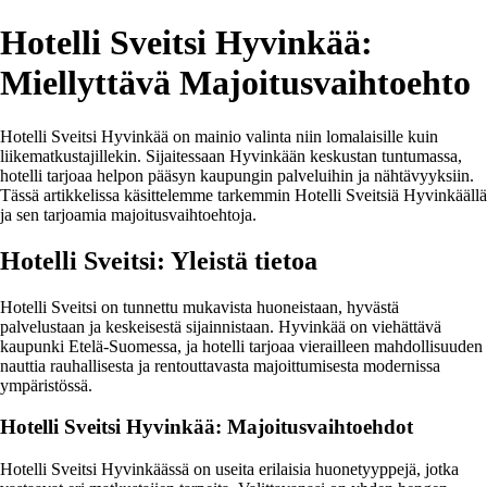
Hotelli Sveitsi Hyvinkää:
Miellyttävä Majoitusvaihtoehto
Hotelli Sveitsi Hyvinkää on mainio valinta niin lomalaisille kuin
liikematkustajillekin. Sijaitessaan Hyvinkään keskustan tuntumassa,
hotelli tarjoaa helpon pääsyn kaupungin palveluihin ja nähtävyyksiin.
Tässä artikkelissa käsittelemme tarkemmin Hotelli Sveitsiä Hyvinkäällä
ja sen tarjoamia majoitusvaihtoehtoja.
Hotelli Sveitsi: Yleistä tietoa
Hotelli Sveitsi on tunnettu mukavista huoneistaan, hyvästä
palvelustaan ja keskeisestä sijainnistaan. Hyvinkää on viehättävä
kaupunki Etelä-Suomessa, ja hotelli tarjoaa vierailleen mahdollisuuden
nauttia rauhallisesta ja rentouttavasta majoittumisesta modernissa
ympäristössä.
Hotelli Sveitsi Hyvinkää: Majoitusvaihtoehdot
Hotelli Sveitsi Hyvinkäässä on useita erilaisia huonetyyppejä, jotka