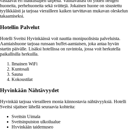
vastaavat eri matkustajien tarpeita. Valittavanasi on yhden hengen
huoneita, perhehuoneita sekä sviittejä. Jokainen huone on sisustettu
tyylikkäästi ja tarjoaa vierailleen kaiken tarvittavan mukavan oleskelun
takaamiseksi.
Hotellin Palvelut
Hotelli Sveitsi Hyvinkäässä voit nauttia monipuolisista palveluista.
Aamiaishuone tarjoaa runsaan buffet-aamiaisen, joka antaa hyvän
startin päivälle. Lisäksi hotellissa on ravintola, jossa voit herkutella
paikallisilla herkuilla.
Ilmainen WiFi
Kuntosali
Sauna
Kokoustilat
Hyvinkään Nähtävyydet
Hyvinkää tarjoaa vierailleen monia kiinnostavia nähtävyyksiä. Hotelli
Sveitsi sijaitsee lähellä seuraavia kohteita:
Sveitsin Uimala
Sveitsinpuiston ulkoilualue
Hyvinkään taidemuseo