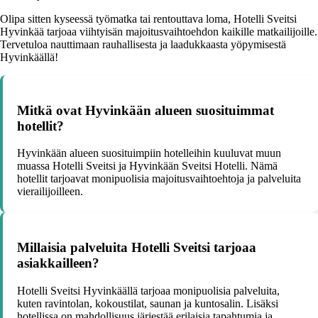
Olipa sitten kyseessä työmatka tai rentouttava loma, Hotelli Sveitsi
Hyvinkää tarjoaa viihtyisän majoitusvaihtoehdon kaikille matkailijoille.
Tervetuloa nauttimaan rauhallisesta ja laadukkaasta yöpymisestä
Hyvinkäällä!
Mitkä ovat Hyvinkään alueen suosituimmat
hotellit?
Hyvinkään alueen suosituimpiin hotelleihin kuuluvat muun
muassa Hotelli Sveitsi ja Hyvinkään Sveitsi Hotelli. Nämä
hotellit tarjoavat monipuolisia majoitusvaihtoehtoja ja palveluita
vierailijoilleen.
Millaisia palveluita Hotelli Sveitsi tarjoaa
asiakkailleen?
Hotelli Sveitsi Hyvinkäällä tarjoaa monipuolisia palveluita,
kuten ravintolan, kokoustilat, saunan ja kuntosalin. Lisäksi
hotellissa on mahdollisuus järjestää erilaisia tapahtumia ja