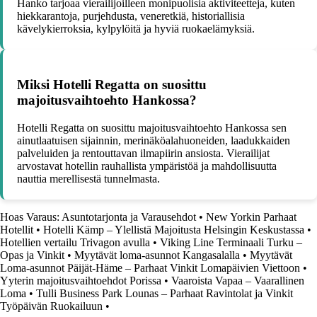
Hanko tarjoaa vierailijoilleen monipuolisia aktiviteetteja, kuten
hiekkarantoja, purjehdusta, veneretkiä, historiallisia
kävelykierroksia, kylpylöitä ja hyviä ruokaelämyksiä.
Miksi Hotelli Regatta on suosittu
majoitusvaihtoehto Hankossa?
Hotelli Regatta on suosittu majoitusvaihtoehto Hankossa sen
ainutlaatuisen sijainnin, merinäköalahuoneiden, laadukkaiden
palveluiden ja rentouttavan ilmapiirin ansiosta. Vierailijat
arvostavat hotellin rauhallista ympäristöä ja mahdollisuutta
nauttia merellisestä tunnelmasta.
Hoas Varaus: Asuntotarjonta ja Varausehdot
•
New Yorkin Parhaat
Hotellit
•
Hotelli Kämp – Ylellistä Majoitusta Helsingin Keskustassa
•
Hotellien vertailu Trivagon avulla
•
Viking Line Terminaali Turku –
Opas ja Vinkit
•
Myytävät loma-asunnot Kangasalalla
•
Myytävät
Loma-asunnot Päijät-Häme – Parhaat Vinkit Lomapäivien Viettoon
•
Yyterin majoitusvaihtoehdot Porissa
•
Vaaroista Vapaa – Vaarallinen
Loma
•
Tulli Business Park Lounas – Parhaat Ravintolat ja Vinkit
Työpäivän Ruokailuun
•