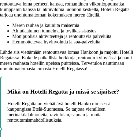
rentouttava loma perheen kanssa, romanttinen viikonloppumatka
kumppanin kanssa tai aktiiviloma luonnon keskellä, Hotelli Regatta
tarjoaa unohtumattoman kokemuksen meren äärellä.
Meren rauhaa ja kauniita maisemia
Ainutlaatuinen tunnelma ja tyylikäs sisustus
Monipuolisia aktiviteetteja ja rentouttavia palveluita
Hemmottelevaa hyvinvointia ja spa-palveluita
Lähde siis viettämään rentouttavaa lomaa Hankoon ja majoitu Hotelli
Regatassa. Kokeile paikallisia herkkuja, rentoudu kylpylässä ja nauti
meren rauhasta hotellin upeissa puitteissa. Tervetuloa nauttimaan
unohtumattomasta lomasta Hotelli Regatassa!
Mikä on Hotelli Regatta ja missä se sijaitsee?
Hotelli Regatta on viehättävä hotelli Hanko nimisessä
kaupungissa Etelä-Suomessa. Se tarjoaa vierailleen
merinäköalahuoneita, ravintolan, saunan ja muita
rentoutumismahdollisuuksia.