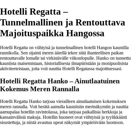
Hotelli Regatta –
Tunnelmallinen ja Rentouttava
Majoituspaikka Hangossa
Hotelli Regatta on viihtyisä ja tunnelmallinen hotelli Hangon kauniilla
rannikolla. Sen sijainti meren äärellä tekee siitä ihanteellisen paikan
rentouttavalle lomalle tai virkistävälle viikonlopulle. Hanko on tunnettu
kauniista maisemistaan, historiallisesta ilmapiiristään ja monipuolisista
aktiviteeteistaan, joita voit nauttia Hotelli Regatassa majoittuessasi.
Hotelli Regatta Hanko – Ainutlaatuinen
Kokemus Meren Rannalla
Hotelli Regatta Hanko tarjoaa vierailleen ainutlaatuisen kokemuksen
meren rannalla. Voit herätä aamulla kauniisiin merinäkymiin ja nauttia
aamupalaa hotellin ravintolassa, joka tarjoaa paikallisia herkkuja ja
kansainvälisiä makuja. Hotellin huoneet ovat viihtyisiä ja tyylikkäästi
sisustettuja, ja niistä avautuu upeat näkymät ympäröivään luontoon.