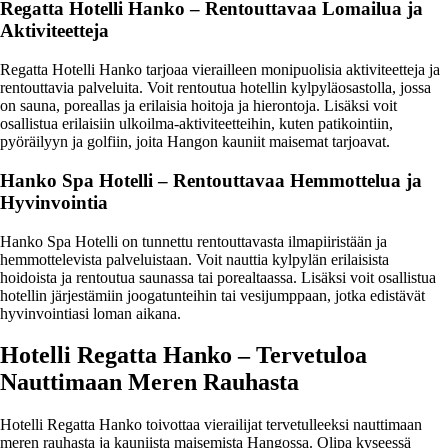
Regatta Hotelli Hanko – Rentouttavaa Lomailua ja
Aktiviteetteja
Regatta Hotelli Hanko tarjoaa vierailleen monipuolisia aktiviteetteja ja
rentouttavia palveluita. Voit rentoutua hotellin kylpyläosastolla, jossa
on sauna, poreallas ja erilaisia hoitoja ja hierontoja. Lisäksi voit
osallistua erilaisiin ulkoilma-aktiviteetteihin, kuten patikointiin,
pyöräilyyn ja golfiin, joita Hangon kauniit maisemat tarjoavat.
Hanko Spa Hotelli – Rentouttavaa Hemmottelua ja
Hyvinvointia
Hanko Spa Hotelli on tunnettu rentouttavasta ilmapiiristään ja
hemmottelevista palveluistaan. Voit nauttia kylpylän erilaisista
hoidoista ja rentoutua saunassa tai porealtaassa. Lisäksi voit osallistua
hotellin järjestämiin joogatunteihin tai vesijumppaan, jotka edistävät
hyvinvointiasi loman aikana.
Hotelli Regatta Hanko – Tervetuloa
Nauttimaan Meren Rauhasta
Hotelli Regatta Hanko toivottaa vierailijat tervetulleeksi nauttimaan
meren rauhasta ja kauniista maisemista Hangossa. Olipa kyseessä