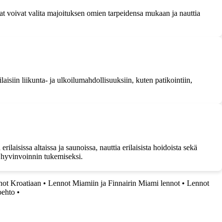
aat voivat valita majoituksen omien tarpeidensa mukaan ja nauttia
aisiin liikunta- ja ulkoilumahdollisuuksiin, kuten patikointiin,
laisissa altaissa ja saunoissa, nauttia erilaisista hoidoista sekä
den hyvinvoinnin tukemiseksi.
ot Kroatiaan
•
Lennot Miamiin ja Finnairin Miami lennot
•
Lennot
oehto
•