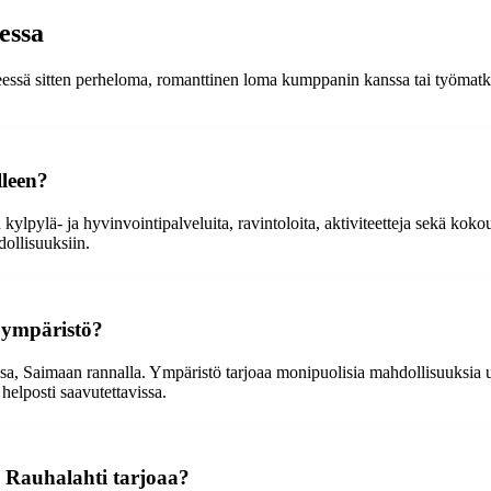
essa
yseessä sitten perheloma, romanttinen loma kumppanin kanssa tai työmat
lleen?
ylpylä- ja hyvinvointipalveluita, ravintoloita, aktiviteetteja sekä kokous
dollisuuksiin.
a ympäristö?
essa, Saimaan rannalla. Ympäristö tarjoaa monipuolisia mahdollisuuksia
elposti saavutettavissa.
 Rauhalahti tarjoaa?