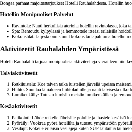
Bongaa parhaat majoitustarjoukset Hotelli Rauhalahdesta. Hotellin huone
Hotellin Monipuoliset Palvelut
Ravintola: Nauti herkullisia aterioita hotellin ravintolassa, joka t
Spa: Rentoudu kylpylässä ja hemmottele itseäsi erilaisilla hoidoill
Kokoustilat: Järjestä onnistunut kokous tai tapahtuma hotellin mon
Aktiviteetit Rauhalahden Ympäristössä
Hotelli Rauhalahti tarjoaa monipuolisia aktiviteetteja vierailleen niin k
Talviaktiviteetit
Retkiluistelu: Koe talven taika luistellen järvellä upeissa maisemi
Hiihto: Suuntaa lähialueen hiihtoladuille ja nauti talvisesta ulkoil
Lumikenkäily: Tutustu lumisiin metsiin lumikenkäillen ja rentou
Kesäaktiviteetit
Patikointi: Lähde retkelle läheisille poluille ja ihastele kesäistä lu
Pyöräily: Vuokraa pyörä hotellilta ja tutustu ympäristöön pyöräil
Vesilajit: Kokeile erilaisia vesilajeja kuten SUP-lautailua tai melo