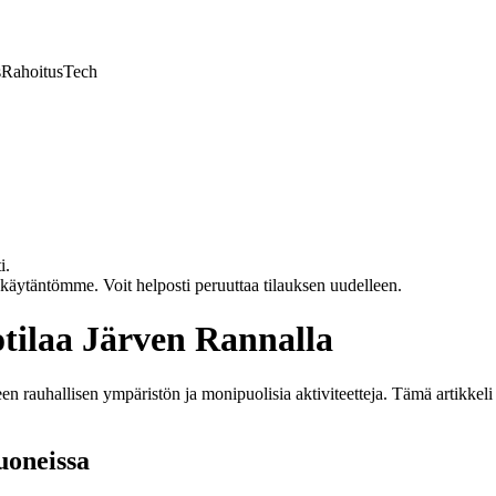
s
Rahoitus
Tech
i.
akäytäntömme. Voit helposti peruuttaa tilauksen uudelleen.
tilaa Järven Rannalla
leen rauhallisen ympäristön ja monipuolisia aktiviteetteja. Tämä artikkel
uoneissa