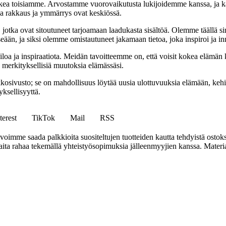
ea toisiamme. Arvostamme vuorovaikutusta lukijoidemme kanssa, ja ka
sa rakkaus ja ymmärrys ovat keskiössä.
a, jotka ovat sitoutuneet tarjoamaan laadukasta sisältöä. Olemme täällä s
eään, ja siksi olemme omistautuneet jakamaan tietoa, joka inspiroi ja in
iloa ja inspiraatiota. Meidän tavoitteemme on, että voisit kokea elämä
ta merkityksellisiä muutoksia elämässäsi.
sto; se on mahdollisuus löytää uusia ulottuvuuksia elämään, kehittää
ksellisyyttä.
terest
TikTok
Mail
RSS
mme saada palkkioita suositeltujen tuotteiden kautta tehdyistä ostoks
a rahaa tekemällä yhteistyösopimuksia jälleenmyyjien kanssa. Materiaal