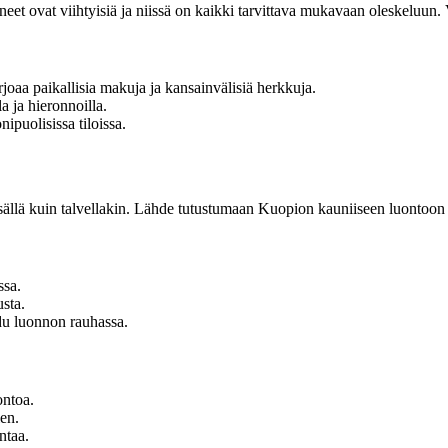
et ovat viihtyisiä ja niissä on kaikki tarvittava mukavaan oleskeluun. V
arjoaa paikallisia makuja ja kansainvälisiä herkkuja.
a ja hieronnoilla.
ipuolisissa tiloissa.
esällä kuin talvellakin. Lähde tutustumaan Kuopion kauniiseen luontoon tai
ssa.
usta.
du luonnon rauhassa.
ontoa.
len.
ntaa.