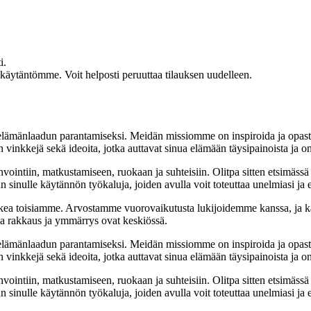
i.
akäytäntömme. Voit helposti peruuttaa tilauksen uudelleen.
t elämänlaadun parantamiseksi. Meidän missiomme on inspiroida ja opas
 vinkkejä sekä ideoita, jotka auttavat sinua elämään täysipainoista ja on
nvointiin, matkustamiseen, ruokaan ja suhteisiin. Olitpa sitten etsimässä
 sinulle käytännön työkaluja, joiden avulla voit toteuttaa unelmiasi ja e
ea toisiamme. Arvostamme vuorovaikutusta lukijoidemme kanssa, ja ka
sa rakkaus ja ymmärrys ovat keskiössä.
t elämänlaadun parantamiseksi. Meidän missiomme on inspiroida ja opas
 vinkkejä sekä ideoita, jotka auttavat sinua elämään täysipainoista ja on
nvointiin, matkustamiseen, ruokaan ja suhteisiin. Olitpa sitten etsimässä
 sinulle käytännön työkaluja, joiden avulla voit toteuttaa unelmiasi ja e