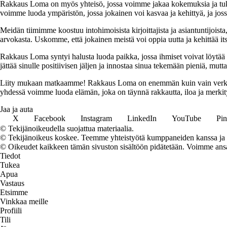
Rakkaus Loma on myös yhteisö, jossa voimme jakaa kokemuksia ja tuk
voimme luoda ympäristön, jossa jokainen voi kasvaa ja kehittyä, ja jos
Meidän tiimimme koostuu intohimoisista kirjoittajista ja asiantuntijoist
arvokasta. Uskomme, että jokainen meistä voi oppia uutta ja kehittää its
Rakkaus Loma syntyi halusta luoda paikka, jossa ihmiset voivat löytää 
jättää sinulle positiivisen jäljen ja innostaa sinua tekemään pieniä, mut
Liity mukaan matkaamme! Rakkaus Loma on enemmän kuin vain verkkosivu
yhdessä voimme luoda elämän, joka on täynnä rakkautta, iloa ja merkity
Jaa ja auta
X
Facebook
Instagram
LinkedIn
YouTube
Pin
© Tekijänoikeudella suojattua materiaalia.
© Tekijänoikeus koskee. Teemme yhteistyötä kumppaneiden kanssa ja voi
© Oikeudet kaikkeen tämän sivuston sisältöön pidätetään. Voimme ansait
Tiedot
Tukea
Apua
Vastaus
Etsimme
Vinkkaa meille
Profiili
Tili