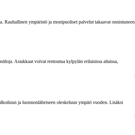
ka. Rauhallinen ympäristö ja monipuoliset palvelut takaavat onnistuneen
tiloja. Asiakkaat voivat rentoutua kylpylän erilaisissa altaissa,
 ulkoiluun ja luonnonläheiseen oleskeluun ympäri vuoden. Lisäksi