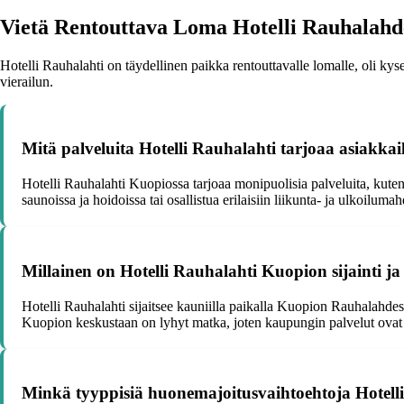
Vietä Rentouttava Loma Hotelli Rauhalahd
Hotelli Rauhalahti on täydellinen paikka rentouttavalle lomalle, oli k
vierailun.
Mitä palveluita Hotelli Rauhalahti tarjoaa asiakkai
Hotelli Rauhalahti Kuopiossa tarjoaa monipuolisia palveluita, kuten k
saunoissa ja hoidoissa tai osallistua erilaisiin liikunta- ja ulkoilumah
Millainen on Hotelli Rauhalahti Kuopion sijainti j
Hotelli Rauhalahti sijaitsee kauniilla paikalla Kuopion Rauhalahd
Kuopion keskustaan on lyhyt matka, joten kaupungin palvelut ovat h
Minkä tyyppisiä huonemajoitusvaihtoehtoja Hotelli