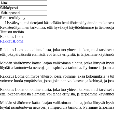
Sähköposti
Rekisteröidy nyt
Hyväksyn, että tietojani käsitellään henkilötietokäytännön mukaisest
Rekisteröityminen tarkoittaa, että hyväksyt käyttöehtomme ja tietosuoj
Tutustu meihin
Rakkaus Loma
RakkausLoma
Rakkaus Loma on online-alusta, joka tuo yhteen kaiken, mitä tarvitse
että jokapäiväisestä elämästä voi tehdä erityistä, ja tarjoamme käytännön
Meidän sisältömme kattaa laajan valikoiman aiheita, jotka liittyvät hyvi
löydät asiantuntevia neuvoja ja inspiroivia tarinoita. Pyrimme tarjoamaan
Rakkaus Loma on myös yhteisö, jossa voimme jakaa kokemuksia ja tuk
voimme luoda ympäristön, jossa jokainen voi kasvaa ja kehittyä, ja jos
Rakkaus Loma on online-alusta, joka tuo yhteen kaiken, mitä tarvitse
että jokapäiväisestä elämästä voi tehdä erityistä, ja tarjoamme käytännön
Meidän sisältömme kattaa laajan valikoiman aiheita, jotka liittyvät hyvi
löydät asiantuntevia neuvoja ja inspiroivia tarinoita. Pyrimme tarjoamaan