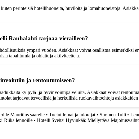
kuten perinteisiä hotellihuoneita, huviloita ja lomahuoneistoja. Asiakk
lli Rauhalahti tarjoaa vierailleen?
hdollisuuksia ympäri vuoden. Asiakkaat voivat osallistua esimerkiksi eril
isia tapahtumia ja ohjattuja aktiviteetteja.
invointiin ja rentoutumiseen?
dukkaita kylpylä- ja hyvinvointipalveluita. Asiakkaat voivat rentoutua eri
ravintolat tarjoavat terveellisiä ja herkullisia ruokavaihtoehtoja asiakkai
ille Mauritius saarelle
•
Tuetut lomat ja tulorajat
•
Suomen Tulli
•
Lenn
i-Riika lennoille
•
Hotelli Sveitsi Hyvinkää: Miellyttävä Majoitusvaiht