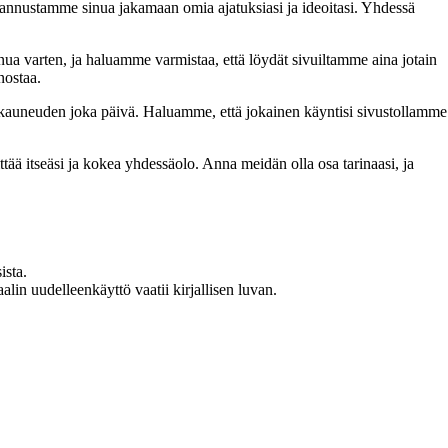
nnustamme sinua jakamaan omia ajatuksiasi ja ideoitasi. Yhdessä
inua varten, ja haluamme varmistaa, että löydät sivuiltamme aina jotain
nostaa.
n kauneuden joka päivä. Haluamme, että jokainen käyntisi sivustollamme
 itseäsi ja kokea yhdessäolo. Anna meidän olla osa tarinaasi, ja
ista.
in uudelleenkäyttö vaatii kirjallisen luvan.