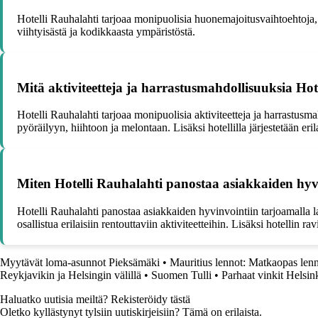
Hotelli Rauhalahti tarjoaa monipuolisia huonemajoitusvaihtoehtoja, 
viihtyisästä ja kodikkaasta ympäristöstä.
Mitä aktiviteetteja ja harrastusmahdollisuuksia Hote
Hotelli Rauhalahti tarjoaa monipuolisia aktiviteetteja ja harrastusma
pyöräilyyn, hiihtoon ja melontaan. Lisäksi hotellilla järjestetään erila
Miten Hotelli Rauhalahti panostaa asiakkaiden hyv
Hotelli Rauhalahti panostaa asiakkaiden hyvinvointiin tarjoamalla laa
osallistua erilaisiin rentouttaviin aktiviteetteihin. Lisäksi hotellin 
Myytävät loma-asunnot Pieksämäki
•
Mauritius lennot: Matkaopas lenno
Reykjavikin ja Helsingin välillä
•
Suomen Tulli
•
Parhaat vinkit Helsink
Haluatko uutisia meiltä? Rekisteröidy tästä
Oletko kyllästynyt tylsiin uutiskirjeisiin? Tämä on erilaista.