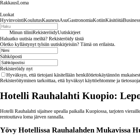
RakkausLoma
Luokat
Hyvinvointi
Koulutus
Kauneus
Asu
Gastronomia
Kotiin
Käsitöitä
Busines
Minun tilini
Rekisteröidy
Uutiskirjeet
Haluatko uutisia meiltä? Rekisteröidy tästä
Oletko kyllästynyt tylsiin uutiskirjeisiin? Tämä on erilaista.
Sähköposti
Rekisteröidy nyt
Hyväksyn, että tietojani käsitellään henkilötietokäytännön mukaisest
Rekisteröityminen tarkoittaa, että hyväksyt käyttöehtomme ja tietosuoj
Hotelli Rauhalahti Kuopio: Lepo
Hotelli Rauhalahti sijaitsee upealla paikalla Kuopiossa, tarjoten vierail
rentouttava loma järven rannalla.
Yövy Hotellissa Rauhalahden Mukavissa H