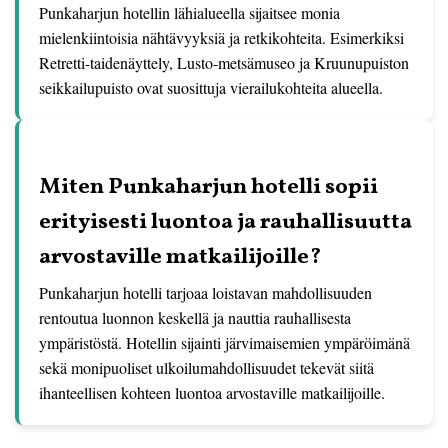
Punkaharjun hotellin lähialueella sijaitsee monia
mielenkiintoisia nähtävyyksiä ja retkikohteita. Esimerkiksi
Retretti-taidenäyttely, Lusto-metsämuseo ja Kruunupuiston
seikkailupuisto ovat suosittuja vierailukohteita alueella.
Miten Punkaharjun hotelli sopii
erityisesti luontoa ja rauhallisuutta
arvostaville matkailijoille?
Punkaharjun hotelli tarjoaa loistavan mahdollisuuden
rentoutua luonnon keskellä ja nauttia rauhallisesta
ympäristöstä. Hotellin sijainti järvimaisemien ympäröimänä
sekä monipuoliset ulkoilumahdollisuudet tekevät siitä
ihanteellisen kohteen luontoa arvostaville matkailijoille.