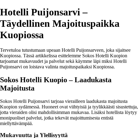
Hotelli Puijonsarvi –
Täydellinen Majoituspaikka
Kuopiossa
Tervetuloa tutustumaan upeaan Hotelli Puijonsarveen, joka sijaitsee
Kuopiossa. Tässä artikkelissa esittelemme Sokos Hotelli Kuopion
tarjoamat mukavuudet ja palvelut sekä käymme läpi miksi Hotelli
Puijonsarvi on loistava valinta majoituspaikaksi Kuopiossa.
Sokos Hotelli Kuopio – Laadukasta
Majoitusta
Sokos Hotelli Puijonsarvi tarjoaa vierailleen laadukasta majoitusta
Kuopion sydämessä. Huoneet ovat viihtyisiä ja tyylikkäästi sisustettuja,
jotta vieraiden olisi mahdollisimman mukavaa. Lisäksi hotellista löytyy
monipuoliset palvelut, jotka tekevät majoittumisesta entistä
miellyttävämpää.
Mukavuutta ja Ylellisyyttä