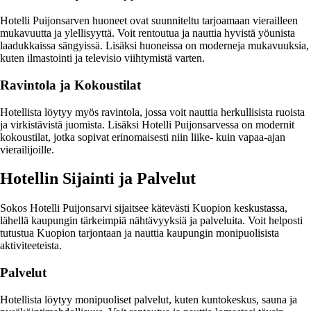
Hotelli Puijonsarven huoneet ovat suunniteltu tarjoamaan vierailleen
mukavuutta ja ylellisyyttä. Voit rentoutua ja nauttia hyvistä yöunista
laadukkaissa sängyissä. Lisäksi huoneissa on moderneja mukavuuksia,
kuten ilmastointi ja televisio viihtymistä varten.
Ravintola ja Kokoustilat
Hotellista löytyy myös ravintola, jossa voit nauttia herkullisista ruoista
ja virkistävistä juomista. Lisäksi Hotelli Puijonsarvessa on modernit
kokoustilat, jotka sopivat erinomaisesti niin liike- kuin vapaa-ajan
vierailijoille.
Hotellin Sijainti ja Palvelut
Sokos Hotelli Puijonsarvi sijaitsee kätevästi Kuopion keskustassa,
lähellä kaupungin tärkeimpiä nähtävyyksiä ja palveluita. Voit helposti
tutustua Kuopion tarjontaan ja nauttia kaupungin monipuolisista
aktiviteeteista.
Palvelut
Hotellista löytyy monipuoliset palvelut, kuten kuntokeskus, sauna ja