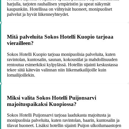
harjulla, tarjoten rauhallisen ympäristön ja upeat näkymät
kaupunkiin. Hotellissa on viihtyisät huoneet, monipuoliset
palvelut ja hyvät liikenneyhteydet.
Mitä palveluita Sokos Hotelli Kuopio tarjoaa
vierailleen?
Sokos Hotelli Kuopio tarjoaa monipuolisia palveluita, kuten
ravintolan, kuntosalin, saunan, kokoustilat ja mahdollisuuden
rentoutua esimerkiksi kylpylässä. Hotellin sijainti keskustassa
tekee siitä kätevän valinnan niin liikematkailijoille kuin
lomailijoillekin.
Miksi valita Sokos Hotelli Puijonsarvi
majoituspaikaksi Kuopiossa?
Sokos Hotelli Puijonsarvi tarjoaa laadukasta majoitusta ja
monipuolisia palveluita, kuten ravintolan, baarin, kuntosalin ja
tilavat huoneet. Lisäksi hotellin sijainti Puijon ulkoilumaastojen