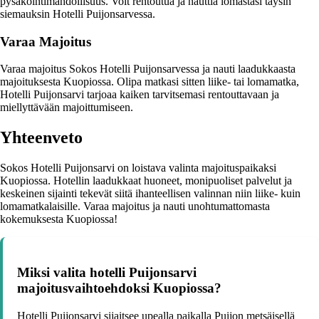
pysäköintimahdollisuus. Voit rentoutua ja nauttia lomastasi täysin
siemauksin Hotelli Puijonsarvessa.
Varaa Majoitus
Varaa majoitus Sokos Hotelli Puijonsarvessa ja nauti laadukkaasta
majoituksesta Kuopiossa. Olipa matkasi sitten liike- tai lomamatka,
Hotelli Puijonsarvi tarjoaa kaiken tarvitsemasi rentouttavaan ja
miellyttävään majoittumiseen.
Yhteenveto
Sokos Hotelli Puijonsarvi on loistava valinta majoituspaikaksi
Kuopiossa. Hotellin laadukkaat huoneet, monipuoliset palvelut ja
keskeinen sijainti tekevät siitä ihanteellisen valinnan niin liike- kuin
lomamatkalaisille. Varaa majoitus ja nauti unohtumattomasta
kokemuksesta Kuopiossa!
Miksi valita hotelli Puijonsarvi
majoitusvaihtoehdoksi Kuopiossa?
Hotelli Puijonsarvi sijaitsee upealla paikalla Puijon metsäisellä