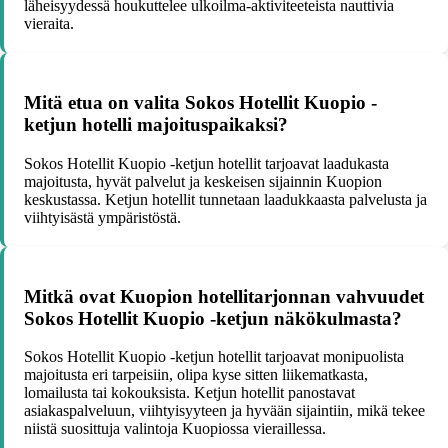
läheisyydessä houkuttelee ulkoilma-aktiviteeteista nauttivia
vieraita.
Mitä etua on valita Sokos Hotellit Kuopio -
ketjun hotelli majoituspaikaksi?
Sokos Hotellit Kuopio -ketjun hotellit tarjoavat laadukasta
majoitusta, hyvät palvelut ja keskeisen sijainnin Kuopion
keskustassa. Ketjun hotellit tunnetaan laadukkaasta palvelusta ja
viihtyisästä ympäristöstä.
Mitkä ovat Kuopion hotellitarjonnan vahvuudet
Sokos Hotellit Kuopio -ketjun näkökulmasta?
Sokos Hotellit Kuopio -ketjun hotellit tarjoavat monipuolista
majoitusta eri tarpeisiin, olipa kyse sitten liikematkasta,
lomailusta tai kokouksista. Ketjun hotellit panostavat
asiakaspalveluun, viihtyisyyteen ja hyvään sijaintiin, mikä tekee
niistä suosittuja valintoja Kuopiossa vieraillessa.