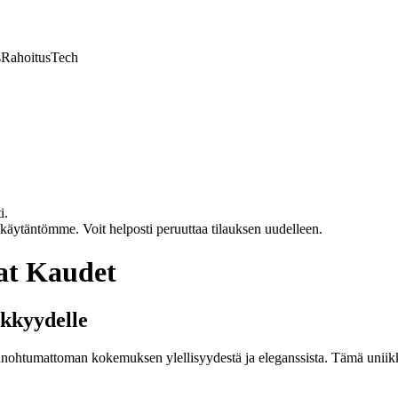
s
Rahoitus
Tech
i.
akäytäntömme. Voit helposti peruuttaa tilauksen uudelleen.
vat Kaudet
ikkyydelle
n unohtumattoman kokemuksen ylellisyydestä ja eleganssista. Tämä uniikki 