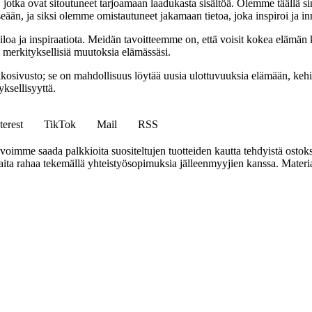
a, jotka ovat sitoutuneet tarjoamaan laadukasta sisältöä. Olemme täällä s
eään, ja siksi olemme omistautuneet jakamaan tietoa, joka inspiroi ja in
iloa ja inspiraatiota. Meidän tavoitteemme on, että voisit kokea elämä
ta merkityksellisiä muutoksia elämässäsi.
sto; se on mahdollisuus löytää uusia ulottuvuuksia elämään, kehittää
ksellisyyttä.
terest
TikTok
Mail
RSS
mme saada palkkioita suositeltujen tuotteiden kautta tehdyistä ostoks
a rahaa tekemällä yhteistyösopimuksia jälleenmyyjien kanssa. Materiaal