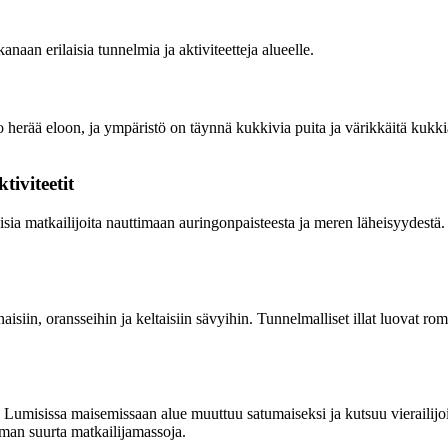
aan erilaisia tunnelmia ja aktiviteetteja alueelle.
o herää eloon, ja ympäristö on täynnä kukkivia puita ja värikkäitä kukkia
tiviteetit
sia matkailijoita nauttimaan auringonpaisteesta ja meren läheisyydestä. M
in, oransseihin ja keltaisiin sävyihin. Tunnelmalliset illat luovat romant
Lumisissa maisemissaan alue muuttuu satumaiseksi ja kutsuu vierailijoit
ilman suurta matkailijamassoja.