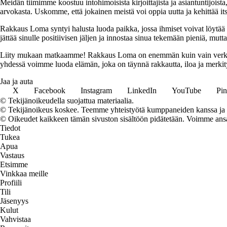
Meidän tiimimme koostuu intohimoisista kirjoittajista ja asiantuntijoist
arvokasta. Uskomme, että jokainen meistä voi oppia uutta ja kehittää its
Rakkaus Loma syntyi halusta luoda paikka, jossa ihmiset voivat löytää 
jättää sinulle positiivisen jäljen ja innostaa sinua tekemään pieniä, mut
Liity mukaan matkaamme! Rakkaus Loma on enemmän kuin vain verkkosivu
yhdessä voimme luoda elämän, joka on täynnä rakkautta, iloa ja merkity
Jaa ja auta
X
Facebook
Instagram
LinkedIn
YouTube
Pin
© Tekijänoikeudella suojattua materiaalia.
© Tekijänoikeus koskee. Teemme yhteistyötä kumppaneiden kanssa ja voi
© Oikeudet kaikkeen tämän sivuston sisältöön pidätetään. Voimme ansait
Tiedot
Tukea
Apua
Vastaus
Etsimme
Vinkkaa meille
Profiili
Tili
Jäsenyys
Kulut
Vahvistaa