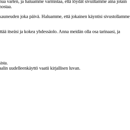
inua varten, ja haluamme varmistaa, että löydät sivuiltamme aina jotain
nostaa.
n kauneuden joka päivä. Haluamme, että jokainen käyntisi sivustollamme
 itseäsi ja kokea yhdessäolo. Anna meidän olla osa tarinaasi, ja
ista.
in uudelleenkäyttö vaatii kirjallisen luvan.