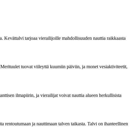
. Kevättalvi tarjoaa vierailijoille mahdollisuuden nauttia raikkaasta
erituulet tuovat viileyttä kuumiin päiviin, ja monet vesiaktiviteetit,
tisen ilmapiirin, ja vierailijat voivat nauttia alueen herkullisista
a rentoutumaan ja nauttimaan talven taikasta. Talvi on ihanteellinen