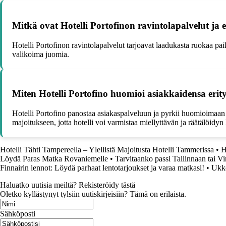
Mitkä ovat Hotelli Portofinon ravintolapalvelut ja 
Hotelli Portofinon ravintolapalvelut tarjoavat laadukasta ruokaa paikall
valikoima juomia.
Miten Hotelli Portofino huomioi asiakkaidensa erityi
Hotelli Portofino panostaa asiakaspalveluun ja pyrkii huomioimaan asi
majoitukseen, jotta hotelli voi varmistaa miellyttävän ja räätälöidyn
Hotelli Tähti Tampereella – Ylellistä Majoitusta Hotelli Tammerissa
•
H
Löydä Paras Matka Rovaniemelle
•
Tarvitaanko passi Tallinnaan tai V
Finnairin lennot: Löydä parhaat lentotarjoukset ja varaa matkasi!
•
Ukko
Haluatko uutisia meiltä? Rekisteröidy tästä
Oletko kyllästynyt tylsiin uutiskirjeisiin? Tämä on erilaista.
Sähköposti