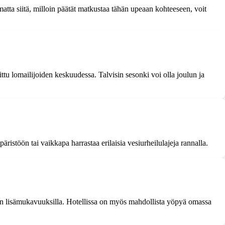
matta siitä, milloin päätät matkustaa tähän upeaan kohteeseen, voit
tu lomailijoiden keskuudessa. Talvisin sesonki voi olla joulun ja
päristöön tai vaikkapa harrastaa erilaisia vesiurheilulajeja rannalla.
iitin lisämukavuuksilla. Hotellissa on myös mahdollista yöpyä omassa