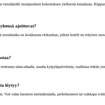
at vierailijoille monipuolisen kokemuksen ylellisestä lomailusta. Riippu
 yleensä ajoittuvat?
sesonkiaika on kesäkuusta elokuuhun, jolloin hotelli on erityisen suosit
astaa?
 rentoutua uima-altaalla, nauttia kylpyläpalveluista, osallistua retkiin ym
ta löytyy?
eisiin. Voit valita huoneen merinäköalalla, perhehuoneen tai vaikkapa sv