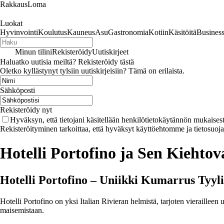
RakkausLoma
Luokat
Hyvinvointi
Koulutus
Kauneus
Asu
Gastronomia
Kotiin
Käsitöitä
Busines
Minun tilini
Rekisteröidy
Uutiskirjeet
Haluatko uutisia meiltä? Rekisteröidy tästä
Oletko kyllästynyt tylsiin uutiskirjeisiin? Tämä on erilaista.
Sähköposti
Rekisteröidy nyt
Hyväksyn, että tietojani käsitellään henkilötietokäytännön mukaisest
Rekisteröityminen tarkoittaa, että hyväksyt käyttöehtomme ja tietosuoj
Hotelli Portofino ja Sen Kiehto
Hotelli Portofino – Uniikki Kumarrus Tyyl
Hotelli Portofino on yksi Italian Rivieran helmistä, tarjoten vieraillee
maisemistaan.