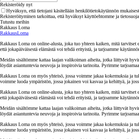
Rekisteröidy nyt
Hyväksyn, että tietojani käsitellään henkilötietokäytännön mukaisest
Rekisteröityminen tarkoittaa, että hyväksyt käyttöehtomme ja tietosuoj
Tutustu meihin
Rakkaus Loma
RakkausLoma
Rakkaus Loma on online-alusta, joka tuo yhteen kaiken, mitä tarvitse
että jokapäiväisestä elämästä voi tehdä erityistä, ja tarjoamme käytännön
Meidän sisältömme kattaa laajan valikoiman aiheita, jotka liittyvät hyvi
löydät asiantuntevia neuvoja ja inspiroivia tarinoita. Pyrimme tarjoamaan
Rakkaus Loma on myös yhteisö, jossa voimme jakaa kokemuksia ja tuk
voimme luoda ympäristön, jossa jokainen voi kasvaa ja kehittyä, ja jos
Rakkaus Loma on online-alusta, joka tuo yhteen kaiken, mitä tarvitse
että jokapäiväisestä elämästä voi tehdä erityistä, ja tarjoamme käytännön
Meidän sisältömme kattaa laajan valikoiman aiheita, jotka liittyvät hyvi
löydät asiantuntevia neuvoja ja inspiroivia tarinoita. Pyrimme tarjoamaan
Rakkaus Loma on myös yhteisö, jossa voimme jakaa kokemuksia ja tuk
voimme luoda ympäristön, jossa jokainen voi kasvaa ja kehittyä, ja jos