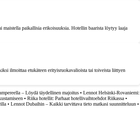
ai maistella paikallisia erikoisuuksia. Hotellin baarista löytyy laaja
i ilmoittaa etukäteen erityisruokavalioista tai toiveista liittyen
Tampereella – Löydä täydellinen majoitus
•
Lennot Helsinki-Rovaniemi:
kustamiseen
•
Riika hotellit: Parhaat hotellivaihtoehdot Riikassa
•
illa
•
Lennot Dubaihin – Kaikki tarvittava tieto matkasi suunnitteluun
•