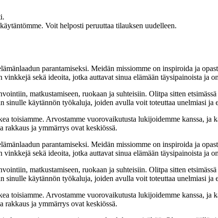
i.
akäytäntömme. Voit helposti peruuttaa tilauksen uudelleen.
t elämänlaadun parantamiseksi. Meidän missiomme on inspiroida ja opas
 vinkkejä sekä ideoita, jotka auttavat sinua elämään täysipainoista ja on
nvointiin, matkustamiseen, ruokaan ja suhteisiin. Olitpa sitten etsimässä
 sinulle käytännön työkaluja, joiden avulla voit toteuttaa unelmiasi ja e
ea toisiamme. Arvostamme vuorovaikutusta lukijoidemme kanssa, ja ka
sa rakkaus ja ymmärrys ovat keskiössä.
t elämänlaadun parantamiseksi. Meidän missiomme on inspiroida ja opas
 vinkkejä sekä ideoita, jotka auttavat sinua elämään täysipainoista ja on
nvointiin, matkustamiseen, ruokaan ja suhteisiin. Olitpa sitten etsimässä
 sinulle käytännön työkaluja, joiden avulla voit toteuttaa unelmiasi ja e
ea toisiamme. Arvostamme vuorovaikutusta lukijoidemme kanssa, ja ka
sa rakkaus ja ymmärrys ovat keskiössä.