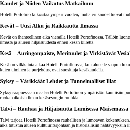
Kaudet ja Niiden Vaikutus Matkailuun
Hotelli Portofino kukoistaa ympäri vuoden, mutta eri kaudet tuovat mukan
Kevät – Uusi Alku ja Raikkautta Ilmassa
Kevät on ihanteellinen aika vierailla Hotelli Portofinossa. Tällöin luont
ilmasta ja alueen hiljaisuudesta ennen kesän kiirettä.
Kesä – Auringonpaiste, Merituulet ja Virkistävät Vesiak
Kesä on vilkkainta aikaa Hotelli Portofinossa, kun alueelle saapuu lukui
kuten uiminen ja purjehdus, ovat suosittuja kesäkaudella.
Syksy – Värikkäät Lehdet ja Tunnelmalliset Illat
Syksy saapuessaan maalaa Hotelli Portofinon ympäristön kauniisiin punaisi
ruokapaikoista ilman kesäsesongin ruuhkia.
Talvi – Rauhaa ja Hiljaisuutta Lumisessa Maisemassa
Talvi tarjoaa Hotelli Portofinossa rauhallisen ja lumoavan kokemuksen. 
aika tutustua alueen kulttuuritarjontaan ja historiallisiin nähtävyyksiin 