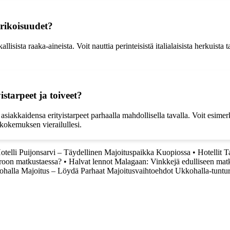
erikoisuudet?
isista raaka-aineista. Voit nauttia perinteisistä italialaisista herkuista t
starpeet ja toiveet?
akkaidensa erityistarpeet parhaalla mahdollisella tavalla. Voit esimerkiks
 kokemuksen vierailullesi.
otelli Puijonsarvi – Täydellinen Majoituspaikka Kuopiossa
•
Hotellit 
iroon matkustaessa?
•
Halvat lennot Malagaan: Vinkkejä edulliseen mat
halla Majoitus – Löydä Parhaat Majoitusvaihtoehdot Ukkohalla-tuntur