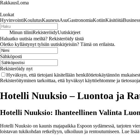
RakkausLoma
Luokat
Hyvinvointi
Koulutus
Kauneus
Asu
Gastronomia
Kotiin
Käsitöitä
Busines
Minun tilini
Rekisteröidy
Uutiskirjeet
Haluatko uutisia meiltä? Rekisteröidy tästä
Oletko kyllästynyt tylsiin uutiskirjeisiin? Tämä on erilaista.
Sähköposti
Rekisteröidy nyt
Hyväksyn, että tietojani käsitellään henkilötietokäytännön mukaisest
Rekisteröityminen tarkoittaa, että hyväksyt käyttöehtomme ja tietosuoj
Hotelli Nuuksio – Luontoa ja 
Hotelli Nuuksio: Ihanteellinen Valinta Luon
Hotelli Nuuksio on kaunis majapaikka Espoon sydämessä, tarjoten vierai
loistavan tukikohdan retkeilyyn, ulkoiluun ja rentoutumiseen. Lue lisää 