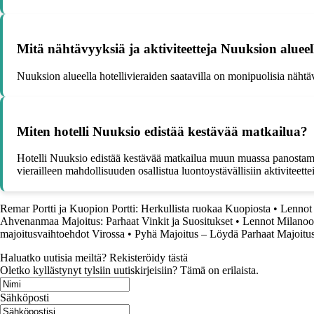
Mitä nähtävyyksiä ja aktiviteetteja Nuuksion alueell
Nuuksion alueella hotellivieraiden saatavilla on monipuolisia nähtäv
Miten hotelli Nuuksio edistää kestävää matkailua?
Hotelli Nuuksio edistää kestävää matkailua muun muassa panostamall
vierailleen mahdollisuuden osallistua luontoystävällisiin aktiviteette
Remar Portti ja Kuopion Portti: Herkullista ruokaa Kuopiosta
•
Lennot 
Ahvenanmaa Majoitus: Parhaat Vinkit ja Suositukset
•
Lennot Milanoon
majoitusvaihtoehdot Virossa
•
Pyhä Majoitus – Löydä Parhaat Majoitusv
Haluatko uutisia meiltä? Rekisteröidy tästä
Oletko kyllästynyt tylsiin uutiskirjeisiin? Tämä on erilaista.
Sähköposti