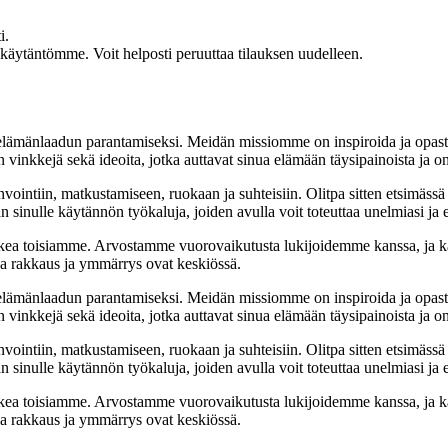
i.
akäytäntömme. Voit helposti peruuttaa tilauksen uudelleen.
t elämänlaadun parantamiseksi. Meidän missiomme on inspiroida ja opas
 vinkkejä sekä ideoita, jotka auttavat sinua elämään täysipainoista ja on
nvointiin, matkustamiseen, ruokaan ja suhteisiin. Olitpa sitten etsimässä
 sinulle käytännön työkaluja, joiden avulla voit toteuttaa unelmiasi ja e
ea toisiamme. Arvostamme vuorovaikutusta lukijoidemme kanssa, ja ka
sa rakkaus ja ymmärrys ovat keskiössä.
t elämänlaadun parantamiseksi. Meidän missiomme on inspiroida ja opas
 vinkkejä sekä ideoita, jotka auttavat sinua elämään täysipainoista ja on
nvointiin, matkustamiseen, ruokaan ja suhteisiin. Olitpa sitten etsimässä
 sinulle käytännön työkaluja, joiden avulla voit toteuttaa unelmiasi ja e
ea toisiamme. Arvostamme vuorovaikutusta lukijoidemme kanssa, ja ka
sa rakkaus ja ymmärrys ovat keskiössä.