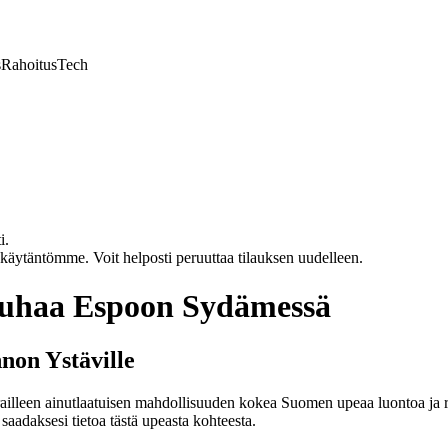
s
Rahoitus
Tech
i.
akäytäntömme. Voit helposti peruuttaa tilauksen uudelleen.
Rauhaa Espoon Sydämessä
non Ystäville
lleen ainutlaatuisen mahdollisuuden kokea Suomen upeaa luontoa ja rauh
saadaksesi tietoa tästä upeasta kohteesta.