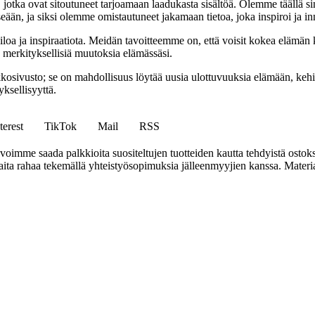
a, jotka ovat sitoutuneet tarjoamaan laadukasta sisältöä. Olemme täällä s
eään, ja siksi olemme omistautuneet jakamaan tietoa, joka inspiroi ja in
iloa ja inspiraatiota. Meidän tavoitteemme on, että voisit kokea elämä
ta merkityksellisiä muutoksia elämässäsi.
sto; se on mahdollisuus löytää uusia ulottuvuuksia elämään, kehittää
ksellisyyttä.
terest
TikTok
Mail
RSS
mme saada palkkioita suositeltujen tuotteiden kautta tehdyistä ostoks
a rahaa tekemällä yhteistyösopimuksia jälleenmyyjien kanssa. Materiaal