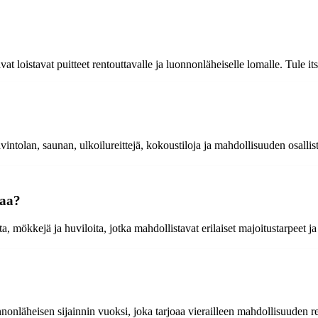
vat loistavat puitteet rentouttavalle ja luonnonläheiselle lomalle. Tule
intolan, saunan, ulkoilureittejä, kokoustiloja ja mahdollisuuden osallistu
oaa?
, mökkejä ja huviloita, jotka mahdollistavat erilaiset majoitustarpeet ja 
onläheisen sijainnin vuoksi, joka tarjoaa vierailleen mahdollisuuden ren