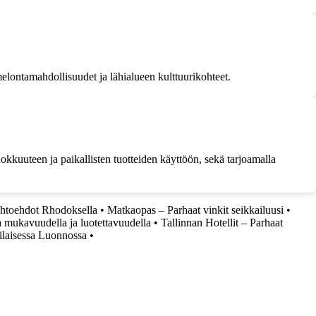
 melontamahdollisuudet ja lähialueen kulttuurikohteet.
kkuuteen ja paikallisten tuotteiden käyttöön, sekä tarjoamalla
ihtoehdot Rhodoksella
•
Matkaopas – Parhaat vinkit seikkailuusi
•
 mukavuudella ja luotettavuudella
•
Tallinnan Hotellit – Parhaat
pilaisessa Luonnossa
•