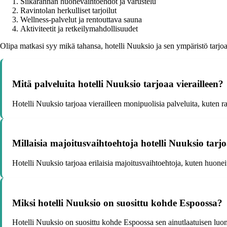
Siikarannan huonevaihtoehdot ja varustelu
Ravintolan herkulliset tarjoilut
Wellness-palvelut ja rentouttava sauna
Aktiviteetit ja retkeilymahdollisuudet
Olipa matkasi syy mikä tahansa, hotelli Nuuksio ja sen ympäristö tarjoa
Mitä palveluita hotelli Nuuksio tarjoaa vierailleen?
Hotelli Nuuksio tarjoaa vierailleen monipuolisia palveluita, kuten rav
Millaisia majoitusvaihtoehtoja hotelli Nuuksio tarj
Hotelli Nuuksio tarjoaa erilaisia majoitusvaihtoehtoja, kuten huoneita
Miksi hotelli Nuuksio on suosittu kohde Espoossa?
Hotelli Nuuksio on suosittu kohde Espoossa sen ainutlaatuisen luonn