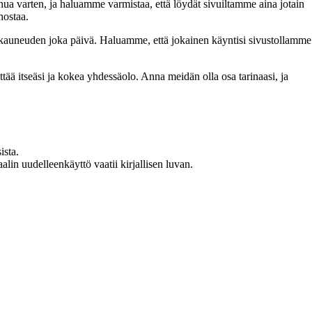
inua varten, ja haluamme varmistaa, että löydät sivuiltamme aina jotain
nostaa.
n kauneuden joka päivä. Haluamme, että jokainen käyntisi sivustollamme
 itseäsi ja kokea yhdessäolo. Anna meidän olla osa tarinaasi, ja
ista.
in uudelleenkäyttö vaatii kirjallisen luvan.