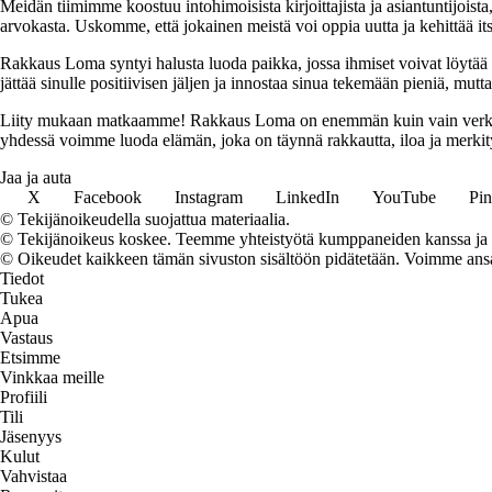
Meidän tiimimme koostuu intohimoisista kirjoittajista ja asiantuntijoist
arvokasta. Uskomme, että jokainen meistä voi oppia uutta ja kehittää its
Rakkaus Loma syntyi halusta luoda paikka, jossa ihmiset voivat löytää 
jättää sinulle positiivisen jäljen ja innostaa sinua tekemään pieniä, mut
Liity mukaan matkaamme! Rakkaus Loma on enemmän kuin vain verkkosivu
yhdessä voimme luoda elämän, joka on täynnä rakkautta, iloa ja merkity
Jaa ja auta
X
Facebook
Instagram
LinkedIn
YouTube
Pin
© Tekijänoikeudella suojattua materiaalia.
© Tekijänoikeus koskee. Teemme yhteistyötä kumppaneiden kanssa ja voi
© Oikeudet kaikkeen tämän sivuston sisältöön pidätetään. Voimme ansait
Tiedot
Tukea
Apua
Vastaus
Etsimme
Vinkkaa meille
Profiili
Tili
Jäsenyys
Kulut
Vahvistaa