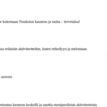
 itse kokemaan Nuuksion kauneus ja rauha – tervetuloa!
a erilaisiin aktiviteetteihin, kuten retkeilyyn ja melontaan.
-toiveet.
toutua luonnon keskellä ja nauttia monipuolisista aktiviteeteista.