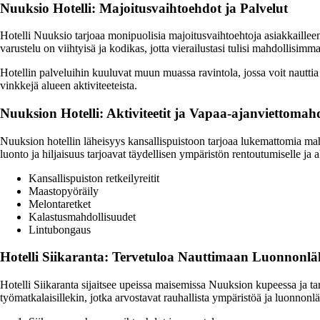
Nuuksio Hotelli: Majoitusvaihtoehdot ja Palvelut
Hotelli Nuuksio tarjoaa monipuolisia majoitusvaihtoehtoja asiakkaillee
varustelu on viihtyisä ja kodikas, jotta vierailustasi tulisi mahdollisimm
Hotellin palveluihin kuuluvat muun muassa ravintola, jossa voit nauttia 
vinkkejä alueen aktiviteeteista.
Nuuksion Hotelli: Aktiviteetit ja Vapaa-ajanviettomah
Nuuksion hotellin läheisyys kansallispuistoon tarjoaa lukemattomia mahd
luonto ja hiljaisuus tarjoavat täydellisen ympäristön rentoutumiselle ja 
Kansallispuiston retkeilyreitit
Maastopyöräily
Melontaretket
Kalastusmahdollisuudet
Lintubongaus
Hotelli Siikaranta: Tervetuloa Nauttimaan Luonnonlä
Hotelli Siikaranta sijaitsee upeissa maisemissa Nuuksion kupeessa ja tar
työmatkalaisillekin, jotka arvostavat rauhallista ympäristöä ja luonnonl