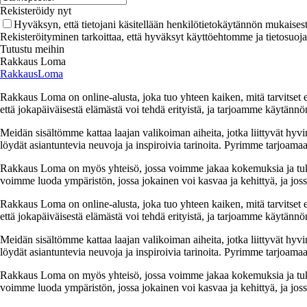
Rekisteröidy nyt
Hyväksyn, että tietojani käsitellään henkilötietokäytännön mukaisest
Rekisteröityminen tarkoittaa, että hyväksyt käyttöehtomme ja tietosuoj
Tutustu meihin
Rakkaus Loma
RakkausLoma
Rakkaus Loma on online-alusta, joka tuo yhteen kaiken, mitä tarvitse
että jokapäiväisestä elämästä voi tehdä erityistä, ja tarjoamme käytännön
Meidän sisältömme kattaa laajan valikoiman aiheita, jotka liittyvät hyvi
löydät asiantuntevia neuvoja ja inspiroivia tarinoita. Pyrimme tarjoamaan
Rakkaus Loma on myös yhteisö, jossa voimme jakaa kokemuksia ja tuk
voimme luoda ympäristön, jossa jokainen voi kasvaa ja kehittyä, ja jos
Rakkaus Loma on online-alusta, joka tuo yhteen kaiken, mitä tarvitse
että jokapäiväisestä elämästä voi tehdä erityistä, ja tarjoamme käytännön
Meidän sisältömme kattaa laajan valikoiman aiheita, jotka liittyvät hyvi
löydät asiantuntevia neuvoja ja inspiroivia tarinoita. Pyrimme tarjoamaan
Rakkaus Loma on myös yhteisö, jossa voimme jakaa kokemuksia ja tuk
voimme luoda ympäristön, jossa jokainen voi kasvaa ja kehittyä, ja jos