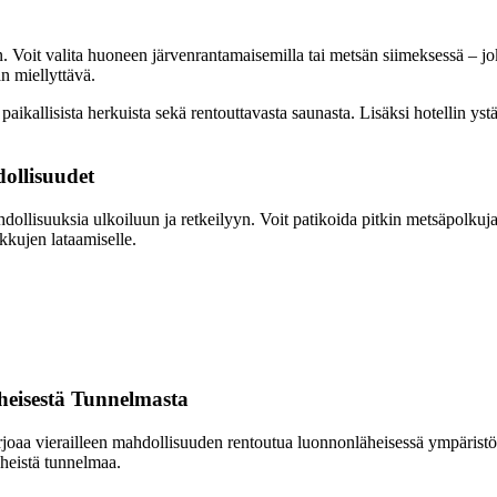
n. Voit valita huoneen järvenrantamaisemilla tai metsän siimeksessä – j
an miellyttävä.
paikallisista herkuista sekä rentouttavasta saunasta. Lisäksi hotellin y
dollisuudet
ollisuuksia ulkoiluun ja retkeilyyn. Voit patikoida pitkin metsäpolkuja
akkujen lataamiselle.
heisestä Tunnelmasta
joaa vierailleen mahdollisuuden rentoutua luonnonläheisessä ympäristössä
äheistä tunnelmaa.