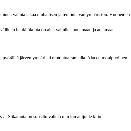
okainen valinta takaa rauhallisen ja rentouttavan ympäristön. Huoneiden
stävällinen henkilökunta on aina valmiina auttamaan ja antamaan
, pyöräillä järven ympäri tai rentoutua rannalla. Alueen monipuolinen
. Siikaranta on suosittu valinta niin lomailijoille kuin