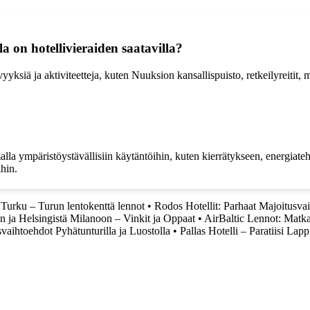
a on hotellivieraiden saatavilla?
yyksiä ja aktiviteetteja, kuten Nuuksion kansallispuisto, retkeilyreitit,
a ympäristöystävällisiin käytäntöihin, kuten kierrätykseen, energiateho
ihin.
Turku – Turun lentokenttä lennot
•
Rodos Hotellit: Parhaat Majoitusva
 ja Helsingistä Milanoon – Vinkit ja Oppaat
•
AirBaltic Lennot: Matka
aihtoehdot Pyhätunturilla ja Luostolla
•
Pallas Hotelli – Paratiisi Lap