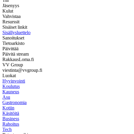
Tili
Jäsenyys
Kulut
Vahvistaa
Resurssit
Sisäiset linkit
Sisällysluettelo
Sanoitukset
Tietoarkisto
Päivittää
Päivitä stream
RakkausLoma.fi
VV Group
viestinta@vvgroup.fi
Luokat
Hyvinvointi
Koulutus
Kauneus
Asu
Gastronomia
Kotiin
Käsitöitä
Business
Rahoitus
Tech