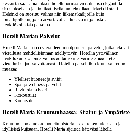
keskustassa. Tämä luksus-hotelli hurmaa vierailijansa elegantilla
sisustuksellaan ja ainutlaatuisella tunnelmallaan. Maria Hotelli
Helsinki on suosittu valinta niin liikematkailijoille kuin
lomailijoillekin, jotka arvostavat laadukasta majoitusta ja
henkilökohtaista palvelua.
Hotelli Marian Palvelut
Hotelli Maria tarjoaa vierailleen monipuoliset palvelut, jotka tekevät
vierailusta mahdollisimman miellyttävän. Hotellin ystävällinen
henkilökunta on aina valmis auttamaan ja varmistamaan, että
vierailusi sujuu vaivattomasti. Hotellin palveluihin kuuluvat muun
muassa:
Ylelliset huoneet ja sviitit
Spa- ja wellness-palvelut
Ravintola ja baari
Kokoustilat
Kuntosali
Hotelli Maria Kruununhaassa: Sijainti ja Ympäristö
Kruununhaan alue on tunnettu historiallisista rakennuksistaan ja
idyllisistä kujistaan. Hotelli Maria sijaitsee kätevästi lähellä