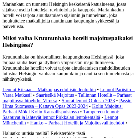
Mariankatu on tunnettu Helsingin keskeisenä katualueena, jossa
sijaitsee useita hotelleja, ravintoloita ja kauppoja. Mariankadun
hotelli voi tarjota ainutlaatuisen sijainnin ja tunnelman, joka
houkuttelee matkailijoita nauttimaan kaupungin sykkeestä ja
palveluista.
Miksi valita Kruununhaka hotelli majoituspaikaksi
Helsingissä?
Kruununhaka on historiallinen kaupunginosa Helsingissä, joka
tarjoaa rauhallisen ja idyllisen ympäristön majoittumiseen.
Kruununhaka hotellit voivat tarjota ainutlaatuisen mahdollisuuden
tutustua Helsingin vanhaan kaupunkiin ja nauttia sen tunnelmasta ja
nähtävyyksistä.
Lennot Riikaan – Matkaopas edullisiin lentoihin
•
Lennot Pariisiin –
Varaa Matkasi!
•
Saariselkä Majoitus
•
Tallinnan Hotellit – Parhaat
majoitusvaihtoehdot Virossa
•
Suorat lennot Oulusta 2023
•
Passin
Hinta Suomessa – Kattava Opas 2023-2024
•
Kolin Majoitus:
Parhaat Mökit Kolin Kansallispuistossa
•
Tampereen lennot:
Saapuvat ja lähtevät lennot Pirkkalan lentokentältä
•
Lennot
Müncheniin
•
Hanko – Parhaat Hotellit ja Majoitusvaihtoehdot
•
Haluatko uutisia meiltä? Rekisteröidy tästä