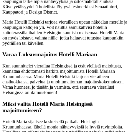
kaupungin tärkeimpiä nähtävyyksiä ja ostosmahdollisuuksia.
Kävelyetäisyydellä hotellista löytyvät esimerkiksi Senaatintori,
Kauppatori ja Design District.
Maria Hotelli Helsinki tarjoaa vierailleen upean näköalan merelle ja
kaupungin kattojen yli. Voit nauttia aamukahvisi hotellin
kattoterassilla ihaillen Helsingin kaunista maisemaa. Hotelli Maria
on myös loistava valinta niille, jotka haluavat tutustua kaupunkiin
pyöräillen tai kävellen.
Varaa Luksusmajoitus Hotelli Mariaan
Kun suunnittelet vierailua Helsingissä ja etsit ylellistä majoitusta,
kannattaa ehdottomasti harkita majoittumista Hotelli Mariaan
Kruununhaassa. Maria Hotelli Helsinki tarjoaa vierailleen
ensiluokkaista palvelua ja unohtumattoman majoituskokemuksen.
Varaa huoneesi jo tänään ja varmista, että seuraava vierailusi
Helsingissä on ikimuistoinen!
Miksi valita Hotelli Maria Helsingissä
majoittumiseen?
Hotelli Maria sijaitsee keskeisellä paikalla Helsingin
Kruununhaassa, lähellä monia nähtävyyksiä ja hyviä ravintoloita.