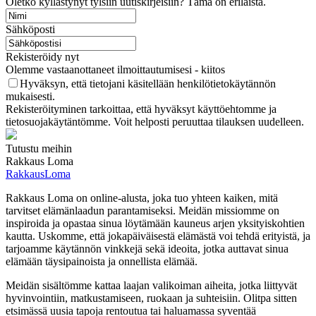
Oletko kyllästynyt tylsiin uutiskirjeisiin? Tämä on erilaista.
Sähköposti
Rekisteröidy nyt
Olemme vastaanottaneet ilmoittautumisesi - kiitos
Hyväksyn, että tietojani käsitellään henkilötietokäytännön
mukaisesti.
Rekisteröityminen tarkoittaa, että hyväksyt käyttöehtomme ja
tietosuojakäytäntömme. Voit helposti peruuttaa tilauksen uudelleen.
Tutustu meihin
Rakkaus Loma
RakkausLoma
Rakkaus Loma on online-alusta, joka tuo yhteen kaiken, mitä
tarvitset elämänlaadun parantamiseksi. Meidän missiomme on
inspiroida ja opastaa sinua löytämään kauneus arjen yksityiskohtien
kautta. Uskomme, että jokapäiväisestä elämästä voi tehdä erityistä, ja
tarjoamme käytännön vinkkejä sekä ideoita, jotka auttavat sinua
elämään täysipainoista ja onnellista elämää.
Meidän sisältömme kattaa laajan valikoiman aiheita, jotka liittyvät
hyvinvointiin, matkustamiseen, ruokaan ja suhteisiin. Olitpa sitten
etsimässä uusia tapoja rentoutua tai haluamassa syventää