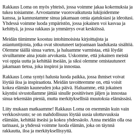
Rakkaus Loma on myös yhteisö, jossa voimme jakaa kokemuksia ja
tukea toisiamme. Arvostamme vuorovaikutusta lukijoidemme
kanssa, ja kannustamme sinua jakamaan omia ajatuksiasi ja ideoitasi.
Yhdessä voimme luoda ympäristön, jossa jokainen voi kasvaa ja
kehittyä, ja jossa rakkaus ja ymmärrys ovat keskiössä.
Meidän tiimimme koostuu intohimoisista kirjoittajista ja
asiantuntijoista, jotka ovat sitoutuneet tarjoamaan laadukasta sisältöä.
Olemme täällä sinua varten, ja haluamme varmistaa, että löydät
sivuiltamme aina jotain arvokasta. Uskomme, että jokainen meistä
voi oppia uutta ja kehittää itseään, ja siksi olemme omistautuneet
jakamaan tietoa, joka inspiroi ja innostaa.
Rakkaus Loma syntyi halusta luoda paikka, jossa ihmiset voivat
löytää iloa ja inspiraatiota. Meidän tavoitteemme on, että voisit
kokea elämän kauneuden joka päivä. Haluamme, että jokainen
käyntisi sivustollamme jättää sinulle positiivisen jäljen ja innostaa
sinua tekemään pieniä, mutta merkityksellisiä muutoksia elämässäsi.
Liity mukaan matkaamme! Rakkaus Loma on enemmän kuin vain
verkkosivusto; se on mahdollisuus löytää uusia ulottuvuuksia
elämään, kehittää itseäsi ja kokea yhdessäolo. Anna meidän olla osa
tarinaasi, ja yhdessä voimme luoda elämän, joka on täynnä
rakkautta, iloa ja merkityksellisyyttä.