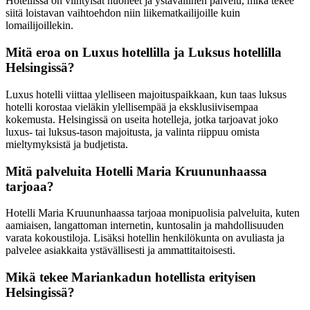
Hotellissa on viihtyisät huoneet ja ystävällinen palvelu, mikä tekee
siitä loistavan vaihtoehdon niin liikematkailijoille kuin
lomailijoillekin.
Mitä eroa on Luxus hotellilla ja Luksus hotellilla
Helsingissä?
Luxus hotelli viittaa ylelliseen majoituspaikkaan, kun taas luksus
hotelli korostaa vieläkin ylellisempää ja eksklusiivisempaa
kokemusta. Helsingissä on useita hotelleja, jotka tarjoavat joko
luxus- tai luksus-tason majoitusta, ja valinta riippuu omista
mieltymyksistä ja budjetista.
Mitä palveluita Hotelli Maria Kruununhaassa
tarjoaa?
Hotelli Maria Kruununhaassa tarjoaa monipuolisia palveluita, kuten
aamiaisen, langattoman internetin, kuntosalin ja mahdollisuuden
varata kokoustiloja. Lisäksi hotellin henkilökunta on avuliasta ja
palvelee asiakkaita ystävällisesti ja ammattitaitoisesti.
Mikä tekee Mariankadun hotellista erityisen
Helsingissä?