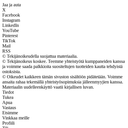
Jaa ja auta
X
Facebook
Instagram
LinkedIn
YouTube
Pinterest
TikTok
Mail
RSS
© Tekijänoikeudella suojattua materiaalia.
© Tekijänoikeus koskee. Teemme yhteistyötä kumppaneiden kanssa
ja voimme saada palkkioita suositeltujen tuotteiden kautta tehdyistä
ostoksista.
© Oikeudet kaikkeen tämän sivuston sisältöön pidätetään. Voimme
ansaita rahaa tekemällä yhteistyösopimuksia jälleenmyyjien kanssa.
Materiaalin uudelleenkäyttö vaatii kirjallisen luvan.
Tiedot
Tukea
Apua
Vastaus
Etsimme
Vinkkaa meille
Profiili