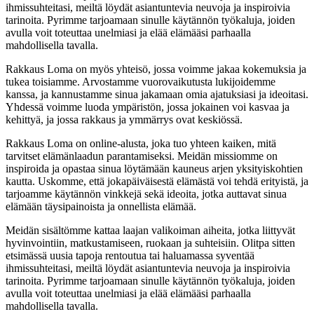
ihmissuhteitasi, meiltä löydät asiantuntevia neuvoja ja inspiroivia
tarinoita. Pyrimme tarjoamaan sinulle käytännön työkaluja, joiden
avulla voit toteuttaa unelmiasi ja elää elämääsi parhaalla
mahdollisella tavalla.
Rakkaus Loma on myös yhteisö, jossa voimme jakaa kokemuksia ja
tukea toisiamme. Arvostamme vuorovaikutusta lukijoidemme
kanssa, ja kannustamme sinua jakamaan omia ajatuksiasi ja ideoitasi.
Yhdessä voimme luoda ympäristön, jossa jokainen voi kasvaa ja
kehittyä, ja jossa rakkaus ja ymmärrys ovat keskiössä.
Rakkaus Loma on online-alusta, joka tuo yhteen kaiken, mitä
tarvitset elämänlaadun parantamiseksi. Meidän missiomme on
inspiroida ja opastaa sinua löytämään kauneus arjen yksityiskohtien
kautta. Uskomme, että jokapäiväisestä elämästä voi tehdä erityistä, ja
tarjoamme käytännön vinkkejä sekä ideoita, jotka auttavat sinua
elämään täysipainoista ja onnellista elämää.
Meidän sisältömme kattaa laajan valikoiman aiheita, jotka liittyvät
hyvinvointiin, matkustamiseen, ruokaan ja suhteisiin. Olitpa sitten
etsimässä uusia tapoja rentoutua tai haluamassa syventää
ihmissuhteitasi, meiltä löydät asiantuntevia neuvoja ja inspiroivia
tarinoita. Pyrimme tarjoamaan sinulle käytännön työkaluja, joiden
avulla voit toteuttaa unelmiasi ja elää elämääsi parhaalla
mahdollisella tavalla.