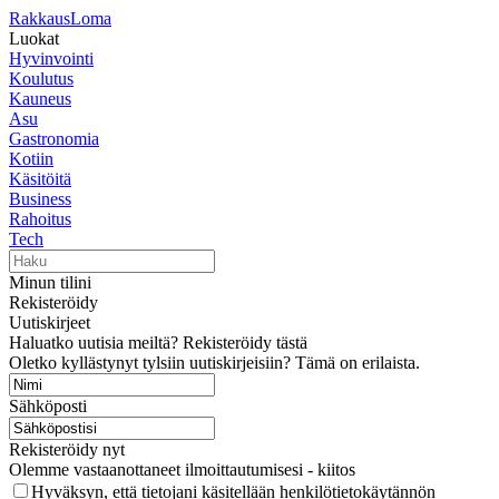
RakkausLoma
Luokat
Hyvinvointi
Koulutus
Kauneus
Asu
Gastronomia
Kotiin
Käsitöitä
Business
Rahoitus
Tech
Minun tilini
Rekisteröidy
Uutiskirjeet
Haluatko uutisia meiltä? Rekisteröidy tästä
Oletko kyllästynyt tylsiin uutiskirjeisiin? Tämä on erilaista.
Sähköposti
Rekisteröidy nyt
Olemme vastaanottaneet ilmoittautumisesi - kiitos
Hyväksyn, että tietojani käsitellään henkilötietokäytännön