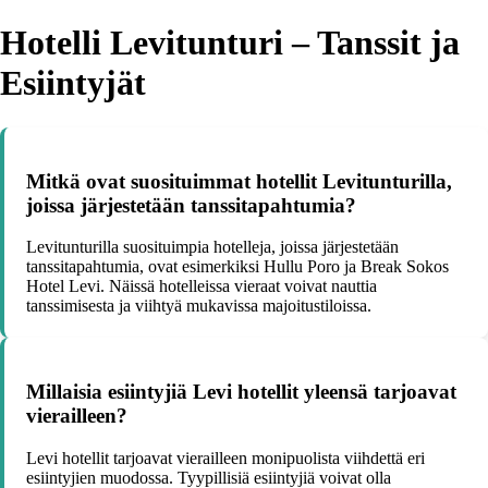
Hotelli Levitunturi – Tanssit ja
Esiintyjät
Mitkä ovat suosituimmat hotellit Levitunturilla,
joissa järjestetään tanssitapahtumia?
Levitunturilla suosituimpia hotelleja, joissa järjestetään
tanssitapahtumia, ovat esimerkiksi Hullu Poro ja Break Sokos
Hotel Levi. Näissä hotelleissa vieraat voivat nauttia
tanssimisesta ja viihtyä mukavissa majoitustiloissa.
Millaisia esiintyjiä Levi hotellit yleensä tarjoavat
vierailleen?
Levi hotellit tarjoavat vierailleen monipuolista viihdettä eri
esiintyjien muodossa. Tyypillisiä esiintyjiä voivat olla