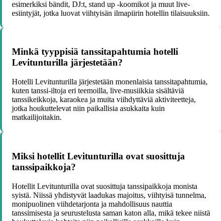
esimerkiksi bändit, DJ:t, stand up -koomikot ja muut live-
esiintyjät, jotka luovat viihtyisän ilmapiirin hotellin tilaisuuksiin.
Minkä tyyppisiä tanssitapahtumia hotelli
Levitunturilla järjestetään?
Hotelli Levitunturilla järjestetään monenlaisia tanssitapahtumia,
kuten tanssi-iltoja eri teemoilla, live-musiikkia sisältäviä
tanssikeikkoja, karaokea ja muita viihdyttäviä aktiviteetteja,
jotka houkuttelevat niin paikallisia asukkaita kuin
matkailijoitakin.
Miksi hotellit Levitunturilla ovat suosittuja
tanssipaikkoja?
Hotellit Levitunturilla ovat suosittuja tanssipaikkoja monista
syistä. Niissä yhdistyvät laadukas majoitus, viihtyisä tunnelma,
monipuolinen viihdetarjonta ja mahdollisuus nauttia
tanssimisesta ja seurustelusta saman katon alla, mikä tekee niistä