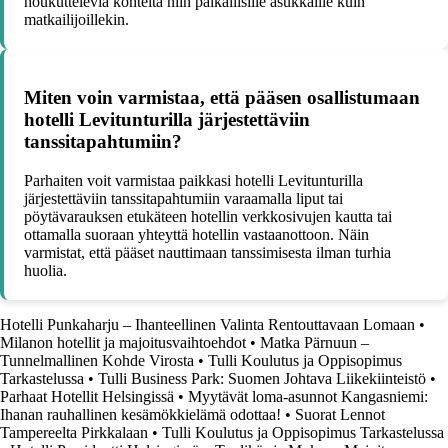
houkuttelevia kohteita niin paikallisille asukkaille kuin
matkailijoillekin.
Miten voin varmistaa, että pääsen osallistumaan
hotelli Levitunturilla järjestettäviin
tanssitapahtumiin?
Parhaiten voit varmistaa paikkasi hotelli Levitunturilla
järjestettäviin tanssitapahtumiin varaamalla liput tai
pöytävarauksen etukäteen hotellin verkkosivujen kautta tai
ottamalla suoraan yhteyttä hotellin vastaanottoon. Näin
varmistat, että pääset nauttimaan tanssimisesta ilman turhia
huolia.
Hotelli Punkaharju – Ihanteellinen Valinta Rentouttavaan Lomaan
•
Milanon hotellit ja majoitusvaihtoehdot
•
Matka Pärnuun –
Tunnelmallinen Kohde Virosta
•
Tulli Koulutus ja Oppisopimus
Tarkastelussa
•
Tulli Business Park: Suomen Johtava Liikekiinteistö
•
Parhaat Hotellit Helsingissä
•
Myytävät loma-asunnot Kangasniemi:
Ihanan rauhallinen kesämökkielämä odottaa!
•
Suorat Lennot
Tampereelta Pirkkalaan
•
Tulli Koulutus ja Oppisopimus Tarkastelussa