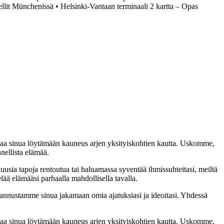
ellit Münchenissä
•
Helsinki-Vantaan terminaali 2 kartta – Opas
taa sinua löytämään kauneus arjen yksityiskohtien kautta. Uskomme,
nellista elämää.
 uusia tapoja rentoutua tai haluamassa syventää ihmissuhteitasi, meiltä
lää elämääsi parhaalla mahdollisella tavalla.
nnustamme sinua jakamaan omia ajatuksiasi ja ideoitasi. Yhdessä
taa sinua löytämään kauneus arjen yksityiskohtien kautta. Uskomme,