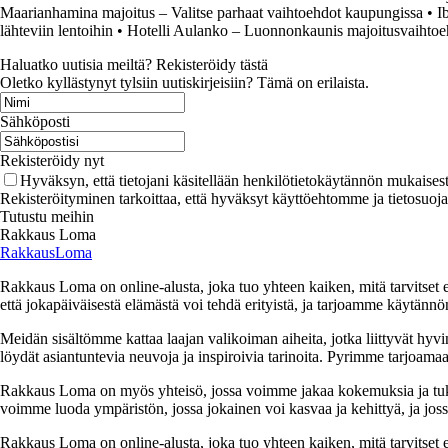
Maarianhamina majoitus – Valitse parhaat vaihtoehdot kaupungissa
•
I
lähteviin lentoihin
•
Hotelli Aulanko – Luonnonkaunis majoitusvaihtoe
Haluatko uutisia meiltä? Rekisteröidy tästä
Oletko kyllästynyt tylsiin uutiskirjeisiin? Tämä on erilaista.
Sähköposti
Rekisteröidy nyt
Hyväksyn, että tietojani käsitellään henkilötietokäytännön mukaisest
Rekisteröityminen tarkoittaa, että hyväksyt käyttöehtomme ja tietosuoj
Tutustu meihin
Rakkaus Loma
RakkausLoma
Rakkaus Loma on online-alusta, joka tuo yhteen kaiken, mitä tarvitse
että jokapäiväisestä elämästä voi tehdä erityistä, ja tarjoamme käytännön
Meidän sisältömme kattaa laajan valikoiman aiheita, jotka liittyvät hyvi
löydät asiantuntevia neuvoja ja inspiroivia tarinoita. Pyrimme tarjoamaan
Rakkaus Loma on myös yhteisö, jossa voimme jakaa kokemuksia ja tuk
voimme luoda ympäristön, jossa jokainen voi kasvaa ja kehittyä, ja jos
Rakkaus Loma on online-alusta, joka tuo yhteen kaiken, mitä tarvitse