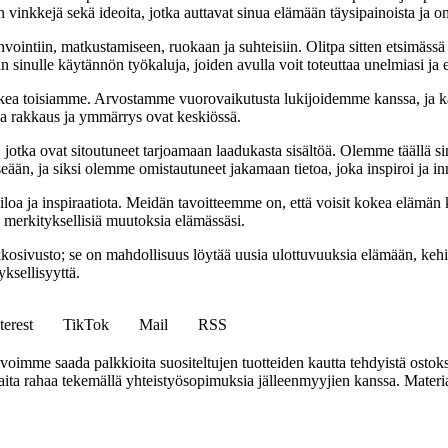
 vinkkejä sekä ideoita, jotka auttavat sinua elämään täysipainoista ja on
nvointiin, matkustamiseen, ruokaan ja suhteisiin. Olitpa sitten etsimässä
 sinulle käytännön työkaluja, joiden avulla voit toteuttaa unelmiasi ja e
ea toisiamme. Arvostamme vuorovaikutusta lukijoidemme kanssa, ja ka
sa rakkaus ja ymmärrys ovat keskiössä.
a, jotka ovat sitoutuneet tarjoamaan laadukasta sisältöä. Olemme täällä s
eään, ja siksi olemme omistautuneet jakamaan tietoa, joka inspiroi ja in
iloa ja inspiraatiota. Meidän tavoitteemme on, että voisit kokea elämä
ta merkityksellisiä muutoksia elämässäsi.
sto; se on mahdollisuus löytää uusia ulottuvuuksia elämään, kehittää
ksellisyyttä.
terest
TikTok
Mail
RSS
mme saada palkkioita suositeltujen tuotteiden kautta tehdyistä ostoks
a rahaa tekemällä yhteistyösopimuksia jälleenmyyjien kanssa. Materiaal