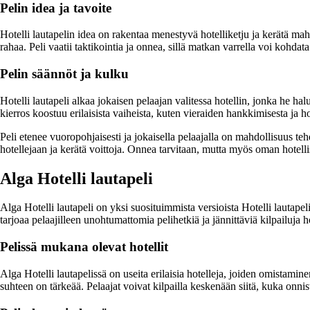
Pelin idea ja tavoite
Hotelli lautapelin idea on rakentaa menestyvä hotelliketju ja kerätä mah
rahaa. Peli vaatii taktikointia ja onnea, sillä matkan varrella voi kohdata
Pelin säännöt ja kulku
Hotelli lautapeli alkaa jokaisen pelaajan valitessa hotellin, jonka he hal
kierros koostuu erilaisista vaiheista, kuten vieraiden hankkimisesta ja ho
Peli etenee vuoropohjaisesti ja jokaisella pelaajalla on mahdollisuus te
hotellejaan ja kerätä voittoja. Onnea tarvitaan, mutta myös oman hotell
Alga Hotelli lautapeli
Alga Hotelli lautapeli on yksi suosituimmista versioista Hotelli lautapel
tarjoaa pelaajilleen unohtumattomia pelihetkiä ja jännittäviä kilpailuja 
Pelissä mukana olevat hotellit
Alga Hotelli lautapelissä on useita erilaisia hotelleja, joiden omistaminen
suhteen on tärkeää. Pelaajat voivat kilpailla keskenään siitä, kuka onn