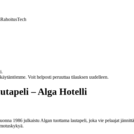
s
Rahoitus
Tech
i.
akäytäntömme. Voit helposti peruuttaa tilauksen uudelleen.
autapeli – Alga Hotelli
uonna 1986 julkaistu Algan tuottama lautapeli, joka vie pelaajat jännitt
ahmotuskykyä.