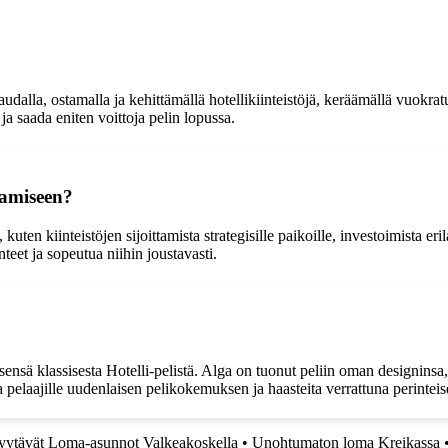
audalla, ostamalla ja kehittämällä hotellikiinteistöjä, keräämällä vuokrat
ja saada eniten voittoja pelin lopussa.
ttamiseen?
uten kiinteistöjen sijoittamista strategisille paikoille, investoimista eril
eet ja sopeutua niihin joustavasti.
ensä klassisesta Hotelli-pelistä. Alga on tuonut peliin oman designinsa
ta pelaajille uudenlaisen pelikokemuksen ja haasteita verrattuna perinteis
yytävät Loma-asunnot Valkeakoskella
•
Unohtumaton loma Kreikassa