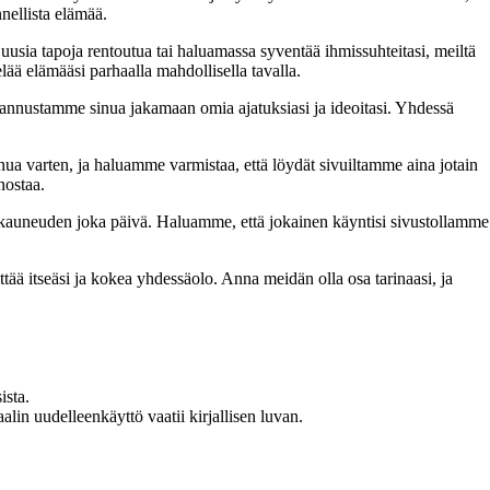
nellista elämää.
 uusia tapoja rentoutua tai haluamassa syventää ihmissuhteitasi, meiltä
lää elämääsi parhaalla mahdollisella tavalla.
nnustamme sinua jakamaan omia ajatuksiasi ja ideoitasi. Yhdessä
inua varten, ja haluamme varmistaa, että löydät sivuiltamme aina jotain
nostaa.
n kauneuden joka päivä. Haluamme, että jokainen käyntisi sivustollamme
 itseäsi ja kokea yhdessäolo. Anna meidän olla osa tarinaasi, ja
ista.
in uudelleenkäyttö vaatii kirjallisen luvan.