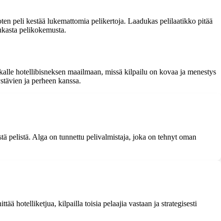
oten peli kestää lukemattomia pelikertoja. Laadukas pelilaatikko pitää
adukasta pelikokemusta.
atkalle hotellibisneksen maailmaan, missä kilpailu on kovaa ja menestys
ystävien ja perheen kanssa.
sestä pelistä. Alga on tunnettu pelivalmistaja, joka on tehnyt oman
ä hotelliketjua, kilpailla toisia pelaajia vastaan ja strategisesti