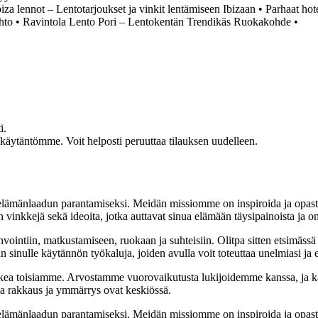
biza lennot – Lentotarjoukset ja vinkit lentämiseen Ibizaan
•
Parhaat hot
hto
•
Ravintola Lento Pori – Lentokentän Trendikäs Ruokakohde
•
i.
akäytäntömme. Voit helposti peruuttaa tilauksen uudelleen.
t elämänlaadun parantamiseksi. Meidän missiomme on inspiroida ja opas
 vinkkejä sekä ideoita, jotka auttavat sinua elämään täysipainoista ja on
nvointiin, matkustamiseen, ruokaan ja suhteisiin. Olitpa sitten etsimässä
 sinulle käytännön työkaluja, joiden avulla voit toteuttaa unelmiasi ja e
ea toisiamme. Arvostamme vuorovaikutusta lukijoidemme kanssa, ja ka
sa rakkaus ja ymmärrys ovat keskiössä.
t elämänlaadun parantamiseksi. Meidän missiomme on inspiroida ja opas