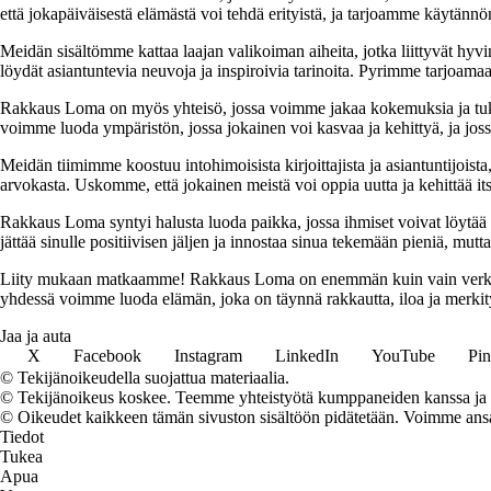
että jokapäiväisestä elämästä voi tehdä erityistä, ja tarjoamme käytännön
Meidän sisältömme kattaa laajan valikoiman aiheita, jotka liittyvät hyvi
löydät asiantuntevia neuvoja ja inspiroivia tarinoita. Pyrimme tarjoamaan
Rakkaus Loma on myös yhteisö, jossa voimme jakaa kokemuksia ja tuk
voimme luoda ympäristön, jossa jokainen voi kasvaa ja kehittyä, ja jos
Meidän tiimimme koostuu intohimoisista kirjoittajista ja asiantuntijoist
arvokasta. Uskomme, että jokainen meistä voi oppia uutta ja kehittää its
Rakkaus Loma syntyi halusta luoda paikka, jossa ihmiset voivat löytää 
jättää sinulle positiivisen jäljen ja innostaa sinua tekemään pieniä, mut
Liity mukaan matkaamme! Rakkaus Loma on enemmän kuin vain verkkosivu
yhdessä voimme luoda elämän, joka on täynnä rakkautta, iloa ja merkity
Jaa ja auta
X
Facebook
Instagram
LinkedIn
YouTube
Pin
© Tekijänoikeudella suojattua materiaalia.
© Tekijänoikeus koskee. Teemme yhteistyötä kumppaneiden kanssa ja voi
© Oikeudet kaikkeen tämän sivuston sisältöön pidätetään. Voimme ansait
Tiedot
Tukea
Apua