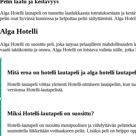
Pelin laatu ja kestävyys
Alga Hotelli lautapeli on tunnettu laadukkaasta toteutuksestaan ja kestä
pelin osat hyvässä kunnossa ja helpottaa pelin säilyttämistä. Alga Hotell
Alga Hotelli
Alga Hotelli on suosittu peli, joka tarjoaa pelaajilleen mahdollisuuden 
vaatii taktikointia ja onnea. Alga Hotelli on loistava valinta niille, j
Mitä eroa on hotelli lautapeli ja alga hotelli lautapel
Hotelli lautapeli viittaa yleisesti Hotelli-nimiseen lautapeliin, kun 
versionsa Hotelli-lautapelistä.
Miksi Hotelli-lautapeli on suosittu?
Hotelli-lautapeli on suosittu monipuolisen ja viihdyttävän pelimekanii
suunnitella liikkeitään voittaakseen pelin. Lisäksi peli on helppo opp