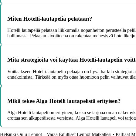
Miten Hotelli-lautapeliä pelataan?
Hotelli-lautapeliä pelataan liikkumalla nopanheiton perusteella pelil
hallinnasta. Pelaajan tavoitteena on rakentaa menestyvä hotelliketju 
Mitä strategioita voi käyttää Hotelli-lautapelin voi
Voittaakseen Hotelli-lautapelin pelaajan on hyvä harkita strategioita, k
ennakoimista. Tärkeää on myös ottaa huomioon pelin vaihtuvat tilant
Mikä tekee Alga Hotelli lautapelistä erityisen?
Alga Hotelli lautapeli on erityinen, koska se tarjoaa oman näkemyks
erottaa sen alkuperäisestä versiosta. Alga Hotelli lautapeli voi tarjo
Helsinki Oulu Lennot – Varaa Edulliset Lennot Matkallesi
•
Parhaat M