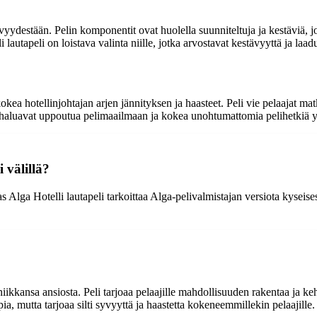
vyydestään. Pelin komponentit ovat huolella suunniteltuja ja kestäviä, j
i lautapeli on loistava valinta niille, jotka arvostavat kestävyyttä ja la
kokea hotellinjohtajan arjen jännityksen ja haasteet. Peli vie pelaajat m
otka haluavat uppoutua pelimaailmaan ja kokea unohtumattomia pelihetkiä 
i välillä?
taas Alga Hotelli lautapeli tarkoittaa Alga-pelivalmistajan versiota kysei
kkansa ansiosta. Peli tarjoaa pelaajille mahdollisuuden rakentaa ja kehittä
ia, mutta tarjoaa silti syvyyttä ja haastetta kokeneemmillekin pelaajille.