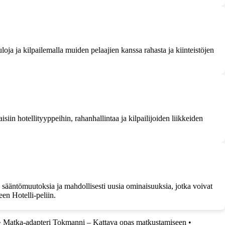
uloja ja kilpailemalla muiden pelaajien kanssa rahasta ja kiinteistöjen
aisiin hotellityyppeihin, rahanhallintaa ja kilpailijoiden liikkeiden
, sääntömuutoksia ja mahdollisesti uusia ominaisuuksia, jotka voivat
een Hotelli-peliin.
•
Matka-adapteri Tokmanni – Kattava opas matkustamiseen
•