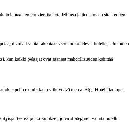
ukuttelemaan eniten vieraita hotelleihinsa ja tienaamaan siten eniten
a pelaajat voivat valita rakentaakseen houkuttelevia hotelleja. Jokainen
uksi, kun kaikki pelaajat ovat saaneet mahdollisuuden kehittää
laadukas pelimekaniikka ja viihdyttävä teema. Alga Hotelli lautapeli
erityispiirteensä ja houkutukset, joten strateginen valinta hotellin