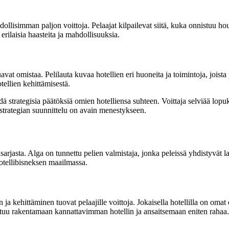
dollisimman paljon voittoja. Pelaajat kilpailevat siitä, kuka onnistuu ho
 erilaisia haasteita ja mahdollisuuksia.
uavat omistaa. Pelilauta kuvaa hotellien eri huoneita ja toimintoja, joist
tellien kehittämisestä.
hdä strategisia päätöksiä omien hotelliensa suhteen. Voittaja selviää lop
istrategian suunnittelu on avain menestykseen.
isarjasta. Alga on tunnettu pelien valmistaja, jonka peleissä yhdistyvät 
hotellibisneksen maailmassa.
 ja kehittäminen tuovat pelaajille voittoja. Jokaisella hotellilla on omat 
istuu rakentamaan kannattavimman hotellin ja ansaitsemaan eniten rahaa.