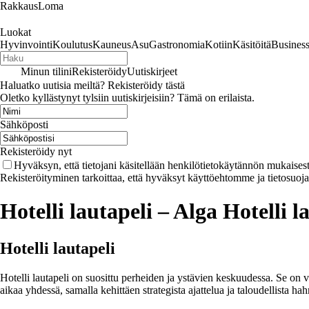
RakkausLoma
Luokat
Hyvinvointi
Koulutus
Kauneus
Asu
Gastronomia
Kotiin
Käsitöitä
Busines
Minun tilini
Rekisteröidy
Uutiskirjeet
Haluatko uutisia meiltä? Rekisteröidy tästä
Oletko kyllästynyt tylsiin uutiskirjeisiin? Tämä on erilaista.
Sähköposti
Rekisteröidy nyt
Hyväksyn, että tietojani käsitellään henkilötietokäytännön mukaisest
Rekisteröityminen tarkoittaa, että hyväksyt käyttöehtomme ja tietosuoj
Hotelli lautapeli – Alga Hotelli l
Hotelli lautapeli
Hotelli lautapeli on suosittu perheiden ja ystävien keskuudessa. Se on v
aikaa yhdessä, samalla kehittäen strategista ajattelua ja taloudellista h