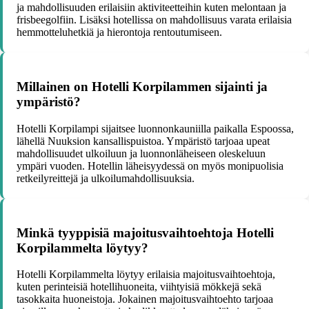
ja mahdollisuuden erilaisiin aktiviteetteihin kuten melontaan ja
frisbeegolfiin. Lisäksi hotellissa on mahdollisuus varata erilaisia
hemmotteluhetkiä ja hierontoja rentoutumiseen.
Millainen on Hotelli Korpilammen sijainti ja
ympäristö?
Hotelli Korpilampi sijaitsee luonnonkauniilla paikalla Espoossa,
lähellä Nuuksion kansallispuistoa. Ympäristö tarjoaa upeat
mahdollisuudet ulkoiluun ja luonnonläheiseen oleskeluun
ympäri vuoden. Hotellin läheisyydessä on myös monipuolisia
retkeilyreittejä ja ulkoilumahdollisuuksia.
Minkä tyyppisiä majoitusvaihtoehtoja Hotelli
Korpilammelta löytyy?
Hotelli Korpilammelta löytyy erilaisia majoitusvaihtoehtoja,
kuten perinteisiä hotellihuoneita, viihtyisiä mökkejä sekä
tasokkaita huoneistoja. Jokainen majoitusvaihtoehto tarjoaa