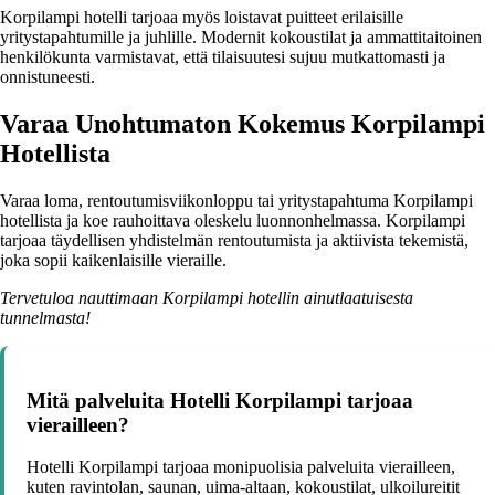
Korpilampi hotelli tarjoaa myös loistavat puitteet erilaisille
yritystapahtumille ja juhlille. Modernit kokoustilat ja ammattitaitoinen
henkilökunta varmistavat, että tilaisuutesi sujuu mutkattomasti ja
onnistuneesti.
Varaa Unohtumaton Kokemus Korpilampi
Hotellista
Varaa loma, rentoutumisviikonloppu tai yritystapahtuma Korpilampi
hotellista ja koe rauhoittava oleskelu luonnonhelmassa. Korpilampi
tarjoaa täydellisen yhdistelmän rentoutumista ja aktiivista tekemistä,
joka sopii kaikenlaisille vieraille.
Tervetuloa nauttimaan Korpilampi hotellin ainutlaatuisesta
tunnelmasta!
Mitä palveluita Hotelli Korpilampi tarjoaa
vierailleen?
Hotelli Korpilampi tarjoaa monipuolisia palveluita vierailleen,
kuten ravintolan, saunan, uima-altaan, kokoustilat, ulkoilureitit