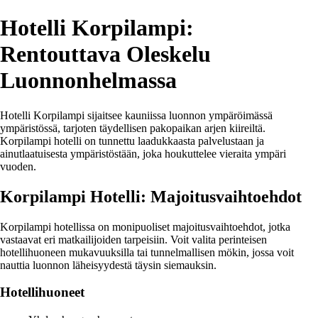
Hotelli Korpilampi:
Rentouttava Oleskelu
Luonnonhelmassa
Hotelli Korpilampi sijaitsee kauniissa luonnon ympäröimässä
ympäristössä, tarjoten täydellisen pakopaikan arjen kiireiltä.
Korpilampi hotelli on tunnettu laadukkaasta palvelustaan ja
ainutlaatuisesta ympäristöstään, joka houkuttelee vieraita ympäri
vuoden.
Korpilampi Hotelli: Majoitusvaihtoehdot
Korpilampi hotellissa on monipuoliset majoitusvaihtoehdot, jotka
vastaavat eri matkailijoiden tarpeisiin. Voit valita perinteisen
hotellihuoneen mukavuuksilla tai tunnelmallisen mökin, jossa voit
nauttia luonnon läheisyydestä täysin siemauksin.
Hotellihuoneet