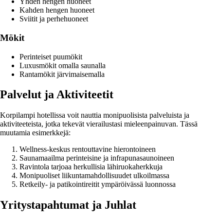
Yhden hengen huoneet
Kahden hengen huoneet
Sviitit ja perhehuoneet
Mökit
Perinteiset puumökit
Luxusmökit omalla saunalla
Rantamökit järvimaisemalla
Palvelut ja Aktiviteetit
Korpilampi hotellissa voit nauttia monipuolisista palveluista ja
aktiviteeteista, jotka tekevät vierailustasi mieleenpainuvan. Tässä
muutamia esimerkkejä:
Wellness-keskus rentouttavine hierontoineen
Saunamaailma perinteisine ja infrapunasaunoineen
Ravintola tarjoaa herkullisia lähiruokaherkkuja
Monipuoliset liikuntamahdollisuudet ulkoilmassa
Retkeily- ja patikointireitit ympäröivässä luonnossa
Yritystapahtumat ja Juhlat