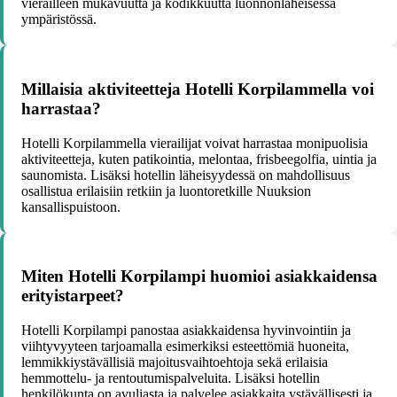
vierailleen mukavuutta ja kodikkuutta luonnonläheisessä
ympäristössä.
Millaisia aktiviteetteja Hotelli Korpilammella voi
harrastaa?
Hotelli Korpilammella vierailijat voivat harrastaa monipuolisia
aktiviteetteja, kuten patikointia, melontaa, frisbeegolfia, uintia ja
saunomista. Lisäksi hotellin läheisyydessä on mahdollisuus
osallistua erilaisiin retkiin ja luontoretkille Nuuksion
kansallispuistoon.
Miten Hotelli Korpilampi huomioi asiakkaidensa
erityistarpeet?
Hotelli Korpilampi panostaa asiakkaidensa hyvinvointiin ja
viihtyvyyteen tarjoamalla esimerkiksi esteettömiä huoneita,
lemmikkiystävällisiä majoitusvaihtoehtoja sekä erilaisia
hemmottelu- ja rentoutumispalveluita. Lisäksi hotellin
henkilökunta on avuliasta ja palvelee asiakkaita ystävällisesti ja