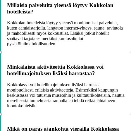
Millaisia palveluita yleensä löytyy Kokkolan
hotelleista?
Kokkolan hotelleista löytyy yleensä monipuolisia palveluita,
kuten aamiaistarjoilu, langaton internet-yhteys, sauna, ravintola
ja mahdollisesti myös kokoustilat. Lisäksi jotkut hotellit
saattavat tarjota esimerkiksi kuntosalin tai
pysäköintimahdollisuuden.
Minkälaista aktiviteettia Kokkolassa voi
hotellimajoituksen lisäksi harrastaa?
Kokkolassa voi hotellimajoituksen lisäksi harrastaa
monipuolisesti erilaisia aktiviteetteja. Esimerkiksi kaupungin
keskustassa voi tutustua museoihin ja kulttuurikohteisiin, nauttia
merellisestä tunnelmasta rannalla tai tehdä retkiä lähialueen
luontokohteisiin.
Mikä on paras ajankohta vierailla Kokkolassa