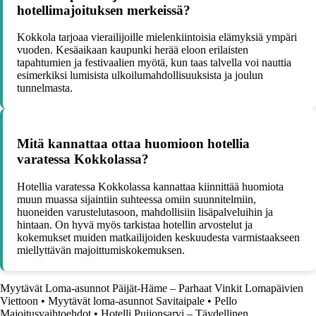
hotellimajoituksen merkeissä?
Kokkola tarjoaa vierailijoille mielenkiintoisia elämyksiä ympäri
vuoden. Kesäaikaan kaupunki herää eloon erilaisten
tapahtumien ja festivaalien myötä, kun taas talvella voi nauttia
esimerkiksi lumisista ulkoilumahdollisuuksista ja joulun
tunnelmasta.
Mitä kannattaa ottaa huomioon hotellia
varatessa Kokkolassa?
Hotellia varatessa Kokkolassa kannattaa kiinnittää huomiota
muun muassa sijaintiin suhteessa omiin suunnitelmiin,
huoneiden varustelutasoon, mahdollisiin lisäpalveluihin ja
hintaan. On hyvä myös tarkistaa hotellin arvostelut ja
kokemukset muiden matkailijoiden keskuudesta varmistaakseen
miellyttävän majoittumiskokemuksen.
Myytävät Loma-asunnot Päijät-Häme – Parhaat Vinkit Lomapäivien
Viettoon
•
Myytävät loma-asunnot Savitaipale
•
Pello
Majoitusvaihtoehdot
•
Hotelli Puijonsarvi – Täydellinen