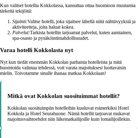
Kun valitset hotellia Kokkolassa, kannattaa ottaa huomioon muutamia
tärkeitä tekijöitä:
Sijainti:
Valitse hotelli, joka sijaitsee lähellä niitä nähtävyyksiä ja
aktiviteetteja, joita haluat kokea.
Palvelut:
Tarkista hotellin tarjoamat palvelut, kuten aamiainen,
spa-osasto ja pysäköintimahdollisuudet.
Varaa hotelli Kokkolasta nyt
Nyt kun tiedät enemmän Kokkolan parhaista hotelleista ja mitä
huomioida valintaa tehdessä, voit varata majoituksesi luottavaisin
mielin. Toivotamme sinulle ihanaa matkaa Kokkolaan!
Mitkä ovat Kokkolan suosituimmat hotellit?
Kokkolan suosituimpiin hotelleihin kuuluvat esimerkiksi Hotel
Kokkola ja Hotel Seurahuone. Nämä hotellit tarjoavat mukavat
majoitusvaihtoehdot niin liikematkailijoille kuin lomailijoillekin.