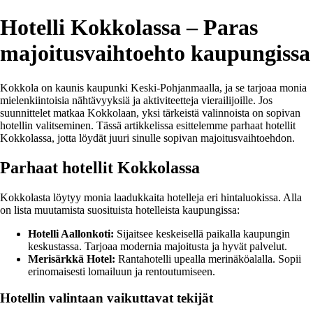
Hotelli Kokkolassa – Paras
majoitusvaihtoehto kaupungissa
Kokkola on kaunis kaupunki Keski-Pohjanmaalla, ja se tarjoaa monia
mielenkiintoisia nähtävyyksiä ja aktiviteetteja vierailijoille. Jos
suunnittelet matkaa Kokkolaan, yksi tärkeistä valinnoista on sopivan
hotellin valitseminen. Tässä artikkelissa esittelemme parhaat hotellit
Kokkolassa, jotta löydät juuri sinulle sopivan majoitusvaihtoehdon.
Parhaat hotellit Kokkolassa
Kokkolasta löytyy monia laadukkaita hotelleja eri hintaluokissa. Alla
on lista muutamista suosituista hotelleista kaupungissa:
Hotelli Aallonkoti:
Sijaitsee keskeisellä paikalla kaupungin
keskustassa. Tarjoaa modernia majoitusta ja hyvät palvelut.
Merisärkkä Hotel:
Rantahotelli upealla merinäköalalla. Sopii
erinomaisesti lomailuun ja rentoutumiseen.
Hotellin valintaan vaikuttavat tekijät