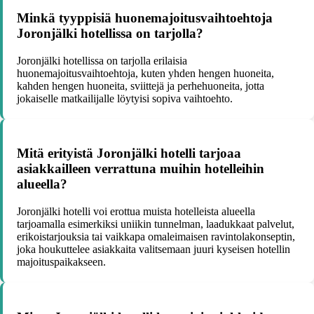
Minkä tyyppisiä huonemajoitusvaihtoehtoja
Joronjälki hotellissa on tarjolla?
Joronjälki hotellissa on tarjolla erilaisia
huonemajoitusvaihtoehtoja, kuten yhden hengen huoneita,
kahden hengen huoneita, sviittejä ja perhehuoneita, jotta
jokaiselle matkailijalle löytyisi sopiva vaihtoehto.
Mitä erityistä Joronjälki hotelli tarjoaa
asiakkailleen verrattuna muihin hotelleihin
alueella?
Joronjälki hotelli voi erottua muista hotelleista alueella
tarjoamalla esimerkiksi uniikin tunnelman, laadukkaat palvelut,
erikoistarjouksia tai vaikkapa omaleimaisen ravintolakonseptin,
joka houkuttelee asiakkaita valitsemaan juuri kyseisen hotellin
majoituspaikakseen.