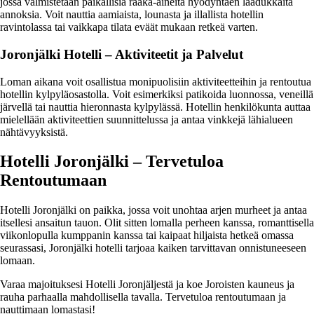
jossa valmistetaan paikallisia raaka-aineita hyödyntäen laadukkaita
annoksia. Voit nauttia aamiaista, lounasta ja illallista hotellin
ravintolassa tai vaikkapa tilata eväät mukaan retkeä varten.
Joronjälki Hotelli – Aktiviteetit ja Palvelut
Loman aikana voit osallistua monipuolisiin aktiviteetteihin ja rentoutua
hotellin kylpyläosastolla. Voit esimerkiksi patikoida luonnossa, veneillä
järvellä tai nauttia hieronnasta kylpylässä. Hotellin henkilökunta auttaa
mielellään aktiviteettien suunnittelussa ja antaa vinkkejä lähialueen
nähtävyyksistä.
Hotelli Joronjälki – Tervetuloa
Rentoutumaan
Hotelli Joronjälki on paikka, jossa voit unohtaa arjen murheet ja antaa
itsellesi ansaitun tauon. Olit sitten lomalla perheen kanssa, romanttisella
viikonlopulla kumppanin kanssa tai kaipaat hiljaista hetkeä omassa
seurassasi, Joronjälki hotelli tarjoaa kaiken tarvittavan onnistuneeseen
lomaan.
Varaa majoituksesi Hotelli Joronjäljestä ja koe Joroisten kauneus ja
rauha parhaalla mahdollisella tavalla. Tervetuloa rentoutumaan ja
nauttimaan lomastasi!