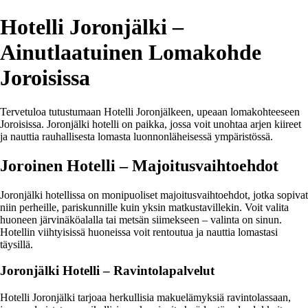
Hotelli Joronjälki –
Ainutlaatuinen Lomakohde
Joroisissa
Tervetuloa tutustumaan Hotelli Joronjälkeen, upeaan lomakohteeseen
Joroisissa. Joronjälki hotelli on paikka, jossa voit unohtaa arjen kiireet
ja nauttia rauhallisesta lomasta luonnonläheisessä ympäristössä.
Joroinen Hotelli – Majoitusvaihtoehdot
Joronjälki hotellissa on monipuoliset majoitusvaihtoehdot, jotka sopivat
niin perheille, pariskunnille kuin yksin matkustavillekin. Voit valita
huoneen järvinäköalalla tai metsän siimekseen – valinta on sinun.
Hotellin viihtyisissä huoneissa voit rentoutua ja nauttia lomastasi
täysillä.
Joronjälki Hotelli – Ravintolapalvelut
Hotelli Joronjälki tarjoaa herkullisia makuelämyksiä ravintolassaan,