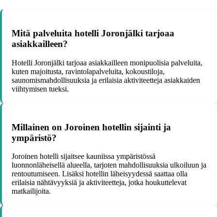
Mitä palveluita hotelli Joronjälki tarjoaa
asiakkailleen?
Hotelli Joronjälki tarjoaa asiakkailleen monipuolisia palveluita,
kuten majoitusta, ravintolapalveluita, kokoustiloja,
saunomismahdollisuuksia ja erilaisia aktiviteetteja asiakkaiden
viihtymisen tueksi.
Millainen on Joroinen hotellin sijainti ja
ympäristö?
Joroinen hotelli sijaitsee kauniissa ympäristössä
luonnonläheisellä alueella, tarjoten mahdollisuuksia ulkoiluun ja
rentoutumiseen. Lisäksi hotellin läheisyydessä saattaa olla
erilaisia nähtävyyksiä ja aktiviteetteja, jotka houkuttelevat
matkailijoita.