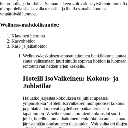
hieronnoilla ja hoidoilla. Saunan jäkeen voit virkistäytyä rentoutumalla
ulkopuolella sijaitsevalla terassilla ja ihailla samalla kaunista
ympäröivää luontoa.
Wellness-mahdollisuudet:
Klassinen hieronta
Kasvohoidot
Käsi- ja jalkahoidot
Wellness-keskuksen ammattitaitoinen henkilökunta auttaa
sinua valitsemaan juuri sinulle sopivan hoidon ja luomaan
rentouttavan hetken arjen keskelle.
Hotelli IsoValkeinen: Kokous- ja
Juhlatilat
Haluatko järjestää kokouksen tai juhlat upeassa
ympäristössä? Hotelli IsoValkeisen monipuoliset kokous-
ja juhlatilat tarjoavat täydellisen paikan erilaisiin
tapahtumiin. Whether sinulla on pieni kokous tai suuri
juhla, hotellin ammattitaitoinen henkilökunta auttaa sinua
järjestämään onnistuneen tilaisuuden. Voit valita eri tilojen