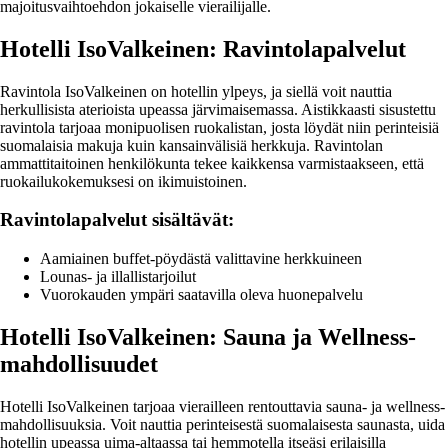
majoitusvaihtoehdon jokaiselle vierailijalle.
Hotelli IsoValkeinen: Ravintolapalvelut
Ravintola IsoValkeinen on hotellin ylpeys, ja siellä voit nauttia
herkullisista aterioista upeassa järvimaisemassa. Aistikkaasti sisustettu
ravintola tarjoaa monipuolisen ruokalistan, josta löydät niin perinteisiä
suomalaisia makuja kuin kansainvälisiä herkkuja. Ravintolan
ammattitaitoinen henkilökunta tekee kaikkensa varmistaakseen, että
ruokailukokemuksesi on ikimuistoinen.
Ravintolapalvelut sisältävät:
Aamiainen buffet-pöydästä valittavine herkkuineen
Lounas- ja illallistarjoilut
Vuorokauden ympäri saatavilla oleva huonepalvelu
Hotelli IsoValkeinen: Sauna ja Wellness-
mahdollisuudet
Hotelli IsoValkeinen tarjoaa vierailleen rentouttavia sauna- ja wellness-
mahdollisuuksia. Voit nauttia perinteisestä suomalaisesta saunasta, uida
hotellin upeassa uima-altaassa tai hemmotella itseäsi erilaisilla