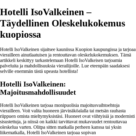
Hotelli IsoValkeinen –
Täydellinen Oleskelukokemus
kuopiossa
Hotelli IsoValkeinen sijaitsee kauniissa Kuopion kaupungissa ja tarjoaa
vierailleen ainutlaatuisen ja rentouttavan oleskelukokemuksen. Tämä
artikkeli keskittyy tarkastelemaan Hotelli IsoValkeisen tarjoamia
palveluita ja mahdollisuuksia vierailijoille. Lue eteenpäin saadaksesi
selville enemmän tästä upeasta hotellista!
Hotelli IsoValkeinen:
Majoitusmahdollisuudet
Hotelli IsoValkeinen tarjoaa monipuolisia majoitusvaihtoehtoja
vierailleen. Voit valita huoneen järvinäköalalla tai metsän rauhasta
riippuen omista mieltymyksistäsi. Huoneet ovat viihtyisiä ja modernisti
sisustettuja, ja niissä on kaikki tarvittavat mukavuudet rentouttavaa
oleskelua varten. Olitpa sitten matkalla perheen kanssa tai yksin
liikematkalla, Hotelli IsoValkeinen tarjoaa sopivan