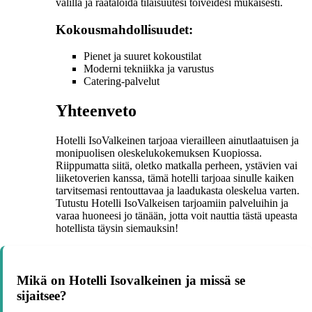
välillä ja räätälöidä tilaisuutesi toiveidesi mukaisesti.
Kokousmahdollisuudet:
Pienet ja suuret kokoustilat
Moderni tekniikka ja varustus
Catering-palvelut
Yhteenveto
Hotelli IsoValkeinen tarjoaa vierailleen ainutlaatuisen ja
monipuolisen oleskelukokemuksen Kuopiossa.
Riippumatta siitä, oletko matkalla perheen, ystävien vai
liiketoverien kanssa, tämä hotelli tarjoaa sinulle kaiken
tarvitsemasi rentouttavaa ja laadukasta oleskelua varten.
Tutustu Hotelli IsoValkeisen tarjoamiin palveluihin ja
varaa huoneesi jo tänään, jotta voit nauttia tästä upeasta
hotellista täysin siemauksin!
Mikä on Hotelli Isovalkeinen ja missä se
sijaitsee?