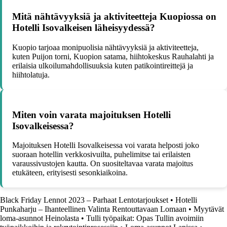
Mitä nähtävyyksiä ja aktiviteetteja Kuopiossa on
Hotelli Isovalkeisen läheisyydessä?
Kuopio tarjoaa monipuolisia nähtävyyksiä ja aktiviteetteja,
kuten Puijon torni, Kuopion satama, hiihtokeskus Rauhalahti ja
erilaisia ulkoilumahdollisuuksia kuten patikointireittejä ja
hiihtolatuja.
Miten voin varata majoituksen Hotelli
Isovalkeisessa?
Majoituksen Hotelli Isovalkeisessa voi varata helposti joko
suoraan hotellin verkkosivuilta, puhelimitse tai erilaisten
varaussivustojen kautta. On suositeltavaa varata majoitus
etukäteen, erityisesti sesonkiaikoina.
Black Friday Lennot 2023 – Parhaat Lentotarjoukset
•
Hotelli
Punkaharju – Ihanteellinen Valinta Rentouttavaan Lomaan
•
Myytävät
loma-asunnot Heinolasta
•
Tulli työpaikat: Opas Tullin avoimiin