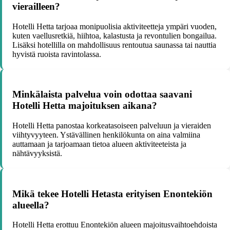
vierailleen?
Hotelli Hetta tarjoaa monipuolisia aktiviteetteja ympäri vuoden,
kuten vaellusretkiä, hiihtoa, kalastusta ja revontulien bongailua.
Lisäksi hotellilla on mahdollisuus rentoutua saunassa tai nauttia
hyvistä ruoista ravintolassa.
Minkälaista palvelua voin odottaa saavani
Hotelli Hetta majoituksen aikana?
Hotelli Hetta panostaa korkeatasoiseen palveluun ja vieraiden
viihtyvyyteen. Ystävällinen henkilökunta on aina valmiina
auttamaan ja tarjoamaan tietoa alueen aktiviteeteista ja
nähtävyyksistä.
Mikä tekee Hotelli Hetasta erityisen Enontekiön
alueella?
Hotelli Hetta erottuu Enontekiön alueen majoitusvaihtoehdoista