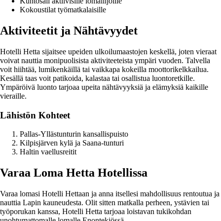
Kuntosali aktiivisille lomailijoille
Kokoustilat työmatkalaisille
Aktiviteetit ja Nähtävyydet
Hotelli Hetta sijaitsee upeiden ulkoilumaastojen keskellä, joten vieraat
voivat nauttia monipuolisista aktiviteeteista ympäri vuoden. Talvella
voit hiihtää, lumikenkäillä tai vaikkapa kokeilla moottorikelkkailua.
Kesällä taas voit patikoida, kalastaa tai osallistua luontoretkille.
Ympäröivä luonto tarjoaa upeita nähtävyyksiä ja elämyksiä kaikille
vieraille.
Lähistön Kohteet
Pallas-Yllästunturin kansallispuisto
Kilpisjärven kylä ja Saana-tunturi
Haltin vaellusreitit
Varaa Loma Hetta Hotellissa
Varaa lomasi Hotelli Hettaan ja anna itsellesi mahdollisuus rentoutua ja
nauttia Lapin kauneudesta. Olit sitten matkalla perheen, ystävien tai
työporukan kanssa, Hotelli Hetta tarjoaa loistavan tukikohdan
unohtumattomalle lomalle Enontekiössä.