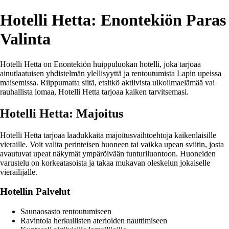
Hotelli Hetta: Enontekiön Paras
Valinta
Hotelli Hetta on Enontekiön huippuluokan hotelli, joka tarjoaa
ainutlaatuisen yhdistelmän ylellisyyttä ja rentoutumista Lapin upeissa
maisemissa. Riippumatta siitä, etsitkö aktiivista ulkoilmaelämää vai
rauhallista lomaa, Hotelli Hetta tarjoaa kaiken tarvitsemasi.
Hotelli Hetta: Majoitus
Hotelli Hetta tarjoaa laadukkaita majoitusvaihtoehtoja kaikenlaisille
vieraille. Voit valita perinteisen huoneen tai vaikka upean sviitin, josta
avautuvat upeat näkymät ympäröivään tunturiluontoon. Huoneiden
varustelu on korkeatasoista ja takaa mukavan oleskelun jokaiselle
vierailijalle.
Hotellin Palvelut
Saunaosasto rentoutumiseen
Ravintola herkullisten aterioiden nauttimiseen