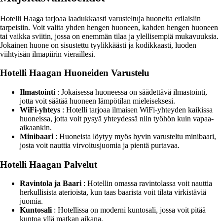
Hotelli Haaga tarjoaa laadukkaasti varusteltuja huoneita erilaisiin
tarpeisiin. Voit valita yhden hengen huoneen, kahden hengen huoneen
tai vaikka sviitin, jossa on enemmän tilaa ja ylellisempiä mukavuuksia.
Jokainen huone on sisustettu tyylikkäästi ja kodikkaasti, luoden
viihtyisän ilmapiirin vieraillesi.
Hotelli Haagan Huoneiden Varustelu
Ilmastointi
: Jokaisessa huoneessa on säädettävä ilmastointi,
jotta voit säätää huoneen lämpötilan mieleiseksesi.
WiFi-yhteys
: Hotelli tarjoaa ilmaisen WiFi-yhteyden kaikissa
huoneissa, jotta voit pysyä yhteydessä niin työhön kuin vapaa-
aikaankin.
Minibaari
: Huoneista löytyy myös hyvin varusteltu minibaari,
josta voit nauttia virvoitusjuomia ja pientä purtavaa.
Hotelli Haagan Palvelut
Ravintola ja Baari
: Hotellin omassa ravintolassa voit nauttia
herkullisista aterioista, kun taas baarista voit tilata virkistäviä
juomia.
Kuntosali
: Hotellissa on moderni kuntosali, jossa voit pitää
kuntoa yllä matkan aikana.