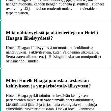
hengen huoneita, kahden hengen huoneita ja sviittejä. Huoneet
ovat viihtyisiä ja niissä on modernit mukavuudet vieraiden
tarpeita varten.
Mitä nähtävyyksiä ja aktiviteetteja on Hotelli
Haagan läheisyydessä?
Hotelli Haagan läheisyydessä on monia mielenkiintoisia
nähtävyyksiä ja aktiviteetteja, kuten Paloheinän ulkoilualue,
Seurasaaren ulkomuseo, ja Helsingin keskustan monipuoliset
ostosmahdollisuudet.
Miten Hotelli Haaga panostaa kestävään
kehitykseen ja ympäristöystävällisyyteen?
Hotelli Haaga pyrkii toimimaan kestävän kehityksen
periaatteiden mukaisesti vähentämällä energiankulutusta,
kierrättämällä jätteitä ja tarjoamalla ekologisia vaihtoehtoja
esimerkiksi ruokatarjoiluissaan. Lisäksi hotelli kannustaa