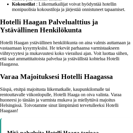
Kokoustilat
: Liikematkailijat voivat hyödyntää hotellin
monipuolisia kokoustiloja ja järjestää onnistuneet tapaamiset.
Hotelli Haagan Palvelualttius ja
Ystävällinen Henkilökunta
Hotelli Haagan ystävällinen henkilökunta on aina valmis auttamaan ja
vastaamaan kysymyksiisi. He tekevät parhaansa varmistaakseen
viihtyvyytesi ja mukavuutesi koko vierailusi ajan. Voit luottaa siihen,
että saat ammattitaitoista palvelua ja ystävällistä kohtelua Hotelli
Haagassa.
Varaa Majoituksesi Hotelli Haagassa
Siispä, etsitpä majoitusta liikematkalle, kaupunkilomalle tai
rentouttavalle viikonlopulle, Hotelli Haaga on oiva valinta. Varaa
huoneesi jo tänään ja varmista mukava ja miellyttävä majoitus
Helsingissä. Toivotamme sinut lämpimästi tervetulleeksi Hotelli
Haagaan!
Mitä palveluita Hotelli Haaga tarjoaa