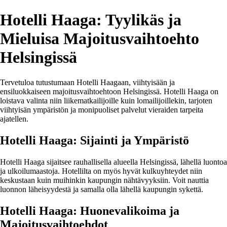
Hotelli Haaga: Tyylikäs ja
Mieluisa Majoitusvaihtoehto
Helsingissä
Tervetuloa tutustumaan Hotelli Haagaan, viihtyisään ja
ensiluokkaiseen majoitusvaihtoehtoon Helsingissä. Hotelli Haaga on
loistava valinta niin liikematkailijoille kuin lomailijoillekin, tarjoten
viihtyisän ympäristön ja monipuoliset palvelut vieraiden tarpeita
ajatellen.
Hotelli Haaga: Sijainti ja Ympäristö
Hotelli Haaga sijaitsee rauhallisella alueella Helsingissä, lähellä luontoa
ja ulkoilumaastoja. Hotellilta on myös hyvät kulkuyhteydet niin
keskustaan kuin muihinkin kaupungin nähtävyyksiin. Voit nauttia
luonnon läheisyydestä ja samalla olla lähellä kaupungin sykettä.
Hotelli Haaga: Huonevalikoima ja
Majoitusvaihtoehdot