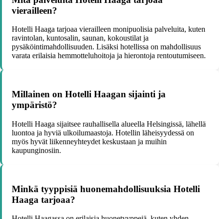
vierailleen?
Hotelli Haaga tarjoaa vierailleen monipuolisia palveluita, kuten
ravintolan, kuntosalin, saunan, kokoustilat ja
pysäköintimahdollisuuden. Lisäksi hotellissa on mahdollisuus
varata erilaisia hemmotteluhoitoja ja hierontoja rentoutumiseen.
Millainen on Hotelli Haagan sijainti ja
ympäristö?
Hotelli Haaga sijaitsee rauhallisella alueella Helsingissä, lähellä
luontoa ja hyviä ulkoilumaastoja. Hotellin läheisyydessä on
myös hyvät liikenneyhteydet keskustaan ja muihin
kaupunginosiin.
Minkä tyyppisiä huonemahdollisuuksia Hotelli
Haaga tarjoaa?
Hotelli Haagassa on erilaisia huonetyyppejä, kuten yhden