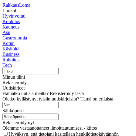
RakkausLoma
Luokat
Hyvinvointi
Koulutus
Kauneus
Asu
Gastronomia
Kotiin
Käsitöitä
Business
Rahoitus
Tech
Minun tilini
Rekisteröidy
Uutiskirjeet
Haluatko uutisia meiltä? Rekisteröidy tästä
Oletko kyllästynyt tylsiin uutiskirjeisiin? Tämä on erilaista.
Sähköposti
Rekisteröidy nyt
Olemme vastaanottaneet ilmoittautumisesi - kiitos
Hyväksyn, että tietojani käsitellään henkilötietokäytännön