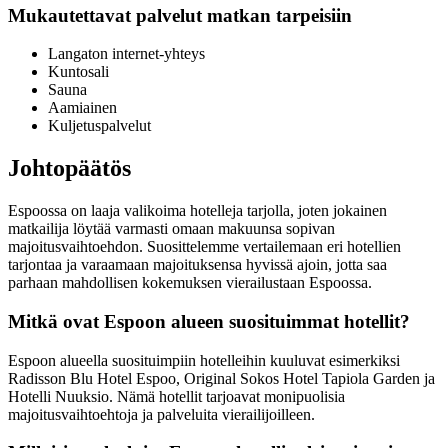
Mukautettavat palvelut matkan tarpeisiin
Langaton internet-yhteys
Kuntosali
Sauna
Aamiainen
Kuljetuspalvelut
Johtopäätös
Espoossa on laaja valikoima hotelleja tarjolla, joten jokainen
matkailija löytää varmasti omaan makuunsa sopivan
majoitusvaihtoehdon. Suosittelemme vertailemaan eri hotellien
tarjontaa ja varaamaan majoituksensa hyvissä ajoin, jotta saa
parhaan mahdollisen kokemuksen vierailustaan Espoossa.
Mitkä ovat Espoon alueen suosituimmat hotellit?
Espoon alueella suosituimpiin hotelleihin kuuluvat esimerkiksi
Radisson Blu Hotel Espoo, Original Sokos Hotel Tapiola Garden ja
Hotelli Nuuksio. Nämä hotellit tarjoavat monipuolisia
majoitusvaihtoehtoja ja palveluita vierailijoilleen.