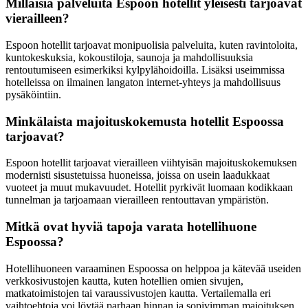
Millaisia palveluita Espoon hotellit yleisesti tarjoavat
vierailleen?
Espoon hotellit tarjoavat monipuolisia palveluita, kuten ravintoloita,
kuntokeskuksia, kokoustiloja, saunoja ja mahdollisuuksia
rentoutumiseen esimerkiksi kylpylähoidoilla. Lisäksi useimmissa
hotelleissa on ilmainen langaton internet-yhteys ja mahdollisuus
pysäköintiin.
Minkälaista majoituskokemusta hotellit Espoossa
tarjoavat?
Espoon hotellit tarjoavat vierailleen viihtyisän majoituskokemuksen
modernisti sisustetuissa huoneissa, joissa on usein laadukkaat
vuoteet ja muut mukavuudet. Hotellit pyrkivät luomaan kodikkaan
tunnelman ja tarjoamaan vierailleen rentouttavan ympäristön.
Mitkä ovat hyviä tapoja varata hotellihuone
Espoossa?
Hotellihuoneen varaaminen Espoossa on helppoa ja kätevää useiden
verkkosivustojen kautta, kuten hotellien omien sivujen,
matkatoimistojen tai varaussivustojen kautta. Vertailemalla eri
vaihtoehtoja voi löytää parhaan hinnan ja sopivimman majoituksen