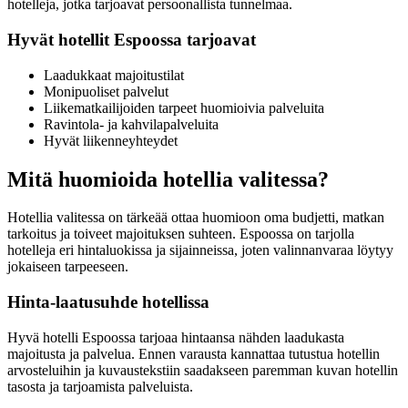
hotelleja, jotka tarjoavat persoonallista tunnelmaa.
Hyvät hotellit Espoossa tarjoavat
Laadukkaat majoitustilat
Monipuoliset palvelut
Liikematkailijoiden tarpeet huomioivia palveluita
Ravintola- ja kahvilapalveluita
Hyvät liikenneyhteydet
Mitä huomioida hotellia valitessa?
Hotellia valitessa on tärkeää ottaa huomioon oma budjetti, matkan
tarkoitus ja toiveet majoituksen suhteen. Espoossa on tarjolla
hotelleja eri hintaluokissa ja sijainneissa, joten valinnanvaraa löytyy
jokaiseen tarpeeseen.
Hinta-laatusuhde hotellissa
Hyvä hotelli Espoossa tarjoaa hintaansa nähden laadukasta
majoitusta ja palvelua. Ennen varausta kannattaa tutustua hotellin
arvosteluihin ja kuvaustekstiin saadakseen paremman kuvan hotellin
tasosta ja tarjoamista palveluista.