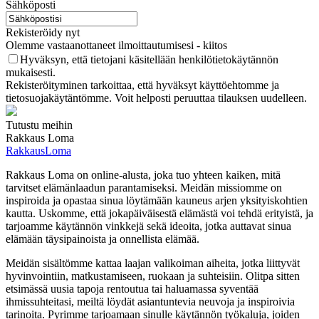
Sähköposti
Rekisteröidy nyt
Olemme vastaanottaneet ilmoittautumisesi - kiitos
Hyväksyn, että tietojani käsitellään henkilötietokäytännön
mukaisesti.
Rekisteröityminen tarkoittaa, että hyväksyt käyttöehtomme ja
tietosuojakäytäntömme. Voit helposti peruuttaa tilauksen uudelleen.
Tutustu meihin
Rakkaus Loma
RakkausLoma
Rakkaus Loma on online-alusta, joka tuo yhteen kaiken, mitä
tarvitset elämänlaadun parantamiseksi. Meidän missiomme on
inspiroida ja opastaa sinua löytämään kauneus arjen yksityiskohtien
kautta. Uskomme, että jokapäiväisestä elämästä voi tehdä erityistä, ja
tarjoamme käytännön vinkkejä sekä ideoita, jotka auttavat sinua
elämään täysipainoista ja onnellista elämää.
Meidän sisältömme kattaa laajan valikoiman aiheita, jotka liittyvät
hyvinvointiin, matkustamiseen, ruokaan ja suhteisiin. Olitpa sitten
etsimässä uusia tapoja rentoutua tai haluamassa syventää
ihmissuhteitasi, meiltä löydät asiantuntevia neuvoja ja inspiroivia
tarinoita. Pyrimme tarjoamaan sinulle käytännön työkaluja, joiden