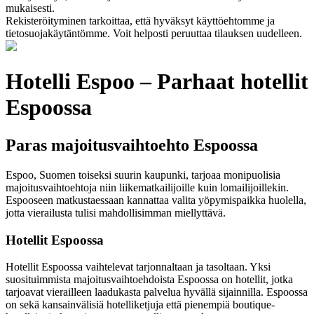
mukaisesti.
Rekisteröityminen tarkoittaa, että hyväksyt käyttöehtomme ja
tietosuojakäytäntömme. Voit helposti peruuttaa tilauksen uudelleen.
Hotelli Espoo – Parhaat hotellit
Espoossa
Paras majoitusvaihtoehto Espoossa
Espoo, Suomen toiseksi suurin kaupunki, tarjoaa monipuolisia
majoitusvaihtoehtoja niin liikematkailijoille kuin lomailijoillekin.
Espooseen matkustaessaan kannattaa valita yöpymispaikka huolella,
jotta vierailusta tulisi mahdollisimman miellyttävä.
Hotellit Espoossa
Hotellit Espoossa vaihtelevat tarjonnaltaan ja tasoltaan. Yksi
suosituimmista majoitusvaihtoehdoista Espoossa on hotellit, jotka
tarjoavat vierailleen laadukasta palvelua hyvällä sijainnilla. Espoossa
on sekä kansainvälisiä hotelliketjuja että pienempiä boutique-