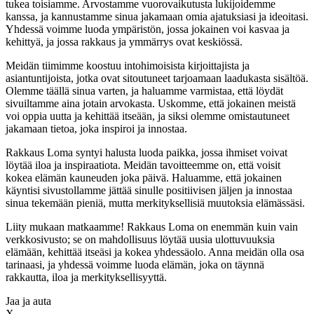
tukea toisiamme. Arvostamme vuorovaikutusta lukijoidemme
kanssa, ja kannustamme sinua jakamaan omia ajatuksiasi ja ideoitasi.
Yhdessä voimme luoda ympäristön, jossa jokainen voi kasvaa ja
kehittyä, ja jossa rakkaus ja ymmärrys ovat keskiössä.
Meidän tiimimme koostuu intohimoisista kirjoittajista ja
asiantuntijoista, jotka ovat sitoutuneet tarjoamaan laadukasta sisältöä.
Olemme täällä sinua varten, ja haluamme varmistaa, että löydät
sivuiltamme aina jotain arvokasta. Uskomme, että jokainen meistä
voi oppia uutta ja kehittää itseään, ja siksi olemme omistautuneet
jakamaan tietoa, joka inspiroi ja innostaa.
Rakkaus Loma syntyi halusta luoda paikka, jossa ihmiset voivat
löytää iloa ja inspiraatiota. Meidän tavoitteemme on, että voisit
kokea elämän kauneuden joka päivä. Haluamme, että jokainen
käyntisi sivustollamme jättää sinulle positiivisen jäljen ja innostaa
sinua tekemään pieniä, mutta merkityksellisiä muutoksia elämässäsi.
Liity mukaan matkaamme! Rakkaus Loma on enemmän kuin vain
verkkosivusto; se on mahdollisuus löytää uusia ulottuvuuksia
elämään, kehittää itseäsi ja kokea yhdessäolo. Anna meidän olla osa
tarinaasi, ja yhdessä voimme luoda elämän, joka on täynnä
rakkautta, iloa ja merkityksellisyyttä.
Jaa ja auta
X