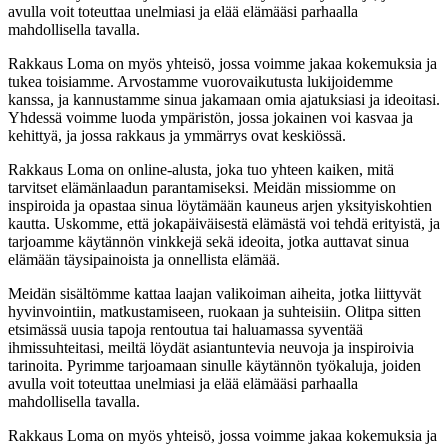
avulla voit toteuttaa unelmiasi ja elää elämääsi parhaalla
mahdollisella tavalla.
Rakkaus Loma on myös yhteisö, jossa voimme jakaa kokemuksia ja
tukea toisiamme. Arvostamme vuorovaikutusta lukijoidemme
kanssa, ja kannustamme sinua jakamaan omia ajatuksiasi ja ideoitasi.
Yhdessä voimme luoda ympäristön, jossa jokainen voi kasvaa ja
kehittyä, ja jossa rakkaus ja ymmärrys ovat keskiössä.
Rakkaus Loma on online-alusta, joka tuo yhteen kaiken, mitä
tarvitset elämänlaadun parantamiseksi. Meidän missiomme on
inspiroida ja opastaa sinua löytämään kauneus arjen yksityiskohtien
kautta. Uskomme, että jokapäiväisestä elämästä voi tehdä erityistä, ja
tarjoamme käytännön vinkkejä sekä ideoita, jotka auttavat sinua
elämään täysipainoista ja onnellista elämää.
Meidän sisältömme kattaa laajan valikoiman aiheita, jotka liittyvät
hyvinvointiin, matkustamiseen, ruokaan ja suhteisiin. Olitpa sitten
etsimässä uusia tapoja rentoutua tai haluamassa syventää
ihmissuhteitasi, meiltä löydät asiantuntevia neuvoja ja inspiroivia
tarinoita. Pyrimme tarjoamaan sinulle käytännön työkaluja, joiden
avulla voit toteuttaa unelmiasi ja elää elämääsi parhaalla
mahdollisella tavalla.
Rakkaus Loma on myös yhteisö, jossa voimme jakaa kokemuksia ja