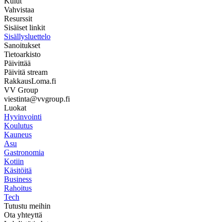
Kulut
Vahvistaa
Resurssit
Sisäiset linkit
Sisällysluettelo
Sanoitukset
Tietoarkisto
Päivittää
Päivitä stream
RakkausLoma.fi
VV Group
viestinta@vvgroup.fi
Luokat
Hyvinvointi
Koulutus
Kauneus
Asu
Gastronomia
Kotiin
Käsitöitä
Business
Rahoitus
Tech
Tutustu meihin
Ota yhteyttä