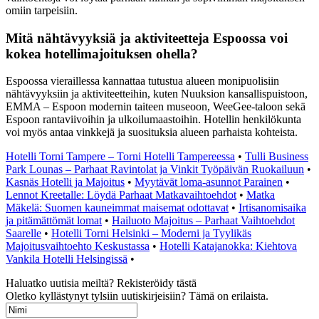
omiin tarpeisiin.
Mitä nähtävyyksiä ja aktiviteetteja Espoossa voi
kokea hotellimajoituksen ohella?
Espoossa vieraillessa kannattaa tutustua alueen monipuolisiin
nähtävyyksiin ja aktiviteetteihin, kuten Nuuksion kansallispuistoon,
EMMA – Espoon modernin taiteen museoon, WeeGee-taloon sekä
Espoon rantaviivoihin ja ulkoilumaastoihin. Hotellin henkilökunta
voi myös antaa vinkkejä ja suosituksia alueen parhaista kohteista.
Hotelli Torni Tampere – Torni Hotelli Tampereessa
•
Tulli Business
Park Lounas – Parhaat Ravintolat ja Vinkit Työpäivän Ruokailuun
•
Kasnäs Hotelli ja Majoitus
•
Myytävät loma-asunnot Parainen
•
Lennot Kreetalle: Löydä Parhaat Matkavaihtoehdot
•
Matka
Mäkelä: Suomen kauneimmat maisemat odottavat
•
Irtisanomisaika
ja pitämättömät lomat
•
Hailuoto Majoitus – Parhaat Vaihtoehdot
Saarelle
•
Hotelli Torni Helsinki – Moderni ja Tyylikäs
Majoitusvaihtoehto Keskustassa
•
Hotelli Katajanokka: Kiehtova
Vankila Hotelli Helsingissä
•
Haluatko uutisia meiltä? Rekisteröidy tästä
Oletko kyllästynyt tylsiin uutiskirjeisiin? Tämä on erilaista.