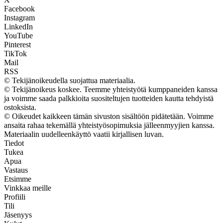
Facebook
Instagram
LinkedIn
YouTube
Pinterest
TikTok
Mail
RSS
© Tekijänoikeudella suojattua materiaalia.
© Tekijänoikeus koskee. Teemme yhteistyötä kumppaneiden kanssa
ja voimme saada palkkioita suositeltujen tuotteiden kautta tehdyistä
ostoksista.
© Oikeudet kaikkeen tämän sivuston sisältöön pidätetään. Voimme
ansaita rahaa tekemällä yhteistyösopimuksia jälleenmyyjien kanssa.
Materiaalin uudelleenkäyttö vaatii kirjallisen luvan.
Tiedot
Tukea
Apua
Vastaus
Etsimme
Vinkkaa meille
Profiili
Tili
Jäsenyys