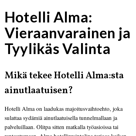
Hotelli Alma:
Vieraanvarainen ja
Tyylikäs Valinta
Mikä tekee Hotelli Alma:sta
ainutlaatuisen?
Hotelli Alma on laadukas majoitusvaihtoehto, joka
sulattaa sydämiä ainutlaatuisella tunnelmallaan ja
palveluillaan. Olitpa sitten matkalla työasioissa tai
rentoutumaan, Alma hotelliravintolina tarjoaa kaiken