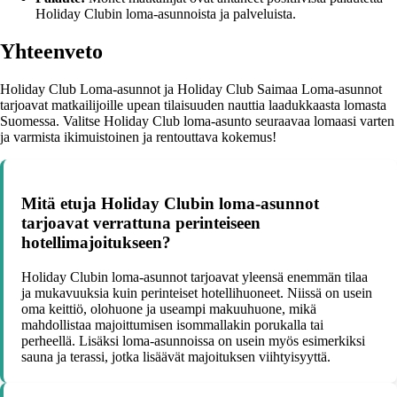
Holiday Clubin loma-asunnoista ja palveluista.
Yhteenveto
Holiday Club Loma-asunnot ja Holiday Club Saimaa Loma-asunnot
tarjoavat matkailijoille upean tilaisuuden nauttia laadukkaasta lomasta
Suomessa. Valitse Holiday Club loma-asunto seuraavaa lomaasi varten
ja varmista ikimuistoinen ja rentouttava kokemus!
Mitä etuja Holiday Clubin loma-asunnot
tarjoavat verrattuna perinteiseen
hotellimajoitukseen?
Holiday Clubin loma-asunnot tarjoavat yleensä enemmän tilaa
ja mukavuuksia kuin perinteiset hotellihuoneet. Niissä on usein
oma keittiö, olohuone ja useampi makuuhuone, mikä
mahdollistaa majoittumisen isommallakin porukalla tai
perheellä. Lisäksi loma-asunnoissa on usein myös esimerkiksi
sauna ja terassi, jotka lisäävät majoituksen viihtyisyyttä.