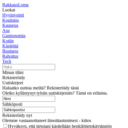
RakkausLoma
Luokat
Hyvinvointi
Koulutus
Kauneus
Asu
Gastronomia
Kotiin
Käsitöitä
Business
Rahoitus
Tech
Minun tilini
Rekisteröidy
Uutiskirjeet
Haluatko uutisia meiltä? Rekisteröidy tästä
Oletko kyllästynyt tylsiin uutiskirjeisiin? Tämä on erilaista.
Sähköposti
Rekisteröidy nyt
Olemme vastaanottaneet ilmoittautumisesi - kiitos
Hyväksyn, että tietojani käsitellään henkilötietokäytännön