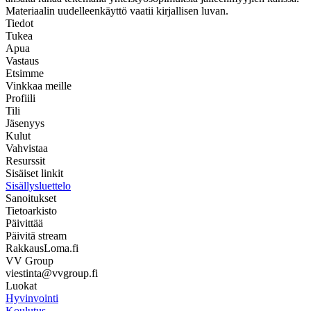
Materiaalin uudelleenkäyttö vaatii kirjallisen luvan.
Tiedot
Tukea
Apua
Vastaus
Etsimme
Vinkkaa meille
Profiili
Tili
Jäsenyys
Kulut
Vahvistaa
Resurssit
Sisäiset linkit
Sisällysluettelo
Sanoitukset
Tietoarkisto
Päivittää
Päivitä stream
RakkausLoma.fi
VV Group
viestinta@vvgroup.fi
Luokat
Hyvinvointi
Koulutus