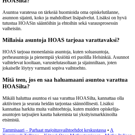
HOASilta?
Asuntoa varatessa on tärkeää huomioida oma opiskelutilanne,
asunnon sijainti, koko ja mahdolliset lisäpalvelut. Lisäksi on hyvä
tutustua HOASin sääntöihin ja ehtoihin sekä varausprosessin
vaiheisiin.
Millaisia asuntoja HOAS tarjoaa varattavaksi?
HOAS tarjoaa monenlaisia asuntoja, kuten soluasuntoja,
perheasuntoja ja pienempiä yksiöitä eri puolilla Helsinkiä. Asunnot
vaihtelevat kooltaan, varustelutasoltaan ja sijainniltaan, joten
jokaiselle löytyy varmasti sopiva vaihtoehto.
Mitä teen, jos en saa haluamaani asuntoa varattua
HOASilta?
Mikäli haluttua asuntoa ei saa varattua HOASilta, kannattaa olla
aktiivinen ja seurata heidän tarjontaa säännöllisesti. Lisäksi
kannattaa harkita muita vaihtoehtoja, kuten muiden opiskelija-
asuntojen tarjoajien kautta hakemista tai yksityismarkkinoilta
etsimistä.
Tammisaari – Parhaat majoitusvaihtoehdot keskustassa
•
A