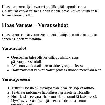
Hoasin asunnot sijaitsevat eri puolilla pääkaupunkiseutua.
Opiskelijat voivat valita asunnon läheltä omaa korkeakouluaan tai
haluamaansa aluetta.
Hoas Varaus – Varausehdot
Hoasilla on selkeät varausehdot, jotka hakijoiden tulee huomioida
ennen asunnon varaamista.
Varausehdot
Opiskelijan tulee olla kirjoilla oppilaitoksessa
pääkaupunkiseudulla.
Asunnon vuokra-aika on määritelty sopimuksessa.
Hoitamattomat vuokrat voivat johtaa asunnon menettämiseen.
Varausprosessi
Tutustu Hoasin asuntotarjontaan ja valitse sopiva asunto.
Täytä varauslomake huolellisesti ja lähetä se Hoasille.
Hoas käsittelee varaushakemuksia saapumisjärjestyksessä.
Hyväksytyn varauksen jälkeen saat tiedon asunnon
vuokrauksesta.