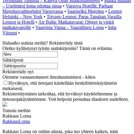
Terminaali Tallinna – Kätevä Opas Matkustamiseen
•
Matka Italiaan
– Unelmiesi loma odottaa sinua
•
Varsova Hotellit: Parhaat
Majoitusvaihtoehdot Varsovassa
•
Saariselkä Majoitus
•
Lennot
Helsinki – New York
•
Trivago Lennot: Paras Tapahan Varailla
Lennot ja Hotelli
•
Air Baltic Matkatavarat: Ohjeet ja vinkit
matkatavaroille
•
Vaaroista Vapaa – Vaarallinen Loma
•
Intia
Viisumi
•
Haluatko uutisia meiltä? Rekisteröidy tästä
Oletko kyllästynyt tylsiin uutiskirjeisiin? Tämä on erilaista.
Sähköposti
Rekisteröidy nyt
Olemme vastaanottaneet ilmoittautumisesi - kiitos
Hyväksyn, että tietojani käsitellään henkilötietokäytännön
mukaisesti.
Rekisteröityminen tarkoittaa, että hyväksyt käyttöehtomme ja
tietosuojakäytäntömme. Voit helposti peruuttaa tilauksen uudelleen.
Tutustu meihin
Rakkaus Loma
RakkausLoma
Rakkaus Loma on online-alusta, joka tuo yhteen kaiken, mitä