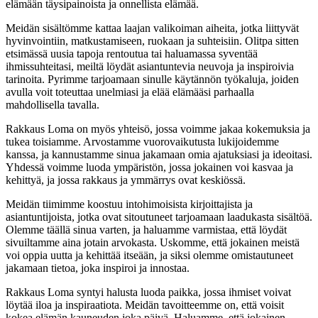
elämään täysipainoista ja onnellista elämää.
Meidän sisältömme kattaa laajan valikoiman aiheita, jotka liittyvät
hyvinvointiin, matkustamiseen, ruokaan ja suhteisiin. Olitpa sitten
etsimässä uusia tapoja rentoutua tai haluamassa syventää
ihmissuhteitasi, meiltä löydät asiantuntevia neuvoja ja inspiroivia
tarinoita. Pyrimme tarjoamaan sinulle käytännön työkaluja, joiden
avulla voit toteuttaa unelmiasi ja elää elämääsi parhaalla
mahdollisella tavalla.
Rakkaus Loma on myös yhteisö, jossa voimme jakaa kokemuksia ja
tukea toisiamme. Arvostamme vuorovaikutusta lukijoidemme
kanssa, ja kannustamme sinua jakamaan omia ajatuksiasi ja ideoitasi.
Yhdessä voimme luoda ympäristön, jossa jokainen voi kasvaa ja
kehittyä, ja jossa rakkaus ja ymmärrys ovat keskiössä.
Meidän tiimimme koostuu intohimoisista kirjoittajista ja
asiantuntijoista, jotka ovat sitoutuneet tarjoamaan laadukasta sisältöä.
Olemme täällä sinua varten, ja haluamme varmistaa, että löydät
sivuiltamme aina jotain arvokasta. Uskomme, että jokainen meistä
voi oppia uutta ja kehittää itseään, ja siksi olemme omistautuneet
jakamaan tietoa, joka inspiroi ja innostaa.
Rakkaus Loma syntyi halusta luoda paikka, jossa ihmiset voivat
löytää iloa ja inspiraatiota. Meidän tavoitteemme on, että voisit
kokea elämän kauneuden joka päivä. Haluamme, että jokainen