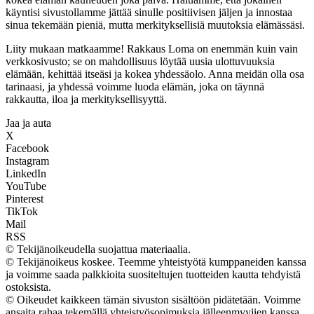
käyntisi sivustollamme jättää sinulle positiivisen jäljen ja innostaa
sinua tekemään pieniä, mutta merkityksellisiä muutoksia elämässäsi.
Liity mukaan matkaamme! Rakkaus Loma on enemmän kuin vain
verkkosivusto; se on mahdollisuus löytää uusia ulottuvuuksia
elämään, kehittää itseäsi ja kokea yhdessäolo. Anna meidän olla osa
tarinaasi, ja yhdessä voimme luoda elämän, joka on täynnä
rakkautta, iloa ja merkityksellisyyttä.
Jaa ja auta
X
Facebook
Instagram
LinkedIn
YouTube
Pinterest
TikTok
Mail
RSS
© Tekijänoikeudella suojattua materiaalia.
© Tekijänoikeus koskee. Teemme yhteistyötä kumppaneiden kanssa
ja voimme saada palkkioita suositeltujen tuotteiden kautta tehdyistä
ostoksista.
© Oikeudet kaikkeen tämän sivuston sisältöön pidätetään. Voimme
ansaita rahaa tekemällä yhteistyösopimuksia jälleenmyyjien kanssa.