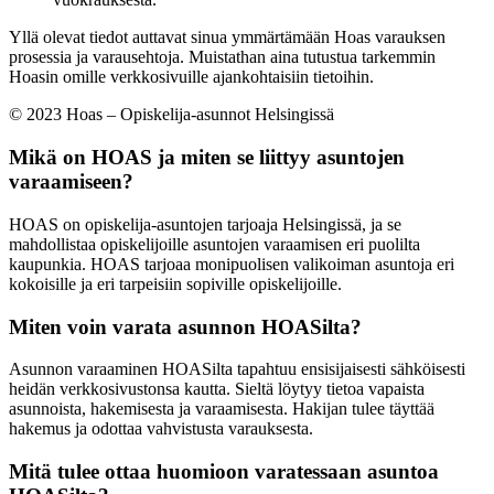
Yllä olevat tiedot auttavat sinua ymmärtämään Hoas varauksen
prosessia ja varausehtoja. Muistathan aina tutustua tarkemmin
Hoasin omille verkkosivuille ajankohtaisiin tietoihin.
© 2023 Hoas – Opiskelija-asunnot Helsingissä
Mikä on HOAS ja miten se liittyy asuntojen
varaamiseen?
HOAS on opiskelija-asuntojen tarjoaja Helsingissä, ja se
mahdollistaa opiskelijoille asuntojen varaamisen eri puolilta
kaupunkia. HOAS tarjoaa monipuolisen valikoiman asuntoja eri
kokoisille ja eri tarpeisiin sopiville opiskelijoille.
Miten voin varata asunnon HOASilta?
Asunnon varaaminen HOASilta tapahtuu ensisijaisesti sähköisesti
heidän verkkosivustonsa kautta. Sieltä löytyy tietoa vapaista
asunnoista, hakemisesta ja varaamisesta. Hakijan tulee täyttää
hakemus ja odottaa vahvistusta varauksesta.
Mitä tulee ottaa huomioon varatessaan asuntoa