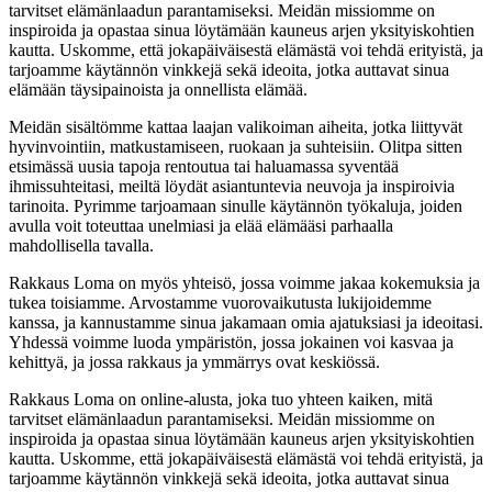
tarvitset elämänlaadun parantamiseksi. Meidän missiomme on
inspiroida ja opastaa sinua löytämään kauneus arjen yksityiskohtien
kautta. Uskomme, että jokapäiväisestä elämästä voi tehdä erityistä, ja
tarjoamme käytännön vinkkejä sekä ideoita, jotka auttavat sinua
elämään täysipainoista ja onnellista elämää.
Meidän sisältömme kattaa laajan valikoiman aiheita, jotka liittyvät
hyvinvointiin, matkustamiseen, ruokaan ja suhteisiin. Olitpa sitten
etsimässä uusia tapoja rentoutua tai haluamassa syventää
ihmissuhteitasi, meiltä löydät asiantuntevia neuvoja ja inspiroivia
tarinoita. Pyrimme tarjoamaan sinulle käytännön työkaluja, joiden
avulla voit toteuttaa unelmiasi ja elää elämääsi parhaalla
mahdollisella tavalla.
Rakkaus Loma on myös yhteisö, jossa voimme jakaa kokemuksia ja
tukea toisiamme. Arvostamme vuorovaikutusta lukijoidemme
kanssa, ja kannustamme sinua jakamaan omia ajatuksiasi ja ideoitasi.
Yhdessä voimme luoda ympäristön, jossa jokainen voi kasvaa ja
kehittyä, ja jossa rakkaus ja ymmärrys ovat keskiössä.
Rakkaus Loma on online-alusta, joka tuo yhteen kaiken, mitä
tarvitset elämänlaadun parantamiseksi. Meidän missiomme on
inspiroida ja opastaa sinua löytämään kauneus arjen yksityiskohtien
kautta. Uskomme, että jokapäiväisestä elämästä voi tehdä erityistä, ja
tarjoamme käytännön vinkkejä sekä ideoita, jotka auttavat sinua