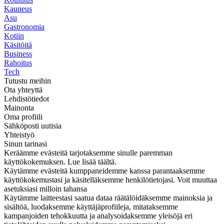
Kauneus
Asu
Gastronomia
Kotiin
Käsitöitä
Business
Rahoitus
Tech
Tutustu meihin
Ota yhteyttä
Lehdistötiedot
Mainonta
Oma profiili
Sähköposti uutisia
Yhteistyö
Sinun tarinasi
Keräämme evästeitä tarjotaksemme sinulle paremman
käyttökokemuksen. Lue lisää täältä.
Käytämme evästeitä kumppaneidemme kanssa parantaaksemme
käyttökokemustasi ja käsitelläksemme henkilötietojasi. Voit muuttaa
asetuksiasi milloin tahansa
Käytämme laitteestasi saatua dataa räätälöidäksemme mainoksia ja
sisältöä, luodaksemme käyttäjäprofiileja, mitataksemme
kampanjoiden tehokkuutta ja analysoidaksemme yleisöjä eri