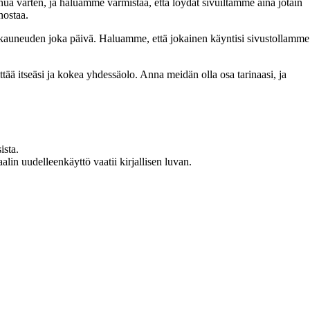
inua varten, ja haluamme varmistaa, että löydät sivuiltamme aina jotain
nostaa.
n kauneuden joka päivä. Haluamme, että jokainen käyntisi sivustollamme
 itseäsi ja kokea yhdessäolo. Anna meidän olla osa tarinaasi, ja
ista.
in uudelleenkäyttö vaatii kirjallisen luvan.