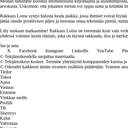
Meidän tiimimme koostuu intohimoisista kirjoittajista ja asiantuntijoist
arvokasta. Uskomme, että jokainen meistä voi oppia uutta ja kehittää its
Rakkaus Loma syntyi halusta luoda paikka, jossa ihmiset voivat löytää 
jättää sinulle positiivisen jäljen ja innostaa sinua tekemään pieniä, mut
Liity mukaan matkaamme! Rakkaus Loma on enemmän kuin vain verkkosivu
yhdessä voimme luoda elämän, joka on täynnä rakkautta, iloa ja merkity
Jaa ja auta
X
Facebook
Instagram
LinkedIn
YouTube
Pin
© Tekijänoikeudella suojattua materiaalia.
© Tekijänoikeus koskee. Teemme yhteistyötä kumppaneiden kanssa ja voi
© Oikeudet kaikkeen tämän sivuston sisältöön pidätetään. Voimme ansait
Tiedot
Tukea
Apua
Vastaus
Etsimme
Vinkkaa meille
Profiili
Tili
Jäsenyys
Kulut
Vahvistaa