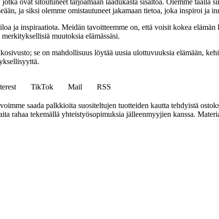
a, jotka ovat sitoutuneet tarjoamaan laadukasta sisältöä. Olemme täällä s
eään, ja siksi olemme omistautuneet jakamaan tietoa, joka inspiroi ja in
iloa ja inspiraatiota. Meidän tavoitteemme on, että voisit kokea elämä
ta merkityksellisiä muutoksia elämässäsi.
sto; se on mahdollisuus löytää uusia ulottuvuuksia elämään, kehittää
ksellisyyttä.
terest
TikTok
Mail
RSS
mme saada palkkioita suositeltujen tuotteiden kautta tehdyistä ostoks
a rahaa tekemällä yhteistyösopimuksia jälleenmyyjien kanssa. Materiaal