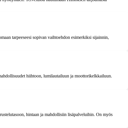
 omaan tarpeeseesi sopivan vaihtoehdon esimerkiksi sijainnin,
mahdollisuudet hiihtoon, lumilautailuun ja moottorikelkkailuun.
rustelutasoon, hintaan ja mahdollisiin lisäpalveluihin. On myös