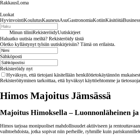
RakkausLoma
Luokat
Hyvinvointi
Koulutus
Kauneus
Asu
Gastronomia
Kotiin
Käsitöitä
Busines
Minun tilini
Rekisteröidy
Uutiskirjeet
Haluatko uutisia meiltä? Rekisteröidy tästä
Oletko kyllästynyt tylsiin uutiskirjeisiin? Tämä on erilaista.
Sähköposti
Rekisteröidy nyt
Hyväksyn, että tietojani käsitellään henkilötietokäytännön mukaisest
Rekisteröityminen tarkoittaa, että hyväksyt käyttöehtomme ja tietosuoj
Himos Majoitus Jämsässä
Majoitus Himoksella – Luonnonläheinen ja
Himos tarjoaa monipuoliset mahdollisuudet aktiiviseen ja rentouttavaan
vaihtoehdoista, jotka sopivat niin perheille, ryhmille kuin pariskunnillek