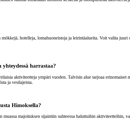
kkejä, hotelleja, lomahuoneistoja ja leirintäalueita. Voit valita juuri
en yhteydessä harrastaa?
ilaisia aktiviteetteja ympäri vuoden. Talvisin alue tarjoaa erinomaiset 
sta ja vesilajeista.
tusta Himoksella?
muassa majoituksen sijaintiin suhteessa haluttuihin aktiviteetteihin, va