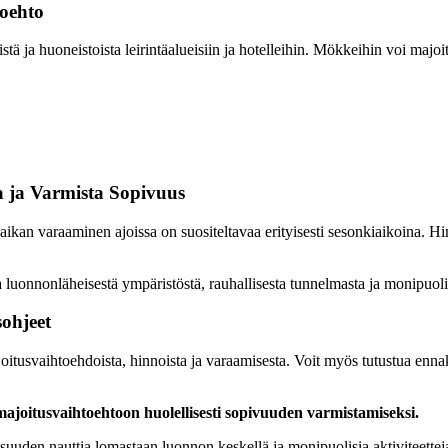
toehto
 ja huoneistoista leirintäalueisiin ja hotelleihin. Mökkeihin voi majoittu
a ja Varmista Sopivuus
paikan varaaminen ajoissa on suositeltavaa erityisesti sesonkiaikoina.
ia luonnonläheisestä ympäristöstä, rauhallisesta tunnelmasta ja monipuoli
ohjeet
itusvaihtoehdoista, hinnoista ja varaamisesta. Voit myös tutustua ennako
ajoitusvaihtoehtoon huolellisesti sopivuuden varmistamiseksi.
lisuuden nauttia lomastaan luonnon keskellä ja monipuolisia aktiviteet