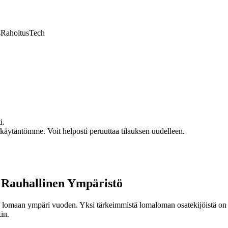
s
Rahoitus
Tech
i.
akäytäntömme. Voit helposti peruuttaa tilauksen uudelleen.
 Rauhallinen Ympäristö
 lomaan ympäri vuoden. Yksi tärkeimmistä lomaloman osatekijöistä on ku
in.