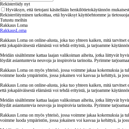
Rekisteröidy nyt
Hyväksyn, että tietojani käsitellään henkilötietokäytännön mukaisest
Rekisteröityminen tarkoittaa, että hyväksyt käyttöehtomme ja tietosuoj
Tutustu meihin
Rakkaus Loma
RakkausLoma
Rakkaus Loma on online-alusta, joka tuo yhteen kaiken, mitä tarvitse
että jokapäiväisestä elämästä voi tehdä erityistä, ja tarjoamme käytännön
Meidän sisältömme kattaa laajan valikoiman aiheita, jotka liittyvät hyvi
löydät asiantuntevia neuvoja ja inspiroivia tarinoita. Pyrimme tarjoamaan
Rakkaus Loma on myös yhteisö, jossa voimme jakaa kokemuksia ja tuk
voimme luoda ympäristön, jossa jokainen voi kasvaa ja kehittyä, ja jos
Rakkaus Loma on online-alusta, joka tuo yhteen kaiken, mitä tarvitse
että jokapäiväisestä elämästä voi tehdä erityistä, ja tarjoamme käytännön
Meidän sisältömme kattaa laajan valikoiman aiheita, jotka liittyvät hyvi
löydät asiantuntevia neuvoja ja inspiroivia tarinoita. Pyrimme tarjoamaan
Rakkaus Loma on myös yhteisö, jossa voimme jakaa kokemuksia ja tuk
voimme luoda ympäristön, jossa jokainen voi kasvaa ja kehittyä, ja jos