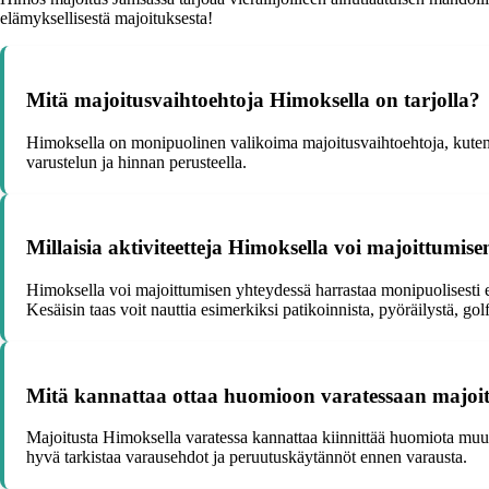
elämyksellisestä majoituksesta!
Mitä majoitusvaihtoehtoja Himoksella on tarjolla?
Himoksella on monipuolinen valikoima majoitusvaihtoehtoja, kuten mö
varustelun ja hinnan perusteella.
Millaisia aktiviteetteja Himoksella voi majoittumis
Himoksella voi majoittumisen yhteydessä harrastaa monipuolisesti er
Kesäisin taas voit nauttia esimerkiksi patikoinnista, pyöräilystä, golfi
Mitä kannattaa ottaa huomioon varatessaan majoi
Majoitusta Himoksella varatessa kannattaa kiinnittää huomiota muun 
hyvä tarkistaa varausehdot ja peruutuskäytännöt ennen varausta.