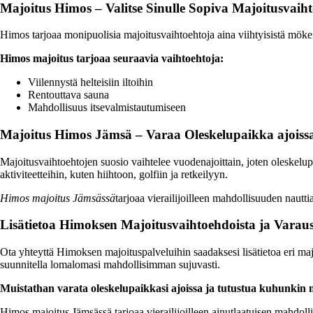
Majoitus Himos – Valitse Sinulle Sopiva Majoitusvaih
Himos tarjoaa monipuolisia majoitusvaihtoehtoja aina viihtyisistä mökeistä
Himos majoitus tarjoaa seuraavia vaihtoehtoja:
Viilennystä helteisiin iltoihin
Rentouttava sauna
Mahdollisuus itsevalmistautumiseen
Majoitus Himos Jämsä – Varaa Oleskelupaikka ajoiss
Majoitusvaihtoehtojen suosio vaihtelee vuodenajoittain, joten oleskelu
aktiviteetteihin, kuten hiihtoon, golfiin ja retkeilyyn.
Himos majoitus Jämsässä
tarjoaa vierailijoilleen mahdollisuuden nautt
Lisätietoa Himoksen Majoitusvaihtoehdoista ja Varaus
Ota yhteyttä Himoksen majoituspalveluihin saadaksesi lisätietoa eri majo
suunnitella lomalomasi mahdollisimman sujuvasti.
Muistathan varata oleskelupaikkasi ajoissa ja tutustua kuhunkin m
Himos majoitus Jämsässä tarjoaa vierailijoilleen ainutlaatuisen mahdol