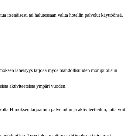
a itsenäisesti tai halutessaan valita hotellin palvelut käyttöönsä.
 Himoksen läheisyys tarjoaa myös mahdollisuuden monipuolisiin
sista aktiviteeteista ympäri vuoden.
lta Himoksen tarjoamiin palveluihin ja aktiviteetteihin, jotta voit
teja hyödyntäen. Tervetuloa nauttimaan Himoksen tarjoamasta