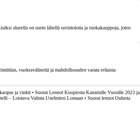
isäksi alueella on usein lähellä ravintoloita ja ruokakauppoja, joten
titilan, vuokravälineitä ja mahdollisuuden varata erilaisia
aopas ja vinkit
•
Suorat Lennot Kuopiosta Kanarialle Vuosille 2023 ja
elli – Loistava Valinta Unelmiesi Lomaan
•
Suorat lennot Oulusta