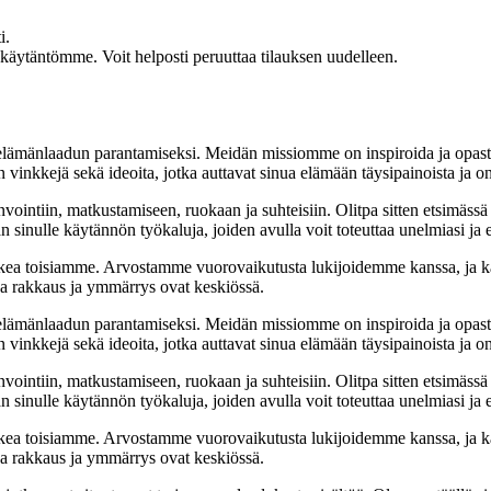
i.
akäytäntömme. Voit helposti peruuttaa tilauksen uudelleen.
t elämänlaadun parantamiseksi. Meidän missiomme on inspiroida ja opas
 vinkkejä sekä ideoita, jotka auttavat sinua elämään täysipainoista ja on
nvointiin, matkustamiseen, ruokaan ja suhteisiin. Olitpa sitten etsimässä
 sinulle käytännön työkaluja, joiden avulla voit toteuttaa unelmiasi ja e
ea toisiamme. Arvostamme vuorovaikutusta lukijoidemme kanssa, ja ka
sa rakkaus ja ymmärrys ovat keskiössä.
t elämänlaadun parantamiseksi. Meidän missiomme on inspiroida ja opas
 vinkkejä sekä ideoita, jotka auttavat sinua elämään täysipainoista ja on
nvointiin, matkustamiseen, ruokaan ja suhteisiin. Olitpa sitten etsimässä
 sinulle käytännön työkaluja, joiden avulla voit toteuttaa unelmiasi ja e
ea toisiamme. Arvostamme vuorovaikutusta lukijoidemme kanssa, ja ka
sa rakkaus ja ymmärrys ovat keskiössä.