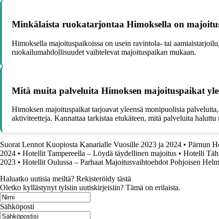
Minkälaista ruokatarjontaa Himoksella on majoitu
Himoksella majoituspaikoissa on usein ravintola- tai aamiaistarjoilu,
ruokailumahdollisuudet vaihtelevat majoituspaikan mukaan.
Mitä muita palveluita Himoksen majoituspaikat yle
Himoksen majoituspaikat tarjoavat yleensä monipuolisia palveluita,
aktiviteetteja. Kannattaa tarkistaa etukäteen, mitä palveluita haluttu
Suorat Lennot Kuopiosta Kanarialle Vuosille 2023 ja 2024
•
Pärnun Ho
2024
•
Hotellit Tampereella – Löydä täydellinen majoitus
•
Hotelli Täh
2023
•
Hotellit Oulussa – Parhaat Majoitusvaihtoehdot Pohjoisen Hel
Haluatko uutisia meiltä? Rekisteröidy tästä
Oletko kyllästynyt tylsiin uutiskirjeisiin? Tämä on erilaista.
Sähköposti