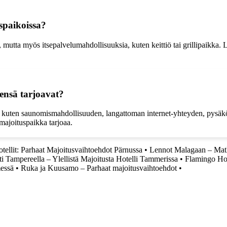
spaikoissa?
 mutta myös itsepalvelumahdollisuuksia, kuten keittiö tai grillipaikka. L
ensä tarjoavat?
 kuten saunomismahdollisuuden, langattoman internet-yhteyden, pysäköin
 majoituspaikka tarjoaa.
tellit: Parhaat Majoitusvaihtoehdot Pärnussa
•
Lennot Malagaan – Matk
ti Tampereella – Ylellistä Majoitusta Hotelli Tammerissa
•
Flamingo Hot
messä
•
Ruka ja Kuusamo – Parhaat majoitusvaihtoehdot
•