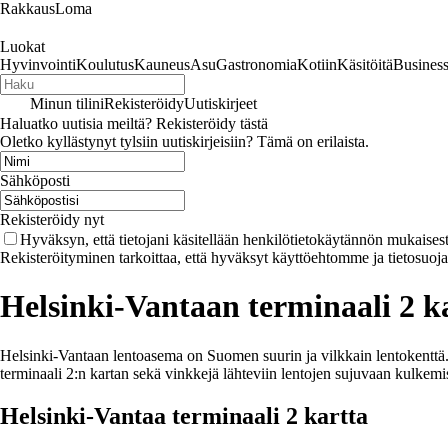
RakkausLoma
Luokat
Hyvinvointi
Koulutus
Kauneus
Asu
Gastronomia
Kotiin
Käsitöitä
Busines
Minun tilini
Rekisteröidy
Uutiskirjeet
Haluatko uutisia meiltä? Rekisteröidy tästä
Oletko kyllästynyt tylsiin uutiskirjeisiin? Tämä on erilaista.
Sähköposti
Rekisteröidy nyt
Hyväksyn, että tietojani käsitellään henkilötietokäytännön mukaisest
Rekisteröityminen tarkoittaa, että hyväksyt käyttöehtomme ja tietosuoj
Helsinki-Vantaan terminaali 2 ka
Helsinki-Vantaan lentoasema on Suomen suurin ja vilkkain lentokenttä. 
terminaali 2:n kartan sekä vinkkejä lähteviin lentojen sujuvaan kulkemi
Helsinki-Vantaa terminaali 2 kartta