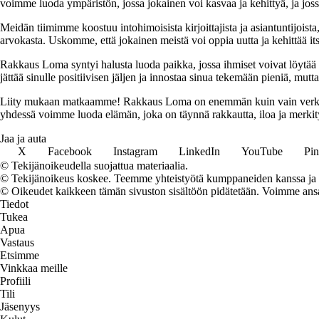
voimme luoda ympäristön, jossa jokainen voi kasvaa ja kehittyä, ja jos
Meidän tiimimme koostuu intohimoisista kirjoittajista ja asiantuntijoist
arvokasta. Uskomme, että jokainen meistä voi oppia uutta ja kehittää its
Rakkaus Loma syntyi halusta luoda paikka, jossa ihmiset voivat löytää 
jättää sinulle positiivisen jäljen ja innostaa sinua tekemään pieniä, mut
Liity mukaan matkaamme! Rakkaus Loma on enemmän kuin vain verkkosivu
yhdessä voimme luoda elämän, joka on täynnä rakkautta, iloa ja merkity
Jaa ja auta
X
Facebook
Instagram
LinkedIn
YouTube
Pin
© Tekijänoikeudella suojattua materiaalia.
© Tekijänoikeus koskee. Teemme yhteistyötä kumppaneiden kanssa ja voi
© Oikeudet kaikkeen tämän sivuston sisältöön pidätetään. Voimme ansait
Tiedot
Tukea
Apua
Vastaus
Etsimme
Vinkkaa meille
Profiili
Tili
Jäsenyys