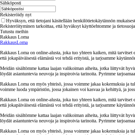
Sähköposti
Rekisteröidy nyt
Hyväksyn, että tietojani käsitellään henkilötietokäytännön mukaisest
Rekisteröityminen tarkoittaa, että hyväksyt käyttöehtomme ja tietosuoj
Tutustu meihin
Rakkaus Loma
RakkausLoma
Rakkaus Loma on online-alusta, joka tuo yhteen kaiken, mitä tarvitse
että jokapäiväisestä elämästä voi tehdä erityistä, ja tarjoamme käytännön
Meidän sisältömme kattaa laajan valikoiman aiheita, jotka liittyvät hyvi
löydät asiantuntevia neuvoja ja inspiroivia tarinoita. Pyrimme tarjoamaan
Rakkaus Loma on myös yhteisö, jossa voimme jakaa kokemuksia ja tuk
voimme luoda ympäristön, jossa jokainen voi kasvaa ja kehittyä, ja jos
Rakkaus Loma on online-alusta, joka tuo yhteen kaiken, mitä tarvitse
että jokapäiväisestä elämästä voi tehdä erityistä, ja tarjoamme käytännön
Meidän sisältömme kattaa laajan valikoiman aiheita, jotka liittyvät hyvi
löydät asiantuntevia neuvoja ja inspiroivia tarinoita. Pyrimme tarjoamaan
Rakkaus Loma on myös yhteisö, jossa voimme jakaa kokemuksia ja tuk