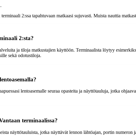
.
terminaali 2:ssa tapahtuvaan matkaasi sujuvasti. Muista nauttia matkast
minaali 2:sta?
eluita ja tiloja matkustajien käyttöön. Terminaalista löytyy esimerkiksi
ille sekä odotustiloja.
lentoasemalla?
apuessasi lentoasemalle seuraa opasteita ja näyttötauluja, jotka ohjaa
i-Vantaan terminaalissa?
sta näyttötauluista, jotka näyttävät lennon lähtöajan, portin numeron ja 