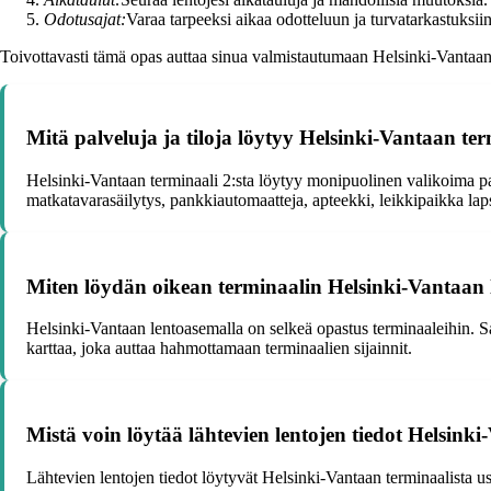
Odotusajat:
Varaa tarpeeksi aikaa odotteluun ja turvatarkastuksiin
Toivottavasti tämä opas auttaa sinua valmistautumaan Helsinki-Vantaan 
Mitä palveluja ja tiloja löytyy Helsinki-Vantaan ter
Helsinki-Vantaan terminaali 2:sta löytyy monipuolinen valikoima palv
matkatavarasäilytys, pankkiautomaatteja, apteekki, leikkipaikka laps
Miten löydän oikean terminaalin Helsinki-Vantaan 
Helsinki-Vantaan lentoasemalla on selkeä opastus terminaaleihin. Sa
karttaa, joka auttaa hahmottamaan terminaalien sijainnit.
Mistä voin löytää lähtevien lentojen tiedot Helsink
Lähtevien lentojen tiedot löytyvät Helsinki-Vantaan terminaalista usei