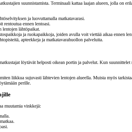
atkustajien suunnistamista. Terminaali kattaa laajan alueen, jolla on erila
ähtöselvityksen ja luovuttamalla matkatavarasi.
oit rentoutua ennen lentoasi.
en lentojen lähtöpaikat.
tospaikkoja ja ruokapaikkoja, joiden avulla voit viettää aikaa ennen len
topisteitä, apteekkeja ja matkatavarahuollon palveluita.
a matkustajat löytävät helposti oikean portin ja palvelut. Kun suunnittele
miten liikkua sujuvasti lähtevien lentojen alueella. Muista myös tarkistaa
öytämään perille.
jille
taa muutamia vinkkejä:
malla.
 matkaa.
oasi.