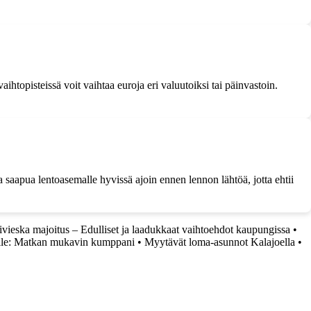
ihtopisteissä voit vaihtaa euroja eri valuutoiksi tai päinvastoin.
 saapua lentoasemalle hyvissä ajoin ennen lennon lähtöä, jotta ehtii
ivieska majoitus – Edulliset ja laadukkaat vaihtoehdot kaupungissa
•
lle: Matkan mukavin kumppani
•
Myytävät loma-asunnot Kalajoella
•