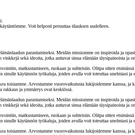
i.
akäytäntömme. Voit helposti peruuttaa tilauksen uudelleen.
t elämänlaadun parantamiseksi. Meidän missiomme on inspiroida ja opas
 vinkkejä sekä ideoita, jotka auttavat sinua elämään täysipainoista ja on
nvointiin, matkustamiseen, ruokaan ja suhteisiin. Olitpa sitten etsimässä
 sinulle käytännön työkaluja, joiden avulla voit toteuttaa unelmiasi ja e
ea toisiamme. Arvostamme vuorovaikutusta lukijoidemme kanssa, ja ka
sa rakkaus ja ymmärrys ovat keskiössä.
t elämänlaadun parantamiseksi. Meidän missiomme on inspiroida ja opas
 vinkkejä sekä ideoita, jotka auttavat sinua elämään täysipainoista ja on
nvointiin, matkustamiseen, ruokaan ja suhteisiin. Olitpa sitten etsimässä
 sinulle käytännön työkaluja, joiden avulla voit toteuttaa unelmiasi ja e
ea toisiamme. Arvostamme vuorovaikutusta lukijoidemme kanssa, ja ka