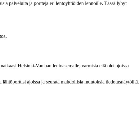
isia palveluita ja portteja eri lentoyhtiöiden lennoille. Tässä lyhyt
toa.
t matkaasi Helsinki-Vantaan lentoasemalle, varmista että olet ajoissa
 lähtöporttisi ajoissa ja seurata mahdollisia muutoksia tiedotusnäytöiltä.