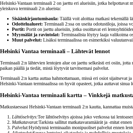
Helsinki-Vantaan terminaali 2 on jaettu eri alueisiin, jotka helpottavat m
yleiskuva terminaali 2:n alueista:
Sisäänkirjautumisaula:
Täällä voit aloittaa matkasi tekemällä l
Odottelualueet:
Terminaali 2:ssa on useita odotustiloja, joissa v
Portit:
Portit on jaettu alueisiin, jotka osoittavat eri lentoyhtiöid
Myymälät ja ravintolat:
Terminaalista löytyy laaja valikoima os
Muut palvelut:
Lisäksi terminaalissa on esimerkiksi valuutanvaih
Helsinki Vantaa terminaali – Lähtevät lennot
Terminaali 2:n lähtevien lentojen alue on jaettu selkeästi eri osiin, jott
paikan päällä ja tiedät, mistä löytyvät tarvitsemasi palvelut.
Terminaali 2:n kartta auttaa hahmottamaan, missä eri osiot sijaitsevat ja 
Helsinki-Vantaan terminaalissa on hyvät opasteet, jotka auttavat sinua l
Helsinki-Vantaa terminaali kartta – Vinkkejä matkusta
Matkustaessasi Helsinki-Vantaan terminaali 2:n kautta, kannattaa muis
Lähtöselvitys:
Tee lähtöselvitys ajoissa joko verkossa tai lentoase
Matkatavarat:
Tarkista sallitut matkatavaramäärät ja -mitat ennen
Palvelut:
Hyödynnä terminaalin monipuoliset palvelut ennen lent
Aikataulut:
Seuraa lentojesi aikatauluja ja mahdollisia muutoksia.