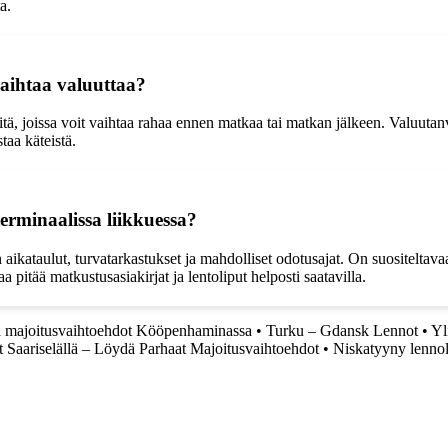
a.
aihtaa valuuttaa?
ä, joissa voit vaihtaa rahaa ennen matkaa tai matkan jälkeen. Valuutanva
taa käteistä.
rminaalissa liikkuessa?
ikataulut, turvatarkastukset ja mahdolliset odotusajat. On suositeltavaa
a pitää matkustusasiakirjat ja lentoliput helposti saatavilla.
 ja majoitusvaihtoehdot Kööpenhaminassa
•
Turku – Gdansk Lennot
•
Yl
it Saariselällä – Löydä Parhaat Majoitusvaihtoehdot
•
Niskatyyny lenno