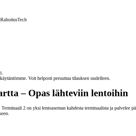
s
Rahoitus
Tech
i.
akäytäntömme. Voit helposti peruuttaa tilauksen uudelleen.
rtta – Opas lähteviin lentoihin
Terminaali 2 on yksi lentoaseman kahdesta terminaalista ja palvelee pä
seen.