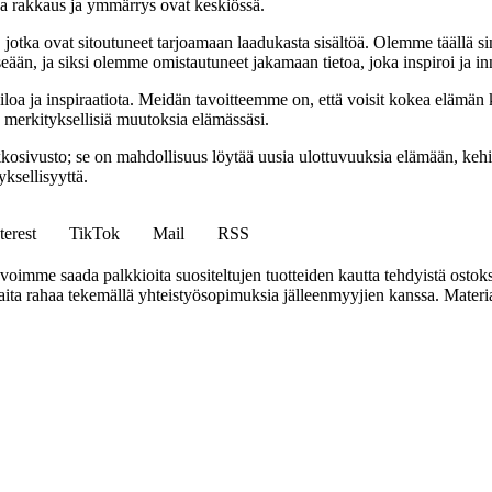
sa rakkaus ja ymmärrys ovat keskiössä.
a, jotka ovat sitoutuneet tarjoamaan laadukasta sisältöä. Olemme täällä s
eään, ja siksi olemme omistautuneet jakamaan tietoa, joka inspiroi ja in
iloa ja inspiraatiota. Meidän tavoitteemme on, että voisit kokea elämä
ta merkityksellisiä muutoksia elämässäsi.
sto; se on mahdollisuus löytää uusia ulottuvuuksia elämään, kehittää
ksellisyyttä.
terest
TikTok
Mail
RSS
mme saada palkkioita suositeltujen tuotteiden kautta tehdyistä ostoks
a rahaa tekemällä yhteistyösopimuksia jälleenmyyjien kanssa. Materiaal