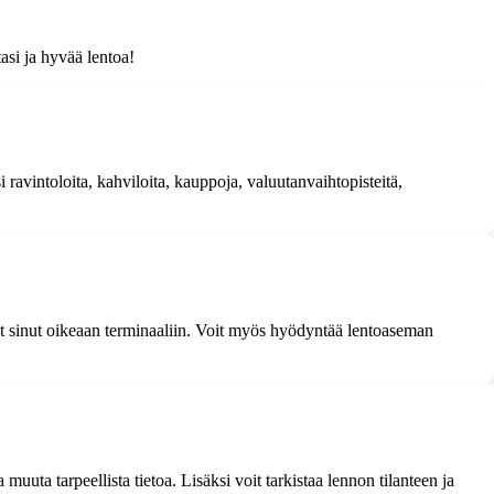
asi ja hyvää lentoa!
 ravintoloita, kahviloita, kauppoja, valuutanvaihtopisteitä,
vat sinut oikeaan terminaaliin. Voit myös hyödyntää lentoaseman
muuta tarpeellista tietoa. Lisäksi voit tarkistaa lennon tilanteen ja