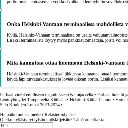
portin myös lentoaseman verkkosivuilta tai lentoyhtiön sovelluksest
Onko Helsinki-Vantaan terminaalissa mahdollista v
Kyllä, Helsinki-Vantaan terminaalissa on useita valuutanvaihtopisteit
Lisäksi terminaalista löytyy myös pankkiautomaatteja, joista voi nos
Mitä kannattaa ottaa huomioon Helsinki-Vantaan te
Helsinki-Vantaan terminaalissa liikkuessa kannattaa ottaa huomioon a
käydä läpi turvatarkastukset ja löytää oikean portin. Lisäksi kannatta
Parhaat vinkit edulliseen majoitukseen Kemijärvellä
•
Parhaat hotellit
Lentoyhteydet Tampereelta Kittilään
•
Helsinki-Kittilä Lennot
•
Hotell
Salo Koulujen Lomat 2023-2024
•
Haluatko uutisia meiltä? Rekisteröidy tästä
Oletko kyllästynyt tylsiin uutiskirjeisiin? Tämä on erilaista.