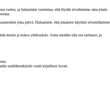
inua varten, ja haluamme varmistaa, että löydät sivuiltamme aina jotain
nostaa.
n kauneuden joka päivä. Haluamme, että jokainen käyntisi sivustollamme
 itseäsi ja kokea yhdessäolo. Anna meidän olla osa tarinaasi, ja
ista.
in uudelleenkäyttö vaatii kirjallisen luvan.