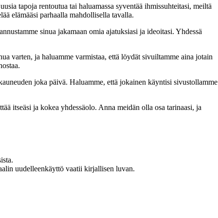
 uusia tapoja rentoutua tai haluamassa syventää ihmissuhteitasi, meiltä
lää elämääsi parhaalla mahdollisella tavalla.
nnustamme sinua jakamaan omia ajatuksiasi ja ideoitasi. Yhdessä
inua varten, ja haluamme varmistaa, että löydät sivuiltamme aina jotain
nostaa.
n kauneuden joka päivä. Haluamme, että jokainen käyntisi sivustollamme
 itseäsi ja kokea yhdessäolo. Anna meidän olla osa tarinaasi, ja
ista.
in uudelleenkäyttö vaatii kirjallisen luvan.