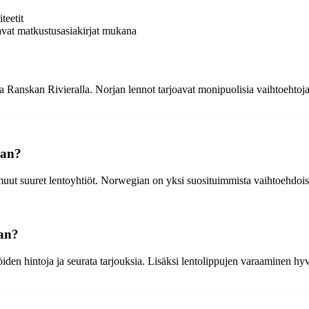
teetit
ttavat matkustusasiakirjat mukana
ta Ranskan Rivieralla. Norjan lennot tarjoavat monipuolisia vaihtoeht
aan?
ut suuret lentoyhtiöt. Norwegian on yksi suosituimmista vaihtoehdois
aan?
iöiden hintoja ja seurata tarjouksia. Lisäksi lentolippujen varaaminen hy