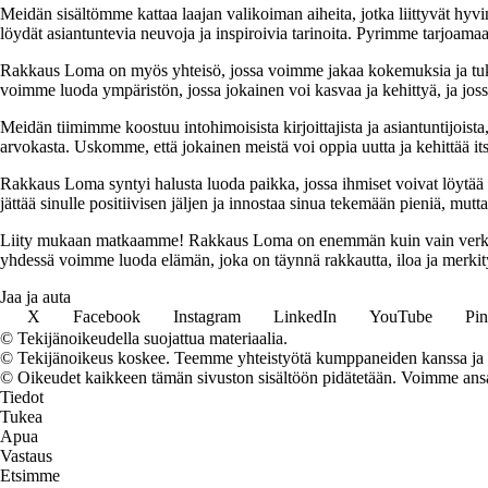
Meidän sisältömme kattaa laajan valikoiman aiheita, jotka liittyvät hyvi
löydät asiantuntevia neuvoja ja inspiroivia tarinoita. Pyrimme tarjoamaan
Rakkaus Loma on myös yhteisö, jossa voimme jakaa kokemuksia ja tuk
voimme luoda ympäristön, jossa jokainen voi kasvaa ja kehittyä, ja jos
Meidän tiimimme koostuu intohimoisista kirjoittajista ja asiantuntijoist
arvokasta. Uskomme, että jokainen meistä voi oppia uutta ja kehittää its
Rakkaus Loma syntyi halusta luoda paikka, jossa ihmiset voivat löytää 
jättää sinulle positiivisen jäljen ja innostaa sinua tekemään pieniä, mut
Liity mukaan matkaamme! Rakkaus Loma on enemmän kuin vain verkkosivu
yhdessä voimme luoda elämän, joka on täynnä rakkautta, iloa ja merkity
Jaa ja auta
X
Facebook
Instagram
LinkedIn
YouTube
Pin
© Tekijänoikeudella suojattua materiaalia.
© Tekijänoikeus koskee. Teemme yhteistyötä kumppaneiden kanssa ja voi
© Oikeudet kaikkeen tämän sivuston sisältöön pidätetään. Voimme ansait
Tiedot
Tukea
Apua
Vastaus
Etsimme