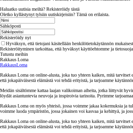
Haluatko uutisia meiltä? Rekisteröidy tästä
Oletko kyllästynyt tylsiin uutiskirjeisiin? Tämä on erilaista.
Sähköposti
Rekisteröidy nyt
Hyväksyn, että tietojani käsitellään henkilötietokäytännön mukaisest
Rekisteröityminen tarkoittaa, että hyväksyt käyttöehtomme ja tietosuoj
Tutustu meihin
Rakkaus Loma
RakkausLoma
Rakkaus Loma on online-alusta, joka tuo yhteen kaiken, mitä tarvitse
että jokapäiväisestä elämästä voi tehdä erityistä, ja tarjoamme käytännön
Meidän sisältömme kattaa laajan valikoiman aiheita, jotka liittyvät hyvi
löydät asiantuntevia neuvoja ja inspiroivia tarinoita. Pyrimme tarjoamaan
Rakkaus Loma on myös yhteisö, jossa voimme jakaa kokemuksia ja tuk
voimme luoda ympäristön, jossa jokainen voi kasvaa ja kehittyä, ja jos
Rakkaus Loma on online-alusta, joka tuo yhteen kaiken, mitä tarvitse
että jokapäiväisestä elämästä voi tehdä erityistä, ja tarjoamme käytännön