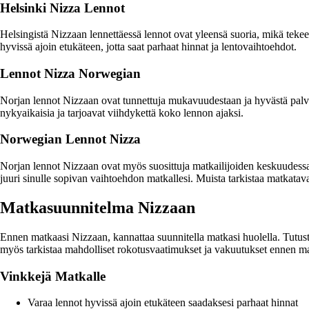
Helsinki Nizza Lennot
Helsingistä Nizzaan lennettäessä lennot ovat yleensä suoria, mikä tekee
hyvissä ajoin etukäteen, jotta saat parhaat hinnat ja lentovaihtoehdot.
Lennot Nizza Norwegian
Norjan lennot Nizzaan ovat tunnettuja mukavuudestaan ja hyvästä palvel
nykyaikaisia ja tarjoavat viihdykettä koko lennon ajaksi.
Norwegian Lennot Nizza
Norjan lennot Nizzaan ovat myös suosittuja matkailijoiden keskuudessa, s
juuri sinulle sopivan vaihtoehdon matkallesi. Muista tarkistaa matkatav
Matkasuunnitelma Nizzaan
Ennen matkaasi Nizzaan, kannattaa suunnitella matkasi huolella. Tutustu
myös tarkistaa mahdolliset rokotusvaatimukset ja vakuutukset ennen ma
Vinkkejä Matkalle
Varaa lennot hyvissä ajoin etukäteen saadaksesi parhaat hinnat