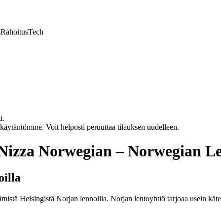
s
Rahoitus
Tech
i.
akäytäntömme. Voit helposti peruuttaa tilauksen uudelleen.
 Nizza Norwegian – Norwegian L
illa
istä Helsingistä Norjan lennoilla. Norjan lentoyhtiö tarjoaa usein käte