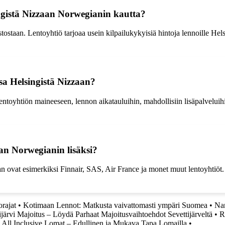
ngistä Nizzaan Norwegianin kautta?
ostostaan. Lentoyhtiö tarjoaa usein kilpailukykyisiä hintoja lennoille H
a Helsingistä Nizzaan?
oyhtiön maineeseen, lennon aikatauluihin, mahdollisiin lisäpalveluihin 
aan Norwegianin lisäksi?
 ovat esimerkiksi Finnair, SAS, Air France ja monet muut lentoyhtiöt. Ka
orajat
•
Kotimaan Lennot: Matkusta vaivattomasti ympäri Suomea
•
Nar
ijärvi Majoitus – Löydä Parhaat Majoitusvaihtoehdot Sevettijärveltä
•
R
•
All Inclusive Lomat – Edullinen ja Mukava Tapa Lomailla
•