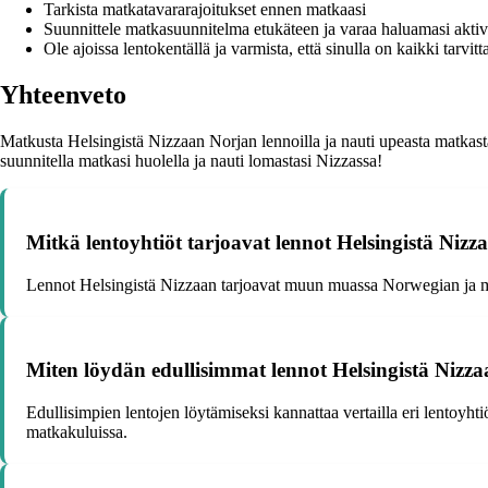
Tarkista matkatavararajoitukset ennen matkaasi
Suunnittele matkasuunnitelma etukäteen ja varaa haluamasi aktivi
Ole ajoissa lentokentällä ja varmista, että sinulla on kaikki tarvi
Yhteenveto
Matkusta Helsingistä Nizzaan Norjan lennoilla ja nauti upeasta matkas
suunnitella matkasi huolella ja nauti lomastasi Nizzassa!
Mitkä lentoyhtiöt tarjoavat lennot Helsingistä Nizz
Lennot Helsingistä Nizzaan tarjoavat muun muassa Norwegian ja mu
Miten löydän edullisimmat lennot Helsingistä Nizz
Edullisimpien lentojen löytämiseksi kannattaa vertailla eri lentoyht
matkakuluissa.