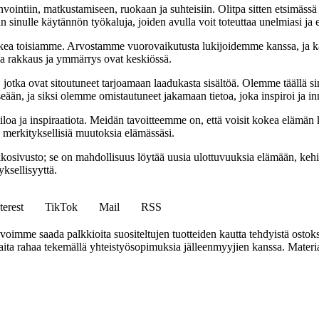
nvointiin, matkustamiseen, ruokaan ja suhteisiin. Olitpa sitten etsimässä
 sinulle käytännön työkaluja, joiden avulla voit toteuttaa unelmiasi ja e
ea toisiamme. Arvostamme vuorovaikutusta lukijoidemme kanssa, ja ka
sa rakkaus ja ymmärrys ovat keskiössä.
a, jotka ovat sitoutuneet tarjoamaan laadukasta sisältöä. Olemme täällä s
eään, ja siksi olemme omistautuneet jakamaan tietoa, joka inspiroi ja in
iloa ja inspiraatiota. Meidän tavoitteemme on, että voisit kokea elämä
ta merkityksellisiä muutoksia elämässäsi.
sto; se on mahdollisuus löytää uusia ulottuvuuksia elämään, kehittää
ksellisyyttä.
terest
TikTok
Mail
RSS
mme saada palkkioita suositeltujen tuotteiden kautta tehdyistä ostoks
a rahaa tekemällä yhteistyösopimuksia jälleenmyyjien kanssa. Materiaal