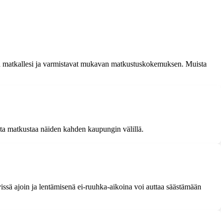
oja matkallesi ja varmistavat mukavan matkustuskokemuksen. Muista
ta matkustaa näiden kahden kaupungin välillä.
vissä ajoin ja lentämisenä ei-ruuhka-aikoina voi auttaa säästämään