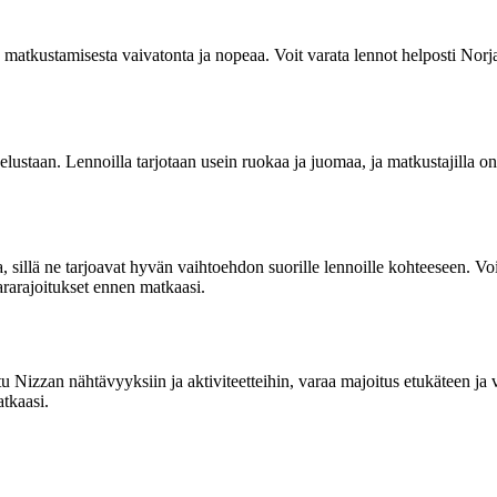
 matkustamisesta vaivatonta ja nopeaa. Voit varata lennot helposti Norj
ustaan. Lennoilla tarjotaan usein ruokaa ja juomaa, ja matkustajilla o
illä ne tarjoavat hyvän vaihtoehdon suorille lennoille kohteeseen. Voit v
ararajoitukset ennen matkaasi.
 Nizzan nähtävyyksiin ja aktiviteetteihin, varaa majoitus etukäteen ja v
tkaasi.