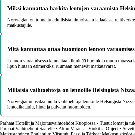
Miksi kannattaa harkita lentojen varaamista Helsi
Norwegian on tunnettu edullisista hinnoistaan ja laajasta reittiverk
matkustajille.
Mitä kannattaa ottaa huomioon lennon varaamisess
Lennon varaamisessa kannattaa kiinnittää huomiota muun muassa lent
lipun hintaan esimerkiksi ruumaan menevät matkatavarat.
Millaisia vaihtoehtoja on lennoille Helsingistä Nizz
Norwegianin lisäksi muita vaihtoehtoja lennoille Helsingistä Nizzaan
lentoaikataulu, hinta ja palvelut huomioiden.
Parhaat Hotellit ja Majoitusvaihtoehdot Kuopiossa
•
Tuetut lomat ja tul
Parhaat Vaihtoehdot Saarelle
•
Akun Varaus – Vinkit ja Ohjeet
•
Sevett
Matkustaminen Englantiin: Viisumit, Passi ja Tärkeät Matkustustiedot