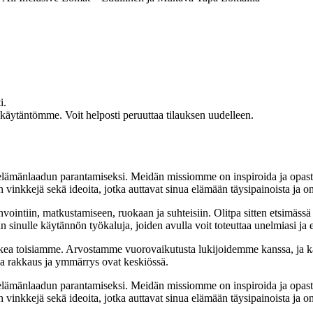
i.
akäytäntömme. Voit helposti peruuttaa tilauksen uudelleen.
t elämänlaadun parantamiseksi. Meidän missiomme on inspiroida ja opas
 vinkkejä sekä ideoita, jotka auttavat sinua elämään täysipainoista ja on
nvointiin, matkustamiseen, ruokaan ja suhteisiin. Olitpa sitten etsimässä
 sinulle käytännön työkaluja, joiden avulla voit toteuttaa unelmiasi ja e
ea toisiamme. Arvostamme vuorovaikutusta lukijoidemme kanssa, ja ka
sa rakkaus ja ymmärrys ovat keskiössä.
t elämänlaadun parantamiseksi. Meidän missiomme on inspiroida ja opas
 vinkkejä sekä ideoita, jotka auttavat sinua elämään täysipainoista ja on