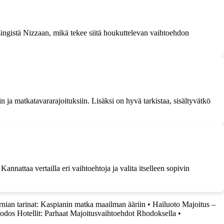
elsingistä Nizzaan, mikä tekee siitä houkuttelevan vaihtoehdon
ja matkatavararajoituksiin. Lisäksi on hyvä tarkistaa, sisältyvätkö
nnattaa vertailla eri vaihtoehtoja ja valita itselleen sopivin
nian tarinat: Kaspianin matka maailman ääriin
•
Hailuoto Majoitus –
odos Hotellit: Parhaat Majoitusvaihtoehdot Rhodoksella
•