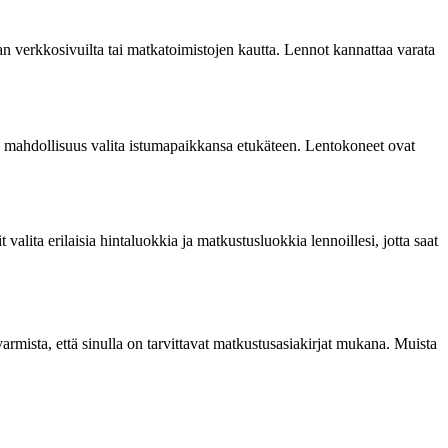
an verkkosivuilta tai matkatoimistojen kautta. Lennot kannattaa varata
n mahdollisuus valita istumapaikkansa etukäteen. Lentokoneet ovat
alita erilaisia hintaluokkia ja matkustusluokkia lennoillesi, jotta saat
armista, että sinulla on tarvittavat matkustusasiakirjat mukana. Muista