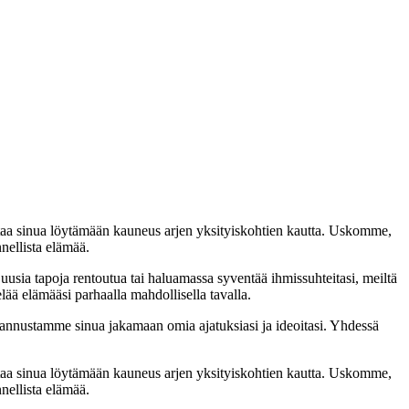
taa sinua löytämään kauneus arjen yksityiskohtien kautta. Uskomme,
nellista elämää.
 uusia tapoja rentoutua tai haluamassa syventää ihmissuhteitasi, meiltä
lää elämääsi parhaalla mahdollisella tavalla.
nnustamme sinua jakamaan omia ajatuksiasi ja ideoitasi. Yhdessä
taa sinua löytämään kauneus arjen yksityiskohtien kautta. Uskomme,
nellista elämää.