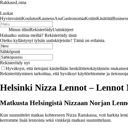
RakkausLoma
Luokat
Hyvinvointi
Koulutus
Kauneus
Asu
Gastronomia
Kotiin
Käsitöitä
Busines
Minun tilini
Rekisteröidy
Uutiskirjeet
Haluatko uutisia meiltä? Rekisteröidy tästä
Oletko kyllästynyt tylsiin uutiskirjeisiin? Tämä on erilaista.
Sähköposti
Rekisteröidy nyt
Hyväksyn, että tietojani käsitellään henkilötietokäytännön mukaisest
Rekisteröityminen tarkoittaa, että hyväksyt käyttöehtomme ja tietosuoj
Helsinki Nizza Lennot – Lennot
Matkusta Helsingistä Nizzaan Norjan Lenno
Kun suunnittelet matkaa kohteeseen Nizza Ranskassa, voit harkita lentäm
kerromme lisää lennoista sekä vinkkejä matkasi suunnitteluun.