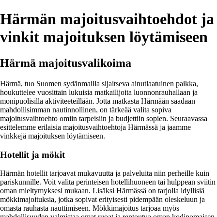
Härmän majoitusvaihtoehdot ja
vinkit majoituksen löytämiseen
Härmä majoitusvalikoima
Härmä, tuo Suomen sydänmailla sijaitseva ainutlaatuinen paikka,
houkuttelee vuosittain lukuisia matkailijoita luonnonrauhallaan ja
monipuolisilla aktiviteeteillään. Jotta matkasta Härmään saadaan
mahdollisimman nautinnollinen, on tärkeää valita sopiva
majoitusvaihtoehto omiin tarpeisiin ja budjettiin sopien. Seuraavassa
esittelemme erilaisia majoitusvaihtoehtoja Härmässä ja jaamme
vinkkejä majoituksen löytämiseen.
Hotellit ja mökit
Härmän hotellit tarjoavat mukavuutta ja palveluita niin perheille kuin
pariskunnille. Voit valita perinteisen hotellihuoneen tai hulppean sviitin
oman mieltymyksesi mukaan. Lisäksi Härmässä on tarjolla idyllisiä
mökkimajoituksia, jotka sopivat erityisesti pidempään oleskeluun ja
omasta rauhasta nauttimiseen. Mökkimajoitus tarjoaa myös
mahdollisuuden valmistaa omat ruoat ja rentoutua oman kodinomaisen