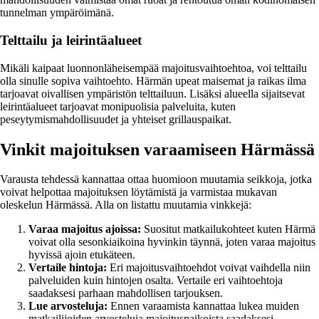
tunnelman ympäröimänä.
Telttailu ja leirintäalueet
Mikäli kaipaat luonnonläheisempää majoitusvaihtoehtoa, voi telttailu
olla sinulle sopiva vaihtoehto. Härmän upeat maisemat ja raikas ilma
tarjoavat oivallisen ympäristön telttailuun. Lisäksi alueella sijaitsevat
leirintäalueet tarjoavat monipuolisia palveluita, kuten
peseytymismahdollisuudet ja yhteiset grillauspaikat.
Vinkit majoituksen varaamiseen Härmässä
Varausta tehdessä kannattaa ottaa huomioon muutamia seikkoja, jotka
voivat helpottaa majoituksen löytämistä ja varmistaa mukavan
oleskelun Härmässä. Alla on listattu muutamia vinkkejä:
Varaa majoitus ajoissa:
Suositut matkailukohteet kuten Härmä
voivat olla sesonkiaikoina hyvinkin täynnä, joten varaa majoitus
hyvissä ajoin etukäteen.
Vertaile hintoja:
Eri majoitusvaihtoehdot voivat vaihdella niin
palveluiden kuin hintojen osalta. Vertaile eri vaihtoehtoja
saadaksesi parhaan mahdollisen tarjouksen.
Lue arvosteluja:
Ennen varaamista kannattaa lukea muiden
matkailijoiden arvosteluja majoituspaikoista saadaksesi