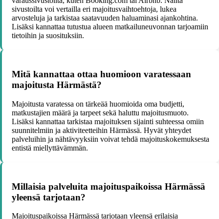
varaussivustoilta, kuten Booking.com tai Airbnb. Näiltä
sivustoilta voi vertailla eri majoitusvaihtoehtoja, lukea
arvosteluja ja tarkistaa saatavuuden haluaminasi ajankohtina.
Lisäksi kannattaa tutustua alueen matkailuneuvonnan tarjoamiin
tietoihin ja suosituksiin.
Mitä kannattaa ottaa huomioon varatessaan
majoitusta Härmästä?
Majoitusta varatessa on tärkeää huomioida oma budjetti,
matkustajien määrä ja tarpeet sekä haluttu majoitusmuoto.
Lisäksi kannattaa tarkistaa majoituksen sijainti suhteessa omiin
suunnitelmiin ja aktiviteetteihin Härmässä. Hyvät yhteydet
palveluihin ja nähtävyyksiin voivat tehdä majoituskokemuksesta
entistä miellyttävämmän.
Millaisia palveluita majoituspaikoissa Härmässä
yleensä tarjotaan?
Majoituspaikoissa Härmässä tarjotaan yleensä erilaisia