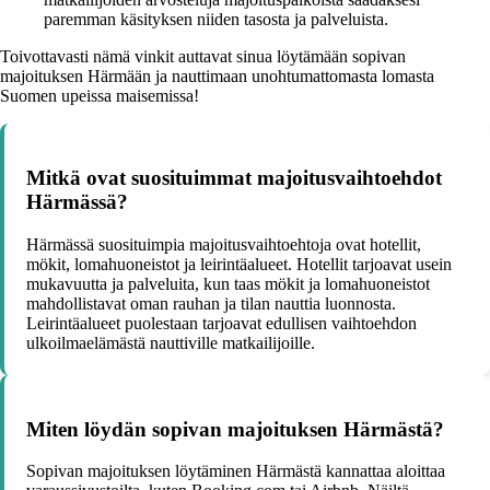
paremman käsityksen niiden tasosta ja palveluista.
Toivottavasti nämä vinkit auttavat sinua löytämään sopivan
majoituksen Härmään ja nauttimaan unohtumattomasta lomasta
Suomen upeissa maisemissa!
Mitkä ovat suosituimmat majoitusvaihtoehdot
Härmässä?
Härmässä suosituimpia majoitusvaihtoehtoja ovat hotellit,
mökit, lomahuoneistot ja leirintäalueet. Hotellit tarjoavat usein
mukavuutta ja palveluita, kun taas mökit ja lomahuoneistot
mahdollistavat oman rauhan ja tilan nauttia luonnosta.
Leirintäalueet puolestaan tarjoavat edullisen vaihtoehdon
ulkoilmaelämästä nauttiville matkailijoille.
Miten löydän sopivan majoituksen Härmästä?
Sopivan majoituksen löytäminen Härmästä kannattaa aloittaa