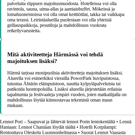
palveluita riippuen majoitusmuodosta. Hotelleissa voi olla
ravintola, sauna, uima-allas ja aamiaisbuffet. Mökeissä ja
lomahuoneistoissa voi olla omat keittiötilat, takka tai vaikkapa
oma terassi. Leirintäalueilla puolestaan voi olla yhteisiä
grillauspaikkoja, pesutiloja ja mahdollisuus vuokrata
retkeilyvarusteita.
Mitä aktiviteetteja Härmässä voi tehdä
majoituksen lisäksi?
Härmä tarjoaa monipuolisia aktiviteetteja majoituksen lisäksi.
Alueella voi esimerkiksi vierailla PowerPark huvipuistossa,
tutustua Ähtärin eläinpuistoon, nauttia kylpyläpalveluista tai
patikoida luontopoluilla. Lisäksi alueella järjestetään erilaisia
tapahtumia ja festivaaleja ympäri vuoden, joten matkailijalla on
mahdollisuus löytää kiinnostavaa tekemistä oman maun
mukaan.
Lennot Pori – Saapuvat ja lähtevät lennot Porin lentokentältä
•
Lennä
Haniaan: Lennot Chaniáan löydät täältä
•
Hotelli Korpilampi:
Rentouttava Oleskelu Luonnonhelmassa
•
Suorat Lennot Vaasasta