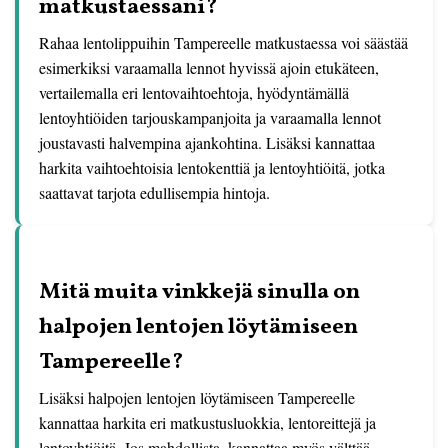
matkustaessani?
Rahaa lentolippuihin Tampereelle matkustaessa voi säästää
esimerkiksi varaamalla lennot hyvissä ajoin etukäteen,
vertailemalla eri lentovaihtoehtoja, hyödyntämällä
lentoyhtiöiden tarjouskampanjoita ja varaamalla lennot
joustavasti halvempina ajankohtina. Lisäksi kannattaa
harkita vaihtoehtoisia lentokenttiä ja lentoyhtiöitä, jotka
saattavat tarjota edullisempia hintoja.
Mitä muita vinkkejä sinulla on
halpojen lentojen löytämiseen
Tampereelle?
Lisäksi halpojen lentojen löytämiseen Tampereelle
kannattaa harkita eri matkustusluokkia, lentoreittejä ja
lentoyhtiöitä. Jos mahdollista, kannattaa myös välttää