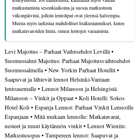
matkustamista sesonkiaikoina ja suosia matkustusta
viikonpäivinä, jolloin lentoliput ovat yleensä halvempia.
Muista myös tarkistaa mahdolliset lisäkustannukset, kuten
matkatavaroiden hinta, ennen lentojen varaamista.
Levi Majoitus – Parhaat Vaihtoehdot Levillä
•
Suomussalmi Majoitus: Parhaat Majoitusvaihtoehdot
Suomussalmella
•
New Yorkin Parhaat Hotellit
•
Saapuvat ja lähtevät lennot Helsinki-Vantaan
lentoasemalle
•
Lennot Milanoon ja Helsingistä
Milanoon – Vinkit ja Oppaat
•
Koli Hotelli: Sokos
Hotel Koli
•
Espanja Lennot: Parhaat Vinkit Lennoille
Espanjaan
•
Mitä mukaan lennolle: Matkatavarat,
nesteet ja muut käytännön vinkit
•
Lennot Wieniin:
Matkustusopas
•
Tampereen lennot: Saapuvat ja