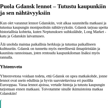
Puola Gdansk lennot – Tutustu kaupunkiin
ja sen nähtävyyksiin
Kun olet varannut lennot Gdanskiin, voit alkaa suunnitella matkaasi ja
tutustua kaupungin monipuolisiin nähtävyyksiin. Gdansk tarjoaa upeita
historiallisia kohteita, kuten Neptunuksen suihkulähde, Long Market -
katu ja Gdanskin laivamuseo.
Älä unohda maistaa paikallisia herkkuja ja tutustua paikalliseen
kulttuuriin. Gdansk on tunnettu myös merellisestä ilmapiiristään ja
kauniista rannoistaan, joten rentoudu kaupunkiloman lisäksi myös
rannalla.
Yhteenveto
Yhteenvetona voidaan todeta, että Gdansk on upea matkakohde, jonne
lennot ovat usein edullisia ja hyvin saavutettavissa eri puolilta
Eurooppaa. Varaa lennot ajoissa, vertaile hintoja ja tutustu kaupungin
tarjontaan ennen matkaasi. Toivotamme sinulle ikimuistoista matkaa
Gdanskiin!