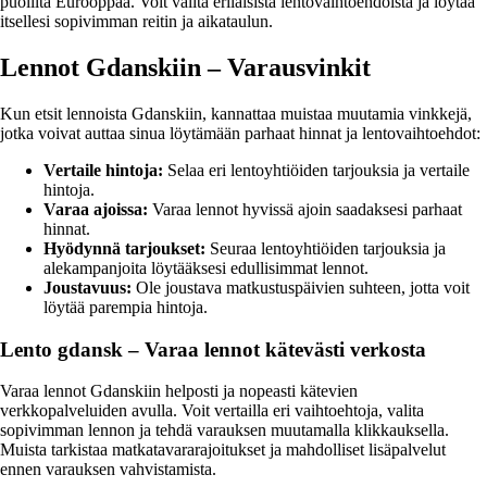
puolilta Eurooppaa. Voit valita erilaisista lentovaihtoehdoista ja löytää
itsellesi sopivimman reitin ja aikataulun.
Lennot Gdanskiin – Varausvinkit
Kun etsit lennoista Gdanskiin, kannattaa muistaa muutamia vinkkejä,
jotka voivat auttaa sinua löytämään parhaat hinnat ja lentovaihtoehdot:
Vertaile hintoja:
Selaa eri lentoyhtiöiden tarjouksia ja vertaile
hintoja.
Varaa ajoissa:
Varaa lennot hyvissä ajoin saadaksesi parhaat
hinnat.
Hyödynnä tarjoukset:
Seuraa lentoyhtiöiden tarjouksia ja
alekampanjoita löytääksesi edullisimmat lennot.
Joustavuus:
Ole joustava matkustuspäivien suhteen, jotta voit
löytää parempia hintoja.
Lento gdansk – Varaa lennot kätevästi verkosta
Varaa lennot Gdanskiin helposti ja nopeasti kätevien
verkkopalveluiden avulla. Voit vertailla eri vaihtoehtoja, valita
sopivimman lennon ja tehdä varauksen muutamalla klikkauksella.
Muista tarkistaa matkatavararajoitukset ja mahdolliset lisäpalvelut
ennen varauksen vahvistamista.