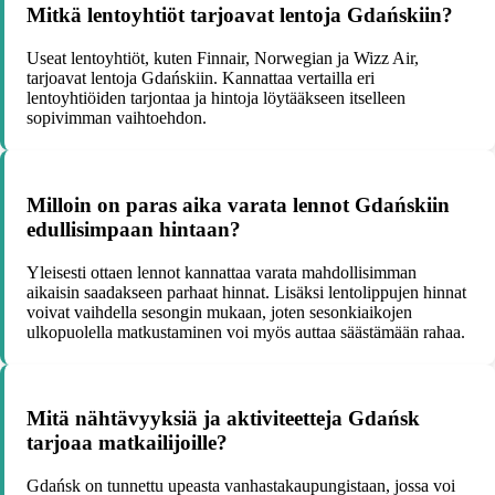
Mitkä lentoyhtiöt tarjoavat lentoja Gdańskiin?
Useat lentoyhtiöt, kuten Finnair, Norwegian ja Wizz Air,
tarjoavat lentoja Gdańskiin. Kannattaa vertailla eri
lentoyhtiöiden tarjontaa ja hintoja löytääkseen itselleen
sopivimman vaihtoehdon.
Milloin on paras aika varata lennot Gdańskiin
edullisimpaan hintaan?
Yleisesti ottaen lennot kannattaa varata mahdollisimman
aikaisin saadakseen parhaat hinnat. Lisäksi lentolippujen hinnat
voivat vaihdella sesongin mukaan, joten sesonkiaikojen
ulkopuolella matkustaminen voi myös auttaa säästämään rahaa.
Mitä nähtävyyksiä ja aktiviteetteja Gdańsk
tarjoaa matkailijoille?
Gdańsk on tunnettu upeasta vanhastakaupungistaan, jossa voi