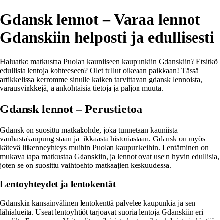
Gdansk lennot – Varaa lennot
Gdanskiin helposti ja edullisesti
Haluatko matkustaa Puolan kauniiseen kaupunkiin Gdanskiin? Etsitkö
edullisia lentoja kohteeseen? Olet tullut oikeaan paikkaan! Tässä
artikkelissa kerromme sinulle kaiken tarvittavan gdansk lennoista,
varausvinkkejä, ajankohtaisia tietoja ja paljon muuta.
Gdansk lennot – Perustietoa
Gdansk on suosittu matkakohde, joka tunnetaan kauniista
vanhastakaupungistaan ja rikkaasta historiastaan. Gdansk on myös
kätevä liikenneyhteys muihin Puolan kaupunkeihin. Lentäminen on
mukava tapa matkustaa Gdanskiin, ja lennot ovat usein hyvin edullisia,
joten se on suosittu vaihtoehto matkaajien keskuudessa.
Lentoyhteydet ja lentokentät
Gdanskin kansainvälinen lentokenttä palvelee kaupunkia ja sen
lähialueita. Useat lentoyhtiöt tarjoavat suoria lentoja Gdanskiin eri