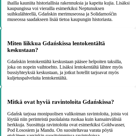
ihailla kauniita historiallisia rakennuksia ja kapeita kujia. Lisäksi
kaupungissa voi vierailla esimerkiksi Neptunuksen
suihkulähteellä, Gdańskin merimuseossa ja Solidarnośćin
museossa saadakseen lisää tietoa kaupungin historiasta.
Miten liikkua Gdańskissa lentokentältä
keskustaan?
Gdańskin lentokentältä keskustaan pääsee helpoiten taksilla,
joka on nopein vaihtoehto. Lisäksi lentokentältä lähtee myös
bussiyhteyksiä keskustaan, ja jotkut hotellit tarjoavat myös
kuljetuspalveluita lentokentältä.
Mitkä ovat hyviä ravintoloita Gdańskissa?
Gdańsk tarjoaa monipuolisen valikoiman ravintoloita, joista voi
löytää niin perinteistä puolalaista ruokaa kuin kansainvälisiä
herkkuja. Suosittuja ravintoloita ovat esimerkiksi Goldwasser,
Pod Łososiem ja Mandu. On suositeltavaa varata pöytä
etukäteen varsinkin suosituimmissa ravintoloissa.