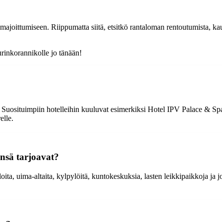
 majoittumiseen. Riippumatta siitä, etsitkö rantaloman rentoutumista, ka
urinkorannikolle jo tänään!
e. Suosituimpiin hotelleihin kuuluvat esimerkiksi Hotel IPV Palace & Sp
elle.
ensä tarjoavat?
loita, uima-altaita, kylpylöitä, kuntokeskuksia, lasten leikkipaikkoja ja