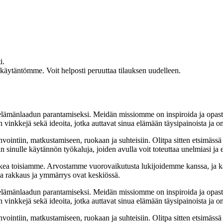
i.
akäytäntömme. Voit helposti peruuttaa tilauksen uudelleen.
t elämänlaadun parantamiseksi. Meidän missiomme on inspiroida ja opas
 vinkkejä sekä ideoita, jotka auttavat sinua elämään täysipainoista ja on
nvointiin, matkustamiseen, ruokaan ja suhteisiin. Olitpa sitten etsimässä
 sinulle käytännön työkaluja, joiden avulla voit toteuttaa unelmiasi ja e
ea toisiamme. Arvostamme vuorovaikutusta lukijoidemme kanssa, ja ka
sa rakkaus ja ymmärrys ovat keskiössä.
t elämänlaadun parantamiseksi. Meidän missiomme on inspiroida ja opas
 vinkkejä sekä ideoita, jotka auttavat sinua elämään täysipainoista ja on
nvointiin, matkustamiseen, ruokaan ja suhteisiin. Olitpa sitten etsimässä