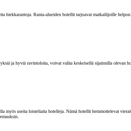
eita hiekkarantoja. Ranta-alueiden hotellit tarjoavat matkailijoille help
.
ksiä ja hyviä ravintoloita, voivat valita keskeisellä sijainnilla olevan h
la myös useita loisteliaita hotelleja. Nämä hotellit hemmottelevat vierait
siemauksin.