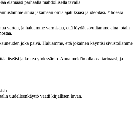
lää elämääsi parhaalla mahdollisella tavalla.
nnustamme sinua jakamaan omia ajatuksiasi ja ideoitasi. Yhdessä
inua varten, ja haluamme varmistaa, että löydät sivuiltamme aina jotain
nostaa.
n kauneuden joka päivä. Haluamme, että jokainen käyntisi sivustollamme
 itseäsi ja kokea yhdessäolo. Anna meidän olla osa tarinaasi, ja
ista.
in uudelleenkäyttö vaatii kirjallisen luvan.