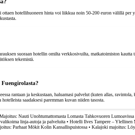
sa?
i ottaen hotellihuoneen hinta voi liikkua noin 50-200 euron välillä per
kustasta.
auksen suoraan hotellin omilta verkkosivuilta, matkatoimiston kautta ta
ätöksen tekemistä.
a Fuengirolasta?
teessa rantaan ja keskustaan, haluamasi palvelut (kuten allas, ravintola,
 hotelleista saadaksesi paremman kuvan niiden tasosta.
Majoitus: Nauti Unohtumattomasta Lomasta Tahkovuoren Lumoavissa
likoima linja-autoja ja palveluita
•
Hotelli Ilves Tampere – Ylelline
oitus: Parhaat Mökit Kolin Kansallispuistossa
•
Kalajoki majoitus: Löy