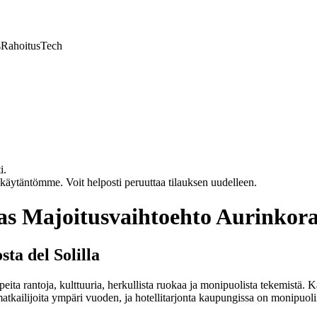
s
Rahoitus
Tech
i.
akäytäntömme. Voit helposti peruuttaa tilauksen uudelleen.
ras Majoitusvaihtoehto Aurinkor
a del Solilla
ita rantoja, kulttuuria, herkullista ruokaa ja monipuolista tekemistä. 
tkailijoita ympäri vuoden, ja hotellitarjonta kaupungissa on monipuoline