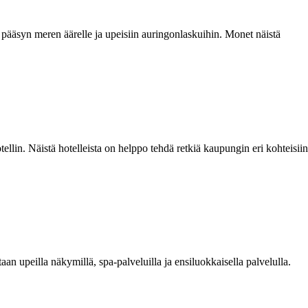
on pääsyn meren äärelle ja upeisiin auringonlaskuihin. Monet näistä
otellin. Näistä hotelleista on helppo tehdä retkiä kaupungin eri kohteisiin
aan upeilla näkymillä, spa-palveluilla ja ensiluokkaisella palvelulla.