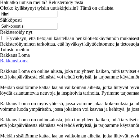
Haluatko uutisia meiltä? Rekisteröidy tästä
Oletko kyllästynyt tylsiin uutiskirjeisiin? Tämä on erilaista.
Sähköposti
Rekisteröidy nyt
Hyväksyn, että tietojani käsitellään henkilötietokäytännön mukaisest
Rekisteröityminen tarkoittaa, että hyväksyt käyttöehtomme ja tietosuoj
Tutustu meihin
Rakkaus Loma
RakkausLoma
Rakkaus Loma on online-alusta, joka tuo yhteen kaiken, mitä tarvitse
että jokapäiväisestä elämästä voi tehdä erityistä, ja tarjoamme käytännön
Meidän sisältömme kattaa laajan valikoiman aiheita, jotka liittyvät hyvi
löydät asiantuntevia neuvoja ja inspiroivia tarinoita. Pyrimme tarjoamaan
Rakkaus Loma on myös yhteisö, jossa voimme jakaa kokemuksia ja tuk
voimme luoda ympäristön, jossa jokainen voi kasvaa ja kehittyä, ja jos
Rakkaus Loma on online-alusta, joka tuo yhteen kaiken, mitä tarvitse
että jokapäiväisestä elämästä voi tehdä erityistä, ja tarjoamme käytännön
Meidän sisältömme kattaa laajan valikoiman aiheita, jotka liittyvät hyvi