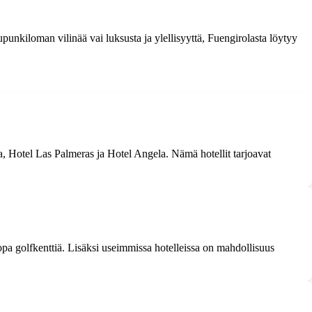
upunkiloman vilinää vai luksusta ja ylellisyyttä, Fuengirolasta löytyy
a, Hotel Las Palmeras ja Hotel Angela. Nämä hotellit tarjoavat
 jopa golfkenttiä. Lisäksi useimmissa hotelleissa on mahdollisuus