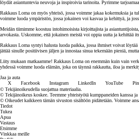
löydät asiantuntevia neuvoja ja inspiroivia tarinoita. Pyrimme tarjoamaan
Rakkaus Loma on myös yhteisö, jossa voimme jakaa kokemuksia ja tuk
voimme luoda ympäristön, jossa jokainen voi kasvaa ja kehittyä, ja jos
Meidän tiimimme koostuu intohimoisista kirjoittajista ja asiantuntijoist
arvokasta. Uskomme, että jokainen meistä voi oppia uutta ja kehittää its
Rakkaus Loma syntyi halusta luoda paikka, jossa ihmiset voivat löytää 
jättää sinulle positiivisen jäljen ja innostaa sinua tekemään pieniä, mut
Liity mukaan matkaamme! Rakkaus Loma on enemmän kuin vain verkkosivu
yhdessä voimme luoda elämän, joka on täynnä rakkautta, iloa ja merkity
Jaa ja auta
X
Facebook
Instagram
LinkedIn
YouTube
Pin
© Tekijänoikeudella suojattua materiaalia.
© Tekijänoikeus koskee. Teemme yhteistyötä kumppaneiden kanssa ja voi
© Oikeudet kaikkeen tämän sivuston sisältöön pidätetään. Voimme ansait
Tiedot
Tukea
Apua
Vastaus
Etsimme
Vinkkaa meille