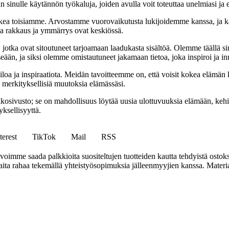
 sinulle käytännön työkaluja, joiden avulla voit toteuttaa unelmiasi ja e
ea toisiamme. Arvostamme vuorovaikutusta lukijoidemme kanssa, ja ka
sa rakkaus ja ymmärrys ovat keskiössä.
a, jotka ovat sitoutuneet tarjoamaan laadukasta sisältöä. Olemme täällä s
eään, ja siksi olemme omistautuneet jakamaan tietoa, joka inspiroi ja in
iloa ja inspiraatiota. Meidän tavoitteemme on, että voisit kokea elämä
ta merkityksellisiä muutoksia elämässäsi.
sto; se on mahdollisuus löytää uusia ulottuvuuksia elämään, kehittää
ksellisyyttä.
terest
TikTok
Mail
RSS
mme saada palkkioita suositeltujen tuotteiden kautta tehdyistä ostoks
a rahaa tekemällä yhteistyösopimuksia jälleenmyyjien kanssa. Materiaal