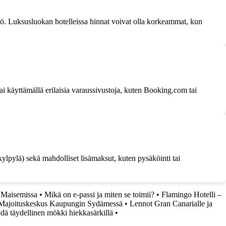
 yö. Luksusluokan hotelleissa hinnat voivat olla korkeammat, kun
i käyttämällä erilaisia varaussivustoja, kuten Booking.com tai
 kylpylä) sekä mahdolliset lisämaksut, kuten pysäköinti tai
 Maisemissa
•
Mikä on e-passi ja miten se toimii?
•
Flamingo Hotelli –
n Majoituskeskus Kaupungin Sydämessä
•
Lennot Gran Canarialle ja
dä täydellinen mökki hiekkasärkillä
•