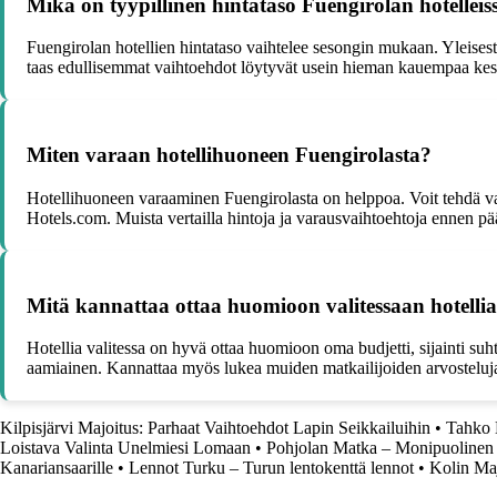
Mikä on tyypillinen hintataso Fuengirolan hotelleis
Fuengirolan hotellien hintataso vaihtelee sesongin mukaan. Yleisest
taas edullisemmat vaihtoehdot löytyvät usein hieman kauempaa kes
Miten varaan hotellihuoneen Fuengirolasta?
Hotellihuoneen varaaminen Fuengirolasta on helppoa. Voit tehdä var
Hotels.com. Muista vertailla hintoja ja varausvaihtoehtoja ennen pä
Mitä kannattaa ottaa huomioon valitessaan hotelli
Hotellia valitessa on hyvä ottaa huomioon oma budjetti, sijainti suh
aamiainen. Kannattaa myös lukea muiden matkailijoiden arvosteluja
Kilpisjärvi Majoitus: Parhaat Vaihtoehdot Lapin Seikkailuihin
•
Tahko 
Loistava Valinta Unelmiesi Lomaan
•
Pohjolan Matka – Monipuolinen va
Kanariansaarille
•
Lennot Turku – Turun lentokenttä lennot
•
Kolin Maj