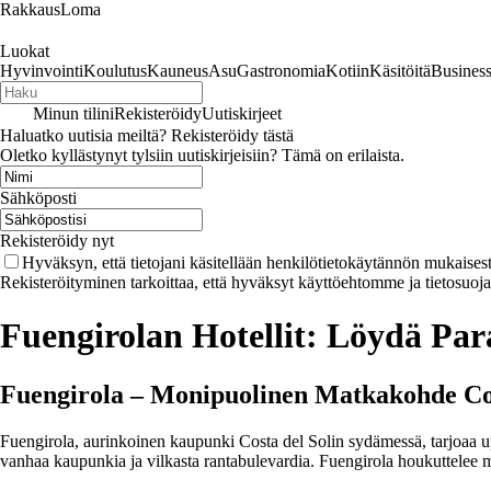
RakkausLoma
Luokat
Hyvinvointi
Koulutus
Kauneus
Asu
Gastronomia
Kotiin
Käsitöitä
Busines
Minun tilini
Rekisteröidy
Uutiskirjeet
Haluatko uutisia meiltä? Rekisteröidy tästä
Oletko kyllästynyt tylsiin uutiskirjeisiin? Tämä on erilaista.
Sähköposti
Rekisteröidy nyt
Hyväksyn, että tietojani käsitellään henkilötietokäytännön mukaisest
Rekisteröityminen tarkoittaa, että hyväksyt käyttöehtomme ja tietosuoj
Fuengirolan Hotellit: Löydä Pa
Fuengirola – Monipuolinen Matkakohde Cost
Fuengirola, aurinkoinen kaupunki Costa del Solin sydämessä, tarjoaa upe
vanhaa kaupunkia ja vilkasta rantabulevardia. Fuengirola houkuttelee ma