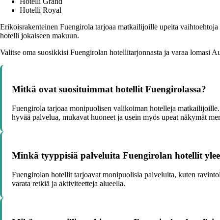
Hotelli Grand
Hotelli Royal
Erikoisrakenteinen Fuengirola tarjoaa matkailijoille upeita vaihtoehtoja
hotelli jokaiseen makuun.
Valitse oma suosikkisi Fuengirolan hotellitarjonnasta ja varaa lomasi A
Mitkä ovat suosituimmat hotellit Fuengirolassa?
Fuengirola tarjoaa monipuolisen valikoiman hotelleja matkailijoill
hyvää palvelua, mukavat huoneet ja usein myös upeat näkymät mer
Minkä tyyppisiä palveluita Fuengirolan hotellit yle
Fuengirolan hotellit tarjoavat monipuolisia palveluita, kuten ravinto
varata retkiä ja aktiviteetteja alueella.