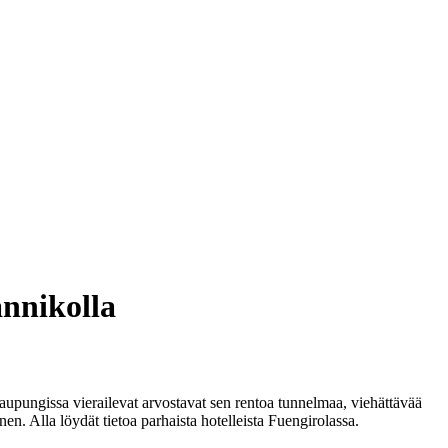
annikolla
Kaupungissa vierailevat arvostavat sen rentoa tunnelmaa, viehättävää
n. Alla löydät tietoa parhaista hotelleista Fuengirolassa.