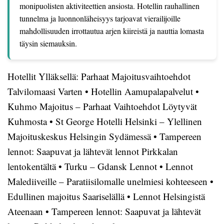
monipuolisten aktiviteettien ansiosta. Hotellin rauhallinen
tunnelma ja luonnonläheisyys tarjoavat vierailijoille
mahdollisuuden irrottautua arjen kiireistä ja nauttia lomasta
täysin siemauksin.
Hotellit Ylläksellä: Parhaat Majoitusvaihtoehdot
Talvilomaasi Varten
•
Hotellin Aamupalapalvelut
•
Kuhmo Majoitus – Parhaat Vaihtoehdot Löytyvät
Kuhmosta
•
St George Hotelli Helsinki – Ylellinen
Majoituskeskus Helsingin Sydämessä
•
Tampereen
lennot: Saapuvat ja lähtevät lennot Pirkkalan
lentokentältä
•
Turku – Gdansk Lennot
•
Lennot
Malediiveille – Paratiisilomalle unelmiesi kohteeseen
•
Edullinen majoitus Saariselällä
•
Lennot Helsingistä
Ateenaan
•
Tampereen lennot: Saapuvat ja lähtevät