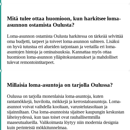
Mitä tulee ottaa huomioon, kun harkitsee loma-
asunnon ostamista Oulusta?
Loma-asunnon ostamista Oulusta harkitessa on tärkeää selvittää
oma budjetti, tarpeet ja toiveet loma-asunnon suhteen. Lisäksi
on hyvä tutustua eri alueiden tarjontaan ja vertailla eri loma-
asuntojen hintoja ja ominaisuuksia. Kannattaa myös ottaa
huomioon loma-asunnon ylläpitokustannukset ja mahdolliset
tulevat remontointitarpeet.
Millaisia loma-asuntoja on tarjolla Oulussa?
Oulussa on tarjolla monenlaisia loma-asuntoja, kuten
rantamökkejä, huviloita, mökkejä ja kerrostaloasuntoja. Loma-
asunnot voivat vaihdella kooltaan, varustelutasoltaan ja
sijainniltaan. Osa loma-asunnoista sijaitsee kaupungin keskustan
läheisyydessä, kun taas toiset ovat rauhallisemmilla
maaseutualueilla. Valikoimasta löytyy niin modernia designia
kuin perinteistä mökkitunnelmaa.