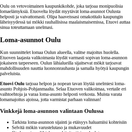
Oulu on vetovoimainen kaupunkikohde, joka tarjoaa monipuolisia
lomaelämyksiä. Etuovelta löydät myytävät loma-asunnot Oulusta
helposti ja vaivattomasti. Olipa haaveissasi omakotitalo kaupungin
läheisyydessä tai mökki rauhallisissa maalaismaisemissa, Etuovi auttaa
sinua toteuttamaan unelmasi.
Loma-asunnot Oulu
Kun suunnittelet lomaa Oulun alueella, valitse majoitus huolella.
Etuoven laajasta valikoimasta löydät varmasti sopivan loma-asunnon
jokaiseen tarpeeseen. Oulun lähialueilla sijaitsevat mökit tarjoavat
mahdollisuuden nauttia luonnonrauhasta ja samalla hyötyä kaupungin
palveluista.
Etuovi Oulu
tarjoaa helpon ja nopean tavan löytää unelmiesi loma-
asunto Pohjois-Pohjanmaalta. Selaa Etuoven valikoimaa, vertaile eri
vaihtoehtoja ja varaa loma-asunto helposti verkosta. Muista varata
lomamajoitus ajoissa, jotta varmistat parhaan valinnan!
Vinkkejä loma-asunnon valintaan Oulussa
Tarkista loma-asunnon sijainti ja etäisyys haluamiisi kohteisiin
Selvitä mökin varustelutaso ja mukavuudet