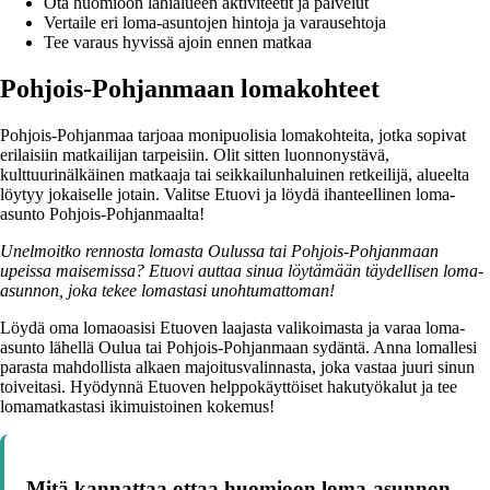
Ota huomioon lähialueen aktiviteetit ja palvelut
Vertaile eri loma-asuntojen hintoja ja varausehtoja
Tee varaus hyvissä ajoin ennen matkaa
Pohjois-Pohjanmaan lomakohteet
Pohjois-Pohjanmaa tarjoaa monipuolisia lomakohteita, jotka sopivat
erilaisiin matkailijan tarpeisiin. Olit sitten luonnonystävä,
kulttuurinälkäinen matkaaja tai seikkailunhaluinen retkeilijä, alueelta
löytyy jokaiselle jotain. Valitse Etuovi ja löydä ihanteellinen loma-
asunto Pohjois-Pohjanmaalta!
Unelmoitko rennosta lomasta Oulussa tai Pohjois-Pohjanmaan
upeissa maisemissa? Etuovi auttaa sinua löytämään täydellisen loma-
asunnon, joka tekee lomastasi unohtumattoman!
Löydä oma lomaoasisi Etuoven laajasta valikoimasta ja varaa loma-
asunto lähellä Oulua tai Pohjois-Pohjanmaan sydäntä. Anna lomallesi
parasta mahdollista alkaen majoitusvalinnasta, joka vastaa juuri sinun
toiveitasi. Hyödynnä Etuoven helppokäyttöiset hakutyökalut ja tee
lomamatkastasi ikimuistoinen kokemus!
Mitä kannattaa ottaa huomioon loma-asunnon