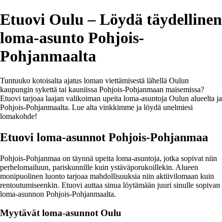
Etuovi Oulu – Löydä täydellinen
loma-asunto Pohjois-
Pohjanmaalta
Tuntuuko kotoisalta ajatus loman viettämisestä lähellä Oulun
kaupungin sykettä tai kauniissa Pohjois-Pohjanmaan maisemissa?
Etuovi tarjoaa laajan valikoiman upeita loma-asuntoja Oulun alueelta ja
Pohjois-Pohjanmaalta. Lue alta vinkkimme ja löydä unelmiesi
lomakohde!
Etuovi loma-asunnot Pohjois-Pohjanmaa
Pohjois-Pohjanmaa on täynnä upeita loma-asuntoja, jotka sopivat niin
perhelomailuun, pariskunnille kuin ystäväporukoillekin. Alueen
monipuolinen luonto tarjoaa mahdollisuuksia niin aktiivilomaan kuin
rentoutumiseenkin. Etuovi auttaa sinua löytämään juuri sinulle sopivan
loma-asunnon Pohjois-Pohjanmaalta.
Myytävät loma-asunnot Oulu