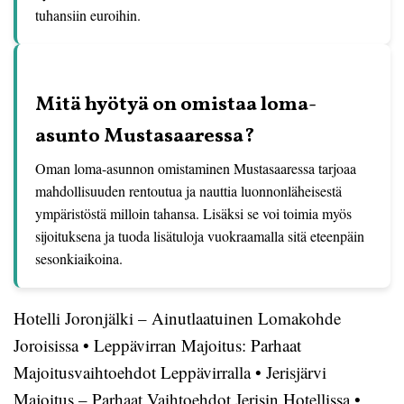
tuhansiin euroihin.
Mitä hyötyä on omistaa loma-
asunto Mustasaaressa?
Oman loma-asunnon omistaminen Mustasaaressa tarjoaa
mahdollisuuden rentoutua ja nauttia luonnonläheisestä
ympäristöstä milloin tahansa. Lisäksi se voi toimia myös
sijoituksena ja tuoda lisätuloja vuokraamalla sitä eteenpäin
sesonkiaikoina.
Hotelli Joronjälki – Ainutlaatuinen Lomakohde
Joroisissa
•
Leppävirran Majoitus: Parhaat
Majoitusvaihtoehdot Leppävirralla
•
Jerisjärvi
Majoitus – Parhaat Vaihtoehdot Jerisin Hotellissa
•