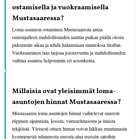
ostamisella ja vuokraamisella
Mustasaaressa?
Loma-asunnon ostaminen Mustasaaresta antaa
omistajalleen mahdollisuuden nauttia paikan päällä olosta
pidemmän aikaa ja tehdä haluamiaan muutoksia tiloihin.
Vuokraaminen taas tarjoaa joustavuutta ja mahdollisuuden
vaihtaa asuntoa helpommin eri sesonkeina.
Millaisia ovat yleisimmät loma-
asuntojen hinnat Mustasaaressa?
Mustasaaren loma-asuntojen hinnat vaihtelevat suuresti
riippuen sijainnista, koosta, varustelutasosta ja muista
tekijöistä. Yleisesti ottaen hinnat voivat liikkua muutamasta
kymmenestä tuhannesta eurosta aina useisiin satoihin