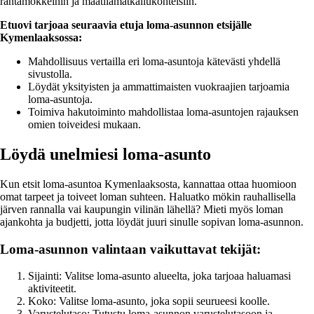
rantamökkeihin ja maatilamatkailukohteisiin.
Etuovi tarjoaa seuraavia etuja loma-asunnon etsijälle
Kymenlaaksossa:
Mahdollisuus vertailla eri loma-asuntoja kätevästi yhdellä
sivustolla.
Löydät yksityisten ja ammattimaisten vuokraajien tarjoamia
loma-asuntoja.
Toimiva hakutoiminto mahdollistaa loma-asuntojen rajauksen
omien toiveidesi mukaan.
Löydä unelmiesi loma-asunto
Kun etsit loma-asuntoa Kymenlaaksosta, kannattaa ottaa huomioon
omat tarpeet ja toiveet loman suhteen. Haluatko mökin rauhallisella
järven rannalla vai kaupungin vilinän lähellä? Mieti myös loman
ajankohta ja budjetti, jotta löydät juuri sinulle sopivan loma-asunnon.
Loma-asunnon valintaan vaikuttavat tekijät:
Sijainti: Valitse loma-asunto alueelta, joka tarjoaa haluamasi
aktiviteetit.
Koko: Valitse loma-asunto, joka sopii seurueesi koolle.
Varustelutaso: Tutustu loma-asunnon varustelutasoon ja