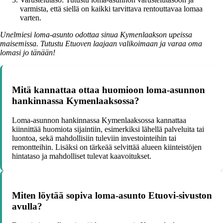
varmista, että siellä on kaikki tarvittava rentouttavaa lomaa
varten.
Unelmiesi loma-asunto odottaa sinua Kymenlaakson upeissa
maisemissa. Tutustu Etuoven laajaan valikoimaan ja varaa oma
lomasi jo tänään!
Mitä kannattaa ottaa huomioon loma-asunnon
hankinnassa Kymenlaaksossa?
Loma-asunnon hankinnassa Kymenlaaksossa kannattaa
kiinnittää huomiota sijaintiin, esimerkiksi lähellä palveluita tai
luontoa, sekä mahdollisiin tuleviin investointeihin tai
remontteihin. Lisäksi on tärkeää selvittää alueen kiinteistöjen
hintataso ja mahdolliset tulevat kaavoitukset.
Miten löytää sopiva loma-asunto Etuovi-sivuston
avulla?