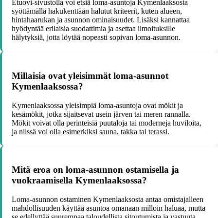
Etuovi-sivustolla voi etsiä loma-asuntoja Kymenlaaksosta
syöttämällä hakukenttään halutut kriteerit, kuten alueen,
hintahaarukan ja asunnon ominaisuudet. Lisäksi kannattaa
hyödyntää erilaisia suodattimia ja asettaa ilmoituksille
hälytyksiä, jotta löytää nopeasti sopivan loma-asunnon.
Millaisia ovat yleisimmät loma-asunnot
Kymenlaaksossa?
Kymenlaaksossa yleisimpiä loma-asuntoja ovat mökit ja
kesämökit, jotka sijaitsevat usein järven tai meren rannalla.
Mökit voivat olla perinteisiä puutaloja tai moderneja huviloita,
ja niissä voi olla esimerkiksi sauna, takka tai terassi.
Mitä eroa on loma-asunnon ostamisella ja
vuokraamisella Kymenlaaksossa?
Loma-asunnon ostaminen Kymenlaaksosta antaa omistajalleen
mahdollisuuden käyttää asuntoa omanaan milloin haluaa, mutta
se edellyttää suurempaa taloudellista sitoutumista ja vastuuta