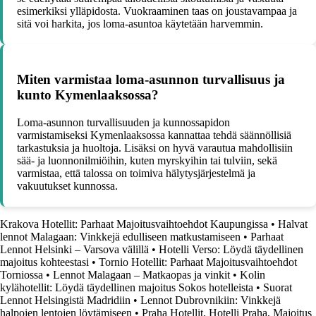
esimerkiksi ylläpidosta. Vuokraaminen taas on joustavampaa ja
sitä voi harkita, jos loma-asuntoa käytetään harvemmin.
Miten varmistaa loma-asunnon turvallisuus ja
kunto Kymenlaaksossa?
Loma-asunnon turvallisuuden ja kunnossapidon
varmistamiseksi Kymenlaaksossa kannattaa tehdä säännöllisiä
tarkastuksia ja huoltoja. Lisäksi on hyvä varautua mahdollisiin
sää- ja luonnonilmiöihin, kuten myrskyihin tai tulviin, sekä
varmistaa, että talossa on toimiva hälytysjärjestelmä ja
vakuutukset kunnossa.
Krakova Hotellit: Parhaat Majoitusvaihtoehdot Kaupungissa
•
Halvat
lennot Malagaan: Vinkkejä edulliseen matkustamiseen
•
Parhaat
Lennot Helsinki – Varsova välillä
•
Hotelli Verso: Löydä täydellinen
majoitus kohteestasi
•
Tornio Hotellit: Parhaat Majoitusvaihtoehdot
Torniossa
•
Lennot Malagaan – Matkaopas ja vinkit
•
Kolin
kylähotellit: Löydä täydellinen majoitus Sokos hotelleista
•
Suorat
Lennot Helsingistä Madridiin
•
Lennot Dubrovnikiin: Vinkkejä
halpojen lentojen löytämiseen
•
Praha Hotellit, Hotelli Praha, Majoitus