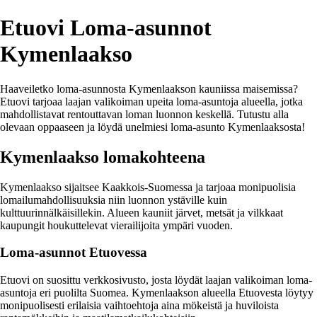
Etuovi Loma-asunnot
Kymenlaakso
Haaveiletko loma-asunnosta Kymenlaakson kauniissa maisemissa?
Etuovi tarjoaa laajan valikoiman upeita loma-asuntoja alueella, jotka
mahdollistavat rentouttavan loman luonnon keskellä. Tutustu alla
olevaan oppaaseen ja löydä unelmiesi loma-asunto Kymenlaaksosta!
Kymenlaakso lomakohteena
Kymenlaakso sijaitsee Kaakkois-Suomessa ja tarjoaa monipuolisia
lomailumahdollisuuksia niin luonnon ystäville kuin
kulttuurinnälkäisillekin. Alueen kauniit järvet, metsät ja vilkkaat
kaupungit houkuttelevat vierailijoita ympäri vuoden.
Loma-asunnot Etuovessa
Etuovi on suosittu verkkosivusto, josta löydät laajan valikoiman loma-
asuntoja eri puolilta Suomea. Kymenlaakson alueella Etuovesta löytyy
monipuolisesti erilaisia vaihtoehtoja aina mökeistä ja huviloista