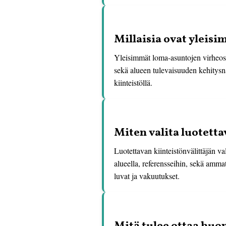
Millaisia ovat yleis
Yleisimmät loma-asuntojen virheostoj
sekä alueen tulevaisuuden kehitysnäk
kiinteistöllä.
Miten valita luotett
Luotettavan kiinteistönvälittäjän 
alueella, referensseihin, sekä ammat
luvat ja vakuutukset.