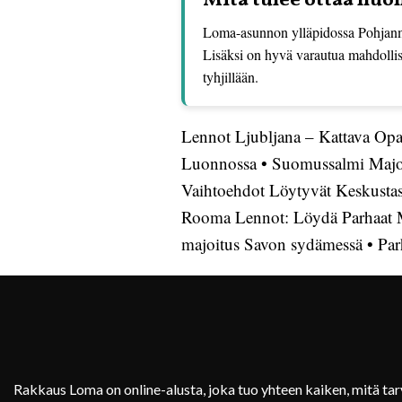
Mitä tulee ottaa hu
Loma-asunnon ylläpidossa Pohjanmaa
Lisäksi on hyvä varautua mahdollisi
tyhjillään.
Lennot Ljubljana – Kattava Op
Luonnossa
•
Suomussalmi Majoi
Vaihtoehdot Löytyvät Keskustas
Rooma Lennot: Löydä Parhaat 
majoitus Savon sydämessä
•
Par
Rakkaus Loma on online-alusta, joka tuo yhteen kaiken, mitä ta