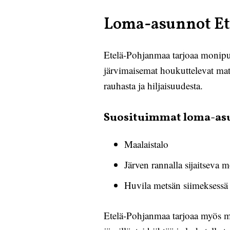
Loma-asunnot Et
Etelä-Pohjanmaa tarjoaa monipuo
järvimaisemat houkuttelevat mat
rauhasta ja hiljaisuudesta.
Suosituimmat loma-asu
Maalaistalo
Järven rannalla sijaitseva 
Huvila metsän siimeksessä
Etelä-Pohjanmaa tarjoaa myös mon