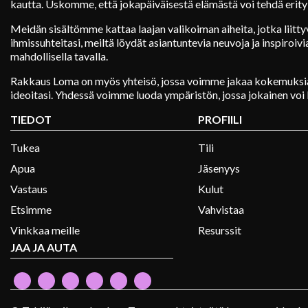
kautta. Uskomme, että jokapäiväisestä elämästä voi tehdä erityi
Meidän sisältömme kattaa laajan valikoiman aiheita, jotka liitty
ihmissuhteitasi, meiltä löydät asiantuntevia neuvoja ja inspiroiv
mahdollisella tavalla.
Rakkaus Loma on myös yhteisö, jossa voimme jakaa kokemuksia
ideoitasi. Yhdessä voimme luoda ympäristön, jossa jokainen voi 
TIEDOT
PROFIILI
Tukea
Tili
Apua
Jäsenyys
Vastaus
Kulut
Etsimme
Vahvistaa
Vinkkaa meille
Resurssit
JAA JA AUTA