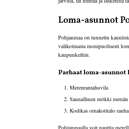
järvillä, tai hiihtää ja lasketel
Loma-asunnot P
Pohjanmaa on tunnettu kauniista
valikoimasta monipuolisesti loma
kaupunkeihin.
Parhaat loma-asunnot 
Merenrantahuvila
Saunallinen mökki metsän 
Kodikas omakotitalo rauhall
Pohjanmaalla voit nauttia merellis