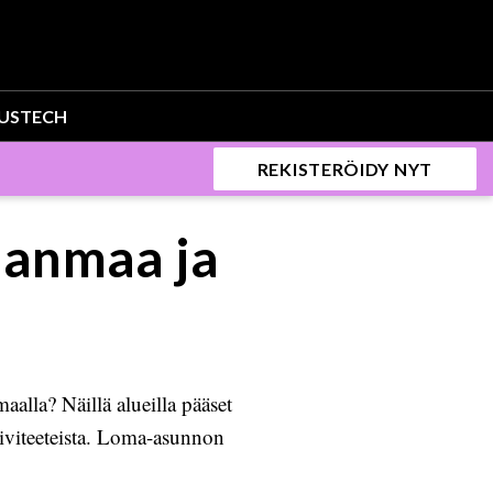
US
TECH
REKISTERÖIDY NYT
janmaa ja
alla? Näillä alueilla pääset
tiviteeteista. Loma-asunnon