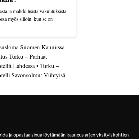
alla?
sta ja mahdollisista vakuutuksista.
ossa myös silloin, kun se on
ksusloma Suomen Kauniissa
tus Turku – Parhaat
tellit Lahdessa
•
Turku –
telli Savonsolmu: Viihtyisä
ida ja opastaa sinua löytämään kauneus arjen yksityiskohtien