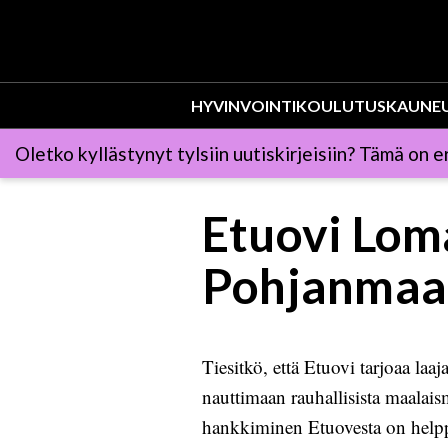
HYVINVOINTI
KOULUTUS
KAUNE
Oletko kyllästynyt tylsiin uutiskirjeisiin? Tämä on er
Etuovi Lom
Pohjanmaa 
Tiesitkö, että Etuovi tarjoaa la
nauttimaan rauhallisista maalais
hankkiminen Etuovesta on helpp