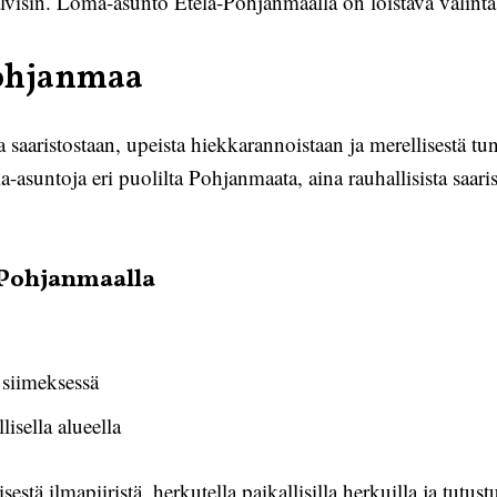
la talvisin. Loma-asunto Etelä-Pohjanmaalla on loistava valint
ohjanmaa
 saaristostaan, upeista hiekkarannoistaan ja merellisestä 
-asuntoja eri puolilta Pohjanmaata, aina rauhallisista saar
Pohjanmaalla
siimeksessä
isella alueella
estä ilmapiiristä, herkutella paikallisilla herkuilla ja tutus