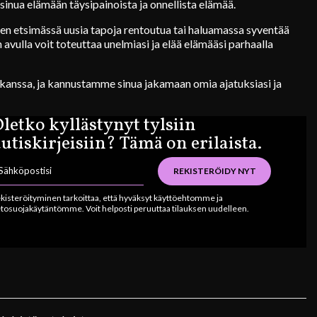
sinua elämään täysipainoista ja onnellista elämää.
tten etsimässä uusia tapoja rentoutua tai haluamassa syventää
 avulla voit toteuttaa unelmiasi ja elää elämääsi parhaalla
anssa, ja kannustamme sinua jakamaan omia ajatuksiasi ja
letko kyllästynyt tylsiin
utiskirjeisiin? Tämä on erilaista.
REKISTERÖIDY NYT
kisteröityminen tarkoittaa, että hyväksyt käyttöehtomme ja
etosuojakäytäntömme. Voit helposti peruuttaa tilauksen uudelleen.