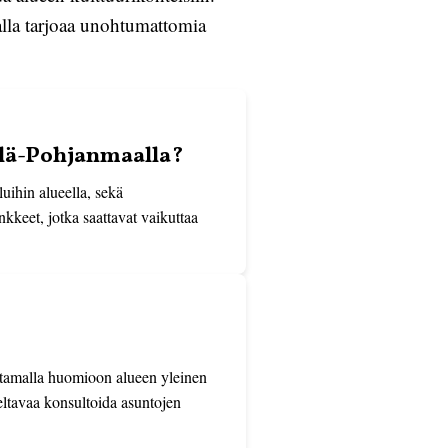
alla tarjoaa unohtumattomia
lä-Pohjanmaalla?
uihin alueella, sekä
nkkeet, jotka saattavat vaikuttaa
ottamalla huomioon alueen yleinen
eltavaa konsultoida asuntojen