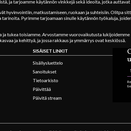
stä, ja tarjoamme käytännön vinkkejä sekä ideoita, jotka auttavat 
vät hyvinvointiin, matkustamiseen, ruokaan ja suhteisiin. Olitpa si
ia tarinoita. Pyrimme tarjoamaan sinulle käytännön työkaluja, joiden
 ja tukea toisiamme. Arvostamme vuorovaikutusta lukijoidemme k
kasvaa ja kehittyä, ja jossa rakkaus ja ymmärrys ovat keskiössä.
O
SISÄISET LINKIT
u
Sisällysluettelo
Sanoitukset
Tietoarkisto
Re
ti
Päivittää
Päivitä stream