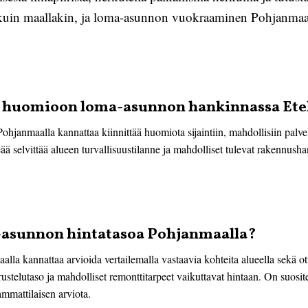
illä kuin maallakin, ja loma-asunnon vuokraaminen Pohjanma
a huomioon loma-asunnon hankinnassa Ete
janmaalla kannattaa kiinnittää huomiota sijaintiin, mahdollisiin palvel
ää selvittää alueen turvallisuustilanne ja mahdolliset tulevat rakennusha
-asunnon hintatasoa Pohjanmaalla?
la kannattaa arvioida vertailemalla vastaavia kohteita alueella sekä 
stelutaso ja mahdolliset remonttitarpeet vaikuttavat hintaan. On suosit
 ammattilaisen arviota.