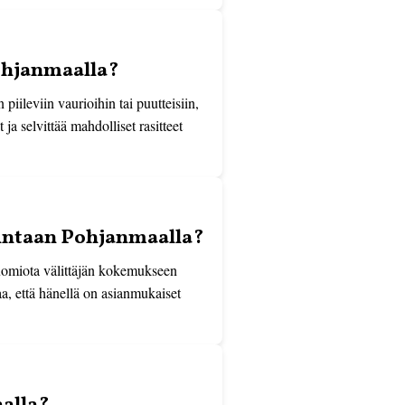
Pohjanmaalla?
piileviin vaurioihin tai puutteisiin,
ja selvittää mahdolliset rasitteet
kintaan Pohjanmaalla?
huomiota välittäjän kokemukseen
aa, että hänellä on asianmukaiset