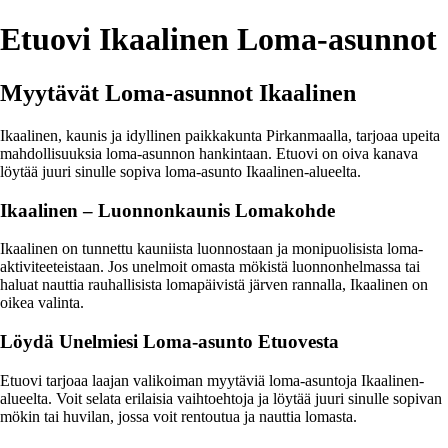
Etuovi Ikaalinen Loma-asunnot
Myytävät Loma-asunnot Ikaalinen
Ikaalinen, kaunis ja idyllinen paikkakunta Pirkanmaalla, tarjoaa upeita
mahdollisuuksia loma-asunnon hankintaan. Etuovi on oiva kanava
löytää juuri sinulle sopiva loma-asunto Ikaalinen-alueelta.
Ikaalinen – Luonnonkaunis Lomakohde
Ikaalinen on tunnettu kauniista luonnostaan ja monipuolisista loma-
aktiviteeteistaan. Jos unelmoit omasta mökistä luonnonhelmassa tai
haluat nauttia rauhallisista lomapäivistä järven rannalla, Ikaalinen on
oikea valinta.
Löydä Unelmiesi Loma-asunto Etuovesta
Etuovi tarjoaa laajan valikoiman myytäviä loma-asuntoja Ikaalinen-
alueelta. Voit selata erilaisia vaihtoehtoja ja löytää juuri sinulle sopivan
mökin tai huvilan, jossa voit rentoutua ja nauttia lomasta.