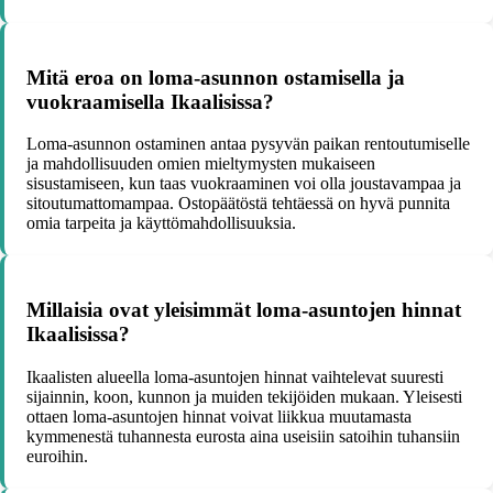
Mitä eroa on loma-asunnon ostamisella ja
vuokraamisella Ikaalisissa?
Loma-asunnon ostaminen antaa pysyvän paikan rentoutumiselle
ja mahdollisuuden omien mieltymysten mukaiseen
sisustamiseen, kun taas vuokraaminen voi olla joustavampaa ja
sitoutumattomampaa. Ostopäätöstä tehtäessä on hyvä punnita
omia tarpeita ja käyttömahdollisuuksia.
Millaisia ovat yleisimmät loma-asuntojen hinnat
Ikaalisissa?
Ikaalisten alueella loma-asuntojen hinnat vaihtelevat suuresti
sijainnin, koon, kunnon ja muiden tekijöiden mukaan. Yleisesti
ottaen loma-asuntojen hinnat voivat liikkua muutamasta
kymmenestä tuhannesta eurosta aina useisiin satoihin tuhansiin
euroihin.