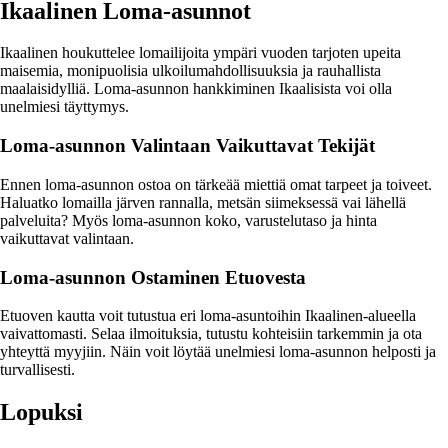
Ikaalinen Loma-asunnot
Ikaalinen houkuttelee lomailijoita ympäri vuoden tarjoten upeita
maisemia, monipuolisia ulkoilumahdollisuuksia ja rauhallista
maalaisidylliä. Loma-asunnon hankkiminen Ikaalisista voi olla
unelmiesi täyttymys.
Loma-asunnon Valintaan Vaikuttavat Tekijät
Ennen loma-asunnon ostoa on tärkeää miettiä omat tarpeet ja toiveet.
Haluatko lomailla järven rannalla, metsän siimeksessä vai lähellä
palveluita? Myös loma-asunnon koko, varustelutaso ja hinta
vaikuttavat valintaan.
Loma-asunnon Ostaminen Etuovesta
Etuoven kautta voit tutustua eri loma-asuntoihin Ikaalinen-alueella
vaivattomasti. Selaa ilmoituksia, tutustu kohteisiin tarkemmin ja ota
yhteyttä myyjiin. Näin voit löytää unelmiesi loma-asunnon helposti ja
turvallisesti.
Lopuksi