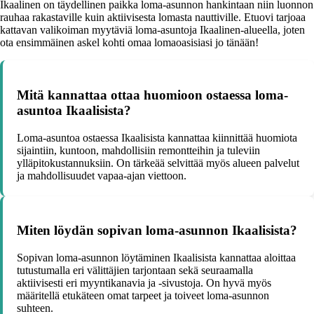
Ikaalinen on täydellinen paikka loma-asunnon hankintaan niin luonnon
rauhaa rakastaville kuin aktiivisesta lomasta nauttiville. Etuovi tarjoaa
kattavan valikoiman myytäviä loma-asuntoja Ikaalinen-alueella, joten
ota ensimmäinen askel kohti omaa lomaoasisiasi jo tänään!
Mitä kannattaa ottaa huomioon ostaessa loma-
asuntoa Ikaalisista?
Loma-asuntoa ostaessa Ikaalisista kannattaa kiinnittää huomiota
sijaintiin, kuntoon, mahdollisiin remontteihin ja tuleviin
ylläpitokustannuksiin. On tärkeää selvittää myös alueen palvelut
ja mahdollisuudet vapaa-ajan viettoon.
Miten löydän sopivan loma-asunnon Ikaalisista?
Sopivan loma-asunnon löytäminen Ikaalisista kannattaa aloittaa
tutustumalla eri välittäjien tarjontaan sekä seuraamalla
aktiivisesti eri myyntikanavia ja -sivustoja. On hyvä myös
määritellä etukäteen omat tarpeet ja toiveet loma-asunnon
suhteen.