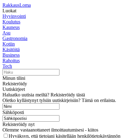
RakkausLoma
Luokat
Hyvinvointi
Koulutus
Kauneus
Asu
Gastronomia
Kotiin
Käsitöitä
Business
Rahoitus
Tech
Minun tilini
Rekisteröidy
Uutiskirjeet
Haluatko uutisia meiltä? Rekisteröidy tästä
Oletko kyllästynyt tylsiin uutiskirjeisiin? Tämä on erilaista.
Sähköposti
Rekisteröidy nyt
Olemme vastaanottaneet ilmoittautumisesi - kiitos
Hyväksyn, että tietojani käsitellään henkilötietokäytännön