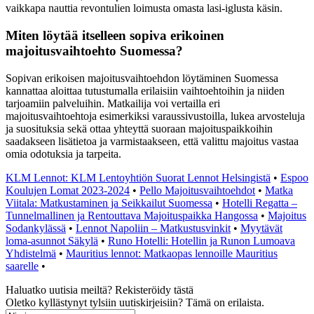
vaikkapa nauttia revontulien loimusta omasta lasi-iglusta käsin.
Miten löytää itselleen sopiva erikoinen
majoitusvaihtoehto Suomessa?
Sopivan erikoisen majoitusvaihtoehdon löytäminen Suomessa
kannattaa aloittaa tutustumalla erilaisiin vaihtoehtoihin ja niiden
tarjoamiin palveluihin. Matkailija voi vertailla eri
majoitusvaihtoehtoja esimerkiksi varaussivustoilla, lukea arvosteluja
ja suosituksia sekä ottaa yhteyttä suoraan majoituspaikkoihin
saadakseen lisätietoa ja varmistaakseen, että valittu majoitus vastaa
omia odotuksia ja tarpeita.
KLM Lennot: KLM Lentoyhtiön Suorat Lennot Helsingistä
•
Espoo
Koulujen Lomat 2023-2024
•
Pello Majoitusvaihtoehdot
•
Matka
Viitala: Matkustaminen ja Seikkailut Suomessa
•
Hotelli Regatta –
Tunnelmallinen ja Rentouttava Majoituspaikka Hangossa
•
Majoitus
Sodankylässä
•
Lennot Napoliin – Matkustusvinkit
•
Myytävät
loma-asunnot Säkylä
•
Runo Hotelli: Hotellin ja Runon Lumoava
Yhdistelmä
•
Mauritius lennot: Matkaopas lennoille Mauritius
saarelle
•
Haluatko uutisia meiltä? Rekisteröidy tästä
Oletko kyllästynyt tylsiin uutiskirjeisiin? Tämä on erilaista.