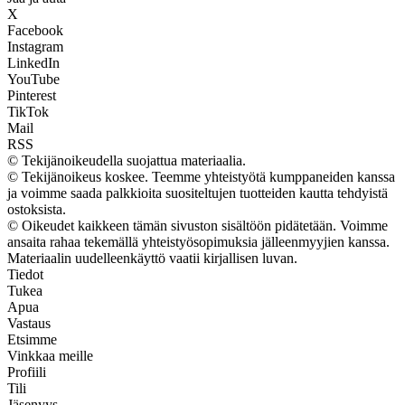
X
Facebook
Instagram
LinkedIn
YouTube
Pinterest
TikTok
Mail
RSS
© Tekijänoikeudella suojattua materiaalia.
© Tekijänoikeus koskee. Teemme yhteistyötä kumppaneiden kanssa
ja voimme saada palkkioita suositeltujen tuotteiden kautta tehdyistä
ostoksista.
© Oikeudet kaikkeen tämän sivuston sisältöön pidätetään. Voimme
ansaita rahaa tekemällä yhteistyösopimuksia jälleenmyyjien kanssa.
Materiaalin uudelleenkäyttö vaatii kirjallisen luvan.
Tiedot
Tukea
Apua
Vastaus
Etsimme
Vinkkaa meille
Profiili
Tili
Jäsenyys