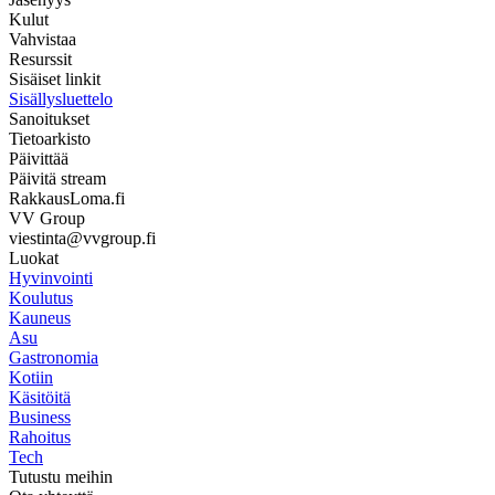
Kulut
Vahvistaa
Resurssit
Sisäiset linkit
Sisällysluettelo
Sanoitukset
Tietoarkisto
Päivittää
Päivitä stream
RakkausLoma.fi
VV Group
viestinta@vvgroup.fi
Luokat
Hyvinvointi
Koulutus
Kauneus
Asu
Gastronomia
Kotiin
Käsitöitä
Business
Rahoitus
Tech
Tutustu meihin