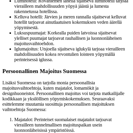
Lumihotelli: Rovaniemen lähellä sijaitseva lumihotelli tarjoaa
vierailleen mahdollisuuden yöpyä jäästä ja lumesta
rakennetussa hotellissa.
Kelluva hotelli: Järvien ja meren rannalla sijaitsevat kelluvat
hotellit tarjoavat ainutlaatuisen kokemuksen veden äärellä
yöpymisestä.
Luksuspuumajat: Korkealla puiden latvoissa sijaitsevat
ylelliset puumajat tarjoavat rauhallisen ja luonnonläheisen
majoitusvaihtoehdon.
Iglumajoitus: Utsjoella sijaitseva iglukylä tarjoaa vierailleen
mahdollisuuden kokea revontulien loisteen yöpymällä
perinteisessä iglussa.
Persoonallinen Majoitus Suomessa
Lisäksi Suomessa on tarjolla monia persoonallisia
majoitusvaihtoehtoja, kuten majatalot, lomamökit ja
designhuoneistot. Persoonallinen majoitus voi tarjota matkailijalle
kodikkaan ja yksilöllisen yöpymiskokemuksen. Seuraavaksi
esittelemme muutamia suosittuja persoonallisen majoituksen
vaihtoehtoja Suomessa:
Majatalot: Perinteiset suomalaiset majatalot tarjoavat
vierailleen tunnelmallisen majoituspaikan usein
luonnonläheisissä ympäristöissä.