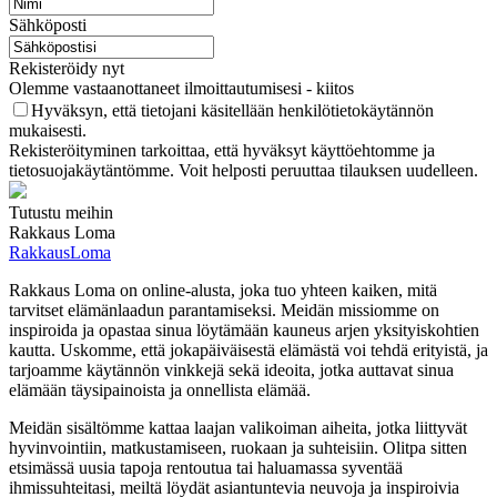
Sähköposti
Rekisteröidy nyt
Olemme vastaanottaneet ilmoittautumisesi - kiitos
Hyväksyn, että tietojani käsitellään henkilötietokäytännön
mukaisesti.
Rekisteröityminen tarkoittaa, että hyväksyt käyttöehtomme ja
tietosuojakäytäntömme. Voit helposti peruuttaa tilauksen uudelleen.
Tutustu meihin
Rakkaus Loma
RakkausLoma
Rakkaus Loma on online-alusta, joka tuo yhteen kaiken, mitä
tarvitset elämänlaadun parantamiseksi. Meidän missiomme on
inspiroida ja opastaa sinua löytämään kauneus arjen yksityiskohtien
kautta. Uskomme, että jokapäiväisestä elämästä voi tehdä erityistä, ja
tarjoamme käytännön vinkkejä sekä ideoita, jotka auttavat sinua
elämään täysipainoista ja onnellista elämää.
Meidän sisältömme kattaa laajan valikoiman aiheita, jotka liittyvät
hyvinvointiin, matkustamiseen, ruokaan ja suhteisiin. Olitpa sitten
etsimässä uusia tapoja rentoutua tai haluamassa syventää
ihmissuhteitasi, meiltä löydät asiantuntevia neuvoja ja inspiroivia