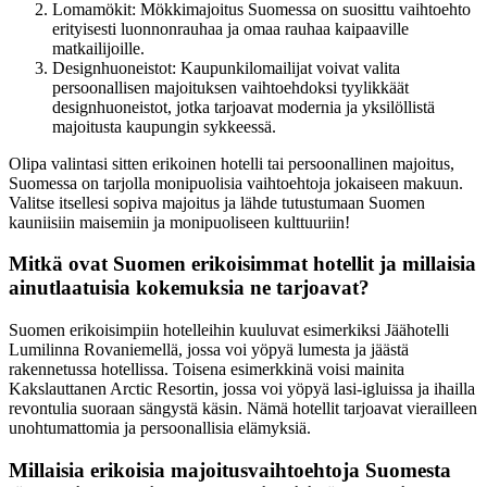
Lomamökit: Mökkimajoitus Suomessa on suosittu vaihtoehto
erityisesti luonnonrauhaa ja omaa rauhaa kaipaaville
matkailijoille.
Designhuoneistot: Kaupunkilomailijat voivat valita
persoonallisen majoituksen vaihtoehdoksi tyylikkäät
designhuoneistot, jotka tarjoavat modernia ja yksilöllistä
majoitusta kaupungin sykkeessä.
Olipa valintasi sitten erikoinen hotelli tai persoonallinen majoitus,
Suomessa on tarjolla monipuolisia vaihtoehtoja jokaiseen makuun.
Valitse itsellesi sopiva majoitus ja lähde tutustumaan Suomen
kauniisiin maisemiin ja monipuoliseen kulttuuriin!
Mitkä ovat Suomen erikoisimmat hotellit ja millaisia
ainutlaatuisia kokemuksia ne tarjoavat?
Suomen erikoisimpiin hotelleihin kuuluvat esimerkiksi Jäähotelli
Lumilinna Rovaniemellä, jossa voi yöpyä lumesta ja jäästä
rakennetussa hotellissa. Toisena esimerkkinä voisi mainita
Kakslauttanen Arctic Resortin, jossa voi yöpyä lasi-igluissa ja ihailla
revontulia suoraan sängystä käsin. Nämä hotellit tarjoavat vierailleen
unohtumattomia ja persoonallisia elämyksiä.
Millaisia erikoisia majoitusvaihtoehtoja Suomesta