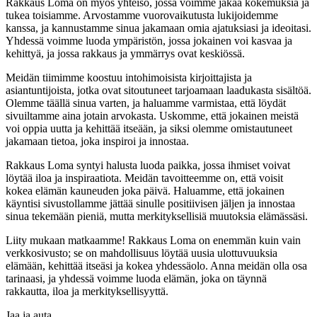
Rakkaus Loma on myös yhteisö, jossa voimme jakaa kokemuksia ja
tukea toisiamme. Arvostamme vuorovaikutusta lukijoidemme
kanssa, ja kannustamme sinua jakamaan omia ajatuksiasi ja ideoitasi.
Yhdessä voimme luoda ympäristön, jossa jokainen voi kasvaa ja
kehittyä, ja jossa rakkaus ja ymmärrys ovat keskiössä.
Meidän tiimimme koostuu intohimoisista kirjoittajista ja
asiantuntijoista, jotka ovat sitoutuneet tarjoamaan laadukasta sisältöä.
Olemme täällä sinua varten, ja haluamme varmistaa, että löydät
sivuiltamme aina jotain arvokasta. Uskomme, että jokainen meistä
voi oppia uutta ja kehittää itseään, ja siksi olemme omistautuneet
jakamaan tietoa, joka inspiroi ja innostaa.
Rakkaus Loma syntyi halusta luoda paikka, jossa ihmiset voivat
löytää iloa ja inspiraatiota. Meidän tavoitteemme on, että voisit
kokea elämän kauneuden joka päivä. Haluamme, että jokainen
käyntisi sivustollamme jättää sinulle positiivisen jäljen ja innostaa
sinua tekemään pieniä, mutta merkityksellisiä muutoksia elämässäsi.
Liity mukaan matkaamme! Rakkaus Loma on enemmän kuin vain
verkkosivusto; se on mahdollisuus löytää uusia ulottuvuuksia
elämään, kehittää itseäsi ja kokea yhdessäolo. Anna meidän olla osa
tarinaasi, ja yhdessä voimme luoda elämän, joka on täynnä
rakkautta, iloa ja merkityksellisyyttä.
Jaa ja auta