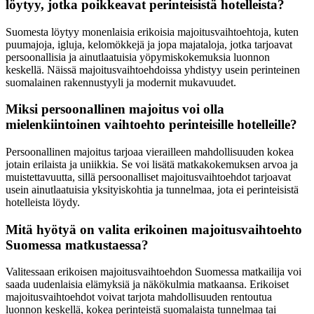
löytyy, jotka poikkeavat perinteisistä hotelleista?
Suomesta löytyy monenlaisia erikoisia majoitusvaihtoehtoja, kuten
puumajoja, igluja, kelomökkejä ja jopa majataloja, jotka tarjoavat
persoonallisia ja ainutlaatuisia yöpymiskokemuksia luonnon
keskellä. Näissä majoitusvaihtoehdoissa yhdistyy usein perinteinen
suomalainen rakennustyyli ja modernit mukavuudet.
Miksi persoonallinen majoitus voi olla
mielenkiintoinen vaihtoehto perinteisille hotelleille?
Persoonallinen majoitus tarjoaa vierailleen mahdollisuuden kokea
jotain erilaista ja uniikkia. Se voi lisätä matkakokemuksen arvoa ja
muistettavuutta, sillä persoonalliset majoitusvaihtoehdot tarjoavat
usein ainutlaatuisia yksityiskohtia ja tunnelmaa, jota ei perinteisistä
hotelleista löydy.
Mitä hyötyä on valita erikoinen majoitusvaihtoehto
Suomessa matkustaessa?
Valitessaan erikoisen majoitusvaihtoehdon Suomessa matkailija voi
saada uudenlaisia elämyksiä ja näkökulmia matkaansa. Erikoiset
majoitusvaihtoehdot voivat tarjota mahdollisuuden rentoutua
luonnon keskellä, kokea perinteistä suomalaista tunnelmaa tai