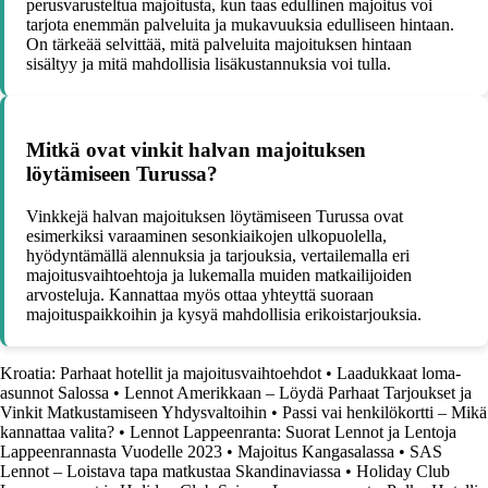
perusvarusteltua majoitusta, kun taas edullinen majoitus voi
tarjota enemmän palveluita ja mukavuuksia edulliseen hintaan.
On tärkeää selvittää, mitä palveluita majoituksen hintaan
sisältyy ja mitä mahdollisia lisäkustannuksia voi tulla.
Mitkä ovat vinkit halvan majoituksen
löytämiseen Turussa?
Vinkkejä halvan majoituksen löytämiseen Turussa ovat
esimerkiksi varaaminen sesonkiaikojen ulkopuolella,
hyödyntämällä alennuksia ja tarjouksia, vertailemalla eri
majoitusvaihtoehtoja ja lukemalla muiden matkailijoiden
arvosteluja. Kannattaa myös ottaa yhteyttä suoraan
majoituspaikkoihin ja kysyä mahdollisia erikoistarjouksia.
Kroatia: Parhaat hotellit ja majoitusvaihtoehdot
•
Laadukkaat loma-
asunnot Salossa
•
Lennot Amerikkaan – Löydä Parhaat Tarjoukset ja
Vinkit Matkustamiseen Yhdysvaltoihin
•
Passi vai henkilökortti – Mikä
kannattaa valita?
•
Lennot Lappeenranta: Suorat Lennot ja Lentoja
Lappeenrannasta Vuodelle 2023
•
Majoitus Kangasalassa
•
SAS
Lennot – Loistava tapa matkustaa Skandinaviassa
•
Holiday Club