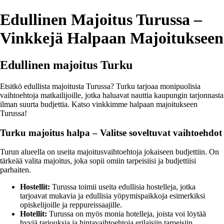
Edullinen Majoitus Turussa –
Vinkkejä Halpaan Majoitukseen
Edullinen majoitus Turku
Etsitkö edullista majoitusta Turussa? Turku tarjoaa monipuolisia
vaihtoehtoja matkailijoille, jotka haluavat nauttia kaupungin tarjonnasta
ilman suurta budjettia. Katso vinkkimme halpaan majoitukseen
Turussa!
Turku majoitus halpa – Valitse soveltuvat vaihtoehdot
Turun alueella on useita majoitusvaihtoehtoja jokaiseen budjettiin. On
tärkeää valita majoitus, joka sopii omiin tarpeisiisi ja budjettiisi
parhaiten.
Hostellit:
Turussa toimii useita edullisia hostelleja, jotka
tarjoavat mukavia ja edullisia yöpymispaikkoja esimerkiksi
opiskelijoille ja reppureissaajille.
Hotellit:
Turussa on myös monia hotelleja, joista voi löytää
hyviä tarjouksia ja hintavaihtoehtoja erilaisiin tarpeisiin.