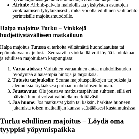
Airbnb:
Airbnb-palvelu mahdollistaa yksityisten asuntojen
vuokraamisen lyhytaikaisesti, mikä voi olla edullinen vaihtoehto
perinteisille majoitusmuodoille.
Halpa majoitus Turku – Vinkkejä
budjettiystävälliseen matkailuun
Halpa majoitus Turussa ei tarkoita välttämättä huonolaatuista tai
epämukavaa majoitusta. Seuraavilla vinkkeillä voit löytää laadukkaan
ja edullisen majoituksen kaupungissa:
Varaa ajoissa:
Varhainen varaaminen antaa mahdollisuuden
hyödyntää alhaisempia hintoja ja tarjouksia.
Tutustu tarjouksiin:
Seuraa majoituspaikkojen tarjouksia ja
alennuksia löytääksesi parhaan mahdollisen hinnan.
Joustavuus:
Ole joustava matkustuspäivien suhteen, sillä eri
päivinä hinnat voivat vaihdella merkittävästi.
Jaa huone:
Jos matkustat yksin tai kaksin, harkitse huoneen
jakamista toisen matkailijan kanssa säästääksesi kustannuksissa.
Turku edullinen majoitus – Löydä oma
tyyppisi yöpymispaikka