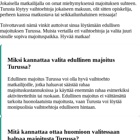
Jokaisella matkailijalla on omat mieltymyksensä majoituksen suhteen.
Turusta löytyy vaihtoehtoja jokaiseen makuun, olit sitten opiskelija,
perheen kanssa matkustava tai seikkailunhaluinen reissaaja!
Toivottavasti nämä vinkit auttoivat sinua löytämään edullisen
majoituksen Turussa. Muista vertailla eri vaihtoehtoja ja valita juuri
sinulle sopiva majoituspaikka. Hyvää matkaa!
Miksi kannattaa valita edullinen majoitus
Turussa?
Edullinen majoitus Turussa voi olla hyvä vaihtoehto
matkailijoille, jotka haluavat säästää rahaa
majoituskustannuksissa ja käyttää enemmän rahaa esimerkiksi
aktiviteetteihin tai ruokaan. Edullinen majoitus ei välttämättä
tarkoita huonolaatuista majoitusta, vaan Turusta voi löytää
monipuolisia vaihtoehtoja edulliseen hintaan.
Mitä kannattaa ottaa huomioon valitessaan
halpaa majoitusta Turussa?