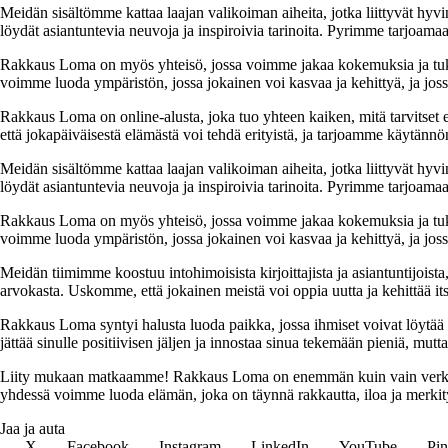
Meidän sisältömme kattaa laajan valikoiman aiheita, jotka liittyvät hyvi
löydät asiantuntevia neuvoja ja inspiroivia tarinoita. Pyrimme tarjoamaan
Rakkaus Loma on myös yhteisö, jossa voimme jakaa kokemuksia ja tuk
voimme luoda ympäristön, jossa jokainen voi kasvaa ja kehittyä, ja jos
Rakkaus Loma on online-alusta, joka tuo yhteen kaiken, mitä tarvitse
että jokapäiväisestä elämästä voi tehdä erityistä, ja tarjoamme käytännön
Meidän sisältömme kattaa laajan valikoiman aiheita, jotka liittyvät hyvi
löydät asiantuntevia neuvoja ja inspiroivia tarinoita. Pyrimme tarjoamaan
Rakkaus Loma on myös yhteisö, jossa voimme jakaa kokemuksia ja tuk
voimme luoda ympäristön, jossa jokainen voi kasvaa ja kehittyä, ja jos
Meidän tiimimme koostuu intohimoisista kirjoittajista ja asiantuntijoist
arvokasta. Uskomme, että jokainen meistä voi oppia uutta ja kehittää its
Rakkaus Loma syntyi halusta luoda paikka, jossa ihmiset voivat löytää 
jättää sinulle positiivisen jäljen ja innostaa sinua tekemään pieniä, mut
Liity mukaan matkaamme! Rakkaus Loma on enemmän kuin vain verkkosivu
yhdessä voimme luoda elämän, joka on täynnä rakkautta, iloa ja merkity
Jaa ja auta
X
Facebook
Instagram
LinkedIn
YouTube
Pin