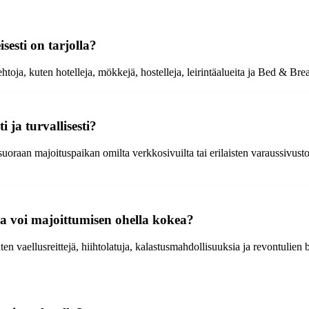
sesti on tarjolla?
htoja, kuten hotelleja, mökkejä, hostelleja, leirintäalueita ja Bed & Brea
ja turvallisesti?
raan majoituspaikan omilta verkkosivuilta tai erilaisten varaussivusto
la voi majoittumisen ohella kokea?
n vaellusreittejä, hiihtolatuja, kalastusmahdollisuuksia ja revontulien b