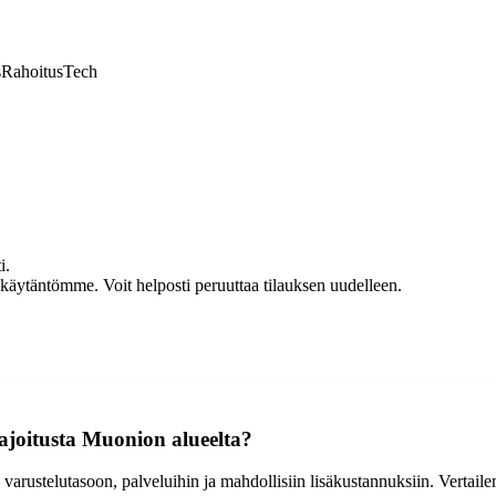
s
Rahoitus
Tech
i.
akäytäntömme. Voit helposti peruuttaa tilauksen uudelleen.
ajoitusta Muonion alueelta?
n, varustelutasoon, palveluihin ja mahdollisiin lisäkustannuksiin. Vertai