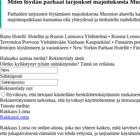
Miten löydän parhaat tarjoukset majoituksesta Muo
Parhaiden tarjousten löytäminen majoituksesta Muonion alueella kann
majoituspaikkaan kannattaa olla yhteydessä ja tiedustella mahdollisi
Runo Hotelli: Hotellin ja Runon Lumoava Yhdistelmä
•
Rooma Lennot:
Tervetuloa Porvoon Viehättävään Vanhaan Kaupunkiin!
•
Finnairin pe
lentojen löytämiseen ja varaukseen
•
New Yorkin Parhaat Hotellit
•
Fin
Haluatko uutisia meiltä? Rekisteröidy tästä
Oletko kyllästynyt tylsiin uutiskirjeisiin? Tämä on erilaista.
Sähköposti
Rekisteröidy nyt
Hyväksyn, että tietojani käsitellään henkilötietokäytännön mukaisest
Rekisteröityminen tarkoittaa, että hyväksyt käyttöehtomme ja tietosuoj
Tutustu meihin
Rakkaus Loma
RakkausLoma
Rakkaus Loma on online-alusta, joka tuo yhteen kaiken, mitä tarvitse
että jokapäiväisestä elämästä voi tehdä erityistä, ja tarjoamme käytännön