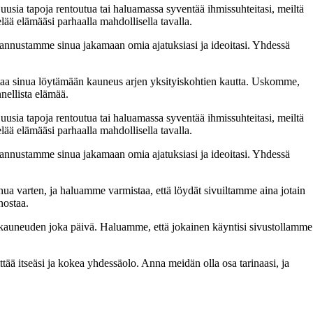
 uusia tapoja rentoutua tai haluamassa syventää ihmissuhteitasi, meiltä
lää elämääsi parhaalla mahdollisella tavalla.
nnustamme sinua jakamaan omia ajatuksiasi ja ideoitasi. Yhdessä
taa sinua löytämään kauneus arjen yksityiskohtien kautta. Uskomme,
nellista elämää.
 uusia tapoja rentoutua tai haluamassa syventää ihmissuhteitasi, meiltä
lää elämääsi parhaalla mahdollisella tavalla.
nnustamme sinua jakamaan omia ajatuksiasi ja ideoitasi. Yhdessä
inua varten, ja haluamme varmistaa, että löydät sivuiltamme aina jotain
nostaa.
n kauneuden joka päivä. Haluamme, että jokainen käyntisi sivustollamme
 itseäsi ja kokea yhdessäolo. Anna meidän olla osa tarinaasi, ja