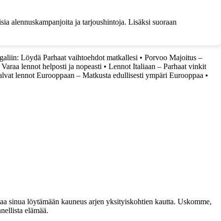
isia alennuskampanjoita ja tarjoushintoja. Lisäksi suoraan
galiin: Löydä Parhaat vaihtoehdot matkallesi
•
Porvoo Majoitus –
araa lennot helposti ja nopeasti
•
Lennot Italiaan – Parhaat vinkit
lvat lennot Eurooppaan – Matkusta edullisesti ympäri Eurooppaa
•
taa sinua löytämään kauneus arjen yksityiskohtien kautta. Uskomme,
nellista elämää.