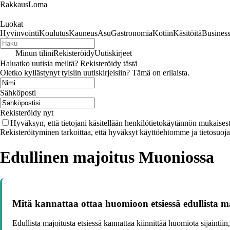
RakkausLoma
Luokat
Hyvinvointi
Koulutus
Kauneus
Asu
Gastronomia
Kotiin
Käsitöitä
Busines
Minun tilini
Rekisteröidy
Uutiskirjeet
Haluatko uutisia meiltä? Rekisteröidy tästä
Oletko kyllästynyt tylsiin uutiskirjeisiin? Tämä on erilaista.
Sähköposti
Rekisteröidy nyt
Hyväksyn, että tietojani käsitellään henkilötietokäytännön mukaisest
Rekisteröityminen tarkoittaa, että hyväksyt käyttöehtomme ja tietosuoj
Edullinen majoitus Muoniossa
Mitä kannattaa ottaa huomioon etsiessä edullista m
Edullista majoitusta etsiessä kannattaa kiinnittää huomiota sijaintii