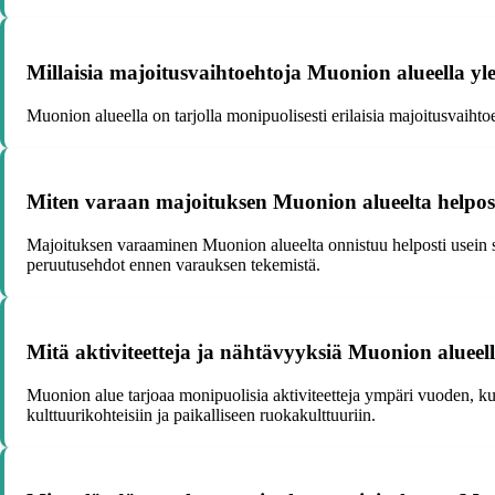
Millaisia majoitusvaihtoehtoja Muonion alueella ylei
Muonion alueella on tarjolla monipuolisesti erilaisia majoitusvaihtoe
Miten varaan majoituksen Muonion alueelta helposti 
Majoituksen varaaminen Muonion alueelta onnistuu helposti usein suo
peruutusehdot ennen varauksen tekemistä.
Mitä aktiviteetteja ja nähtävyyksiä Muonion alueel
Muonion alue tarjoaa monipuolisia aktiviteetteja ympäri vuoden, kute
kulttuurikohteisiin ja paikalliseen ruokakulttuuriin.