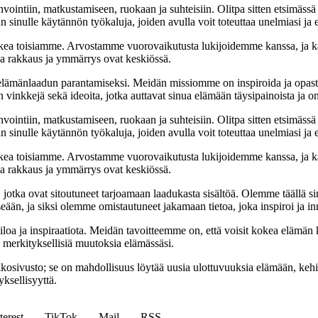
nvointiin, matkustamiseen, ruokaan ja suhteisiin. Olitpa sitten etsimässä
 sinulle käytännön työkaluja, joiden avulla voit toteuttaa unelmiasi ja e
ea toisiamme. Arvostamme vuorovaikutusta lukijoidemme kanssa, ja ka
sa rakkaus ja ymmärrys ovat keskiössä.
t elämänlaadun parantamiseksi. Meidän missiomme on inspiroida ja opas
 vinkkejä sekä ideoita, jotka auttavat sinua elämään täysipainoista ja on
nvointiin, matkustamiseen, ruokaan ja suhteisiin. Olitpa sitten etsimässä
 sinulle käytännön työkaluja, joiden avulla voit toteuttaa unelmiasi ja e
ea toisiamme. Arvostamme vuorovaikutusta lukijoidemme kanssa, ja ka
sa rakkaus ja ymmärrys ovat keskiössä.
a, jotka ovat sitoutuneet tarjoamaan laadukasta sisältöä. Olemme täällä s
eään, ja siksi olemme omistautuneet jakamaan tietoa, joka inspiroi ja in
iloa ja inspiraatiota. Meidän tavoitteemme on, että voisit kokea elämä
ta merkityksellisiä muutoksia elämässäsi.
sto; se on mahdollisuus löytää uusia ulottuvuuksia elämään, kehittää
ksellisyyttä.
terest
TikTok
Mail
RSS