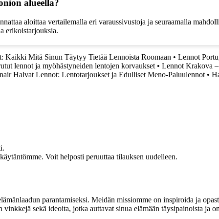
nion alueella?
attaa aloittaa vertailemalla eri varaussivustoja ja seuraamalla mahdoll
a erikoistarjouksia.
 Kaikki Mitä Sinun Täytyy Tietää Lennoista Roomaan
•
Lennot Portu
rutut lennot ja myöhästyneiden lentojen korvaukset
•
Lennot Krakova – V
nair Halvat Lennot: Lentotarjoukset ja Edulliset Meno-Paluulennot
•
Ha
i.
akäytäntömme. Voit helposti peruuttaa tilauksen uudelleen.
t elämänlaadun parantamiseksi. Meidän missiomme on inspiroida ja opas
 vinkkejä sekä ideoita, jotka auttavat sinua elämään täysipainoista ja on