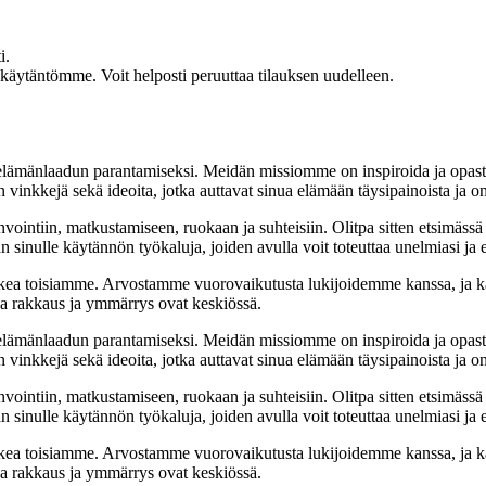
i.
akäytäntömme. Voit helposti peruuttaa tilauksen uudelleen.
t elämänlaadun parantamiseksi. Meidän missiomme on inspiroida ja opas
 vinkkejä sekä ideoita, jotka auttavat sinua elämään täysipainoista ja on
nvointiin, matkustamiseen, ruokaan ja suhteisiin. Olitpa sitten etsimässä
 sinulle käytännön työkaluja, joiden avulla voit toteuttaa unelmiasi ja e
ea toisiamme. Arvostamme vuorovaikutusta lukijoidemme kanssa, ja ka
sa rakkaus ja ymmärrys ovat keskiössä.
t elämänlaadun parantamiseksi. Meidän missiomme on inspiroida ja opas
 vinkkejä sekä ideoita, jotka auttavat sinua elämään täysipainoista ja on
nvointiin, matkustamiseen, ruokaan ja suhteisiin. Olitpa sitten etsimässä
 sinulle käytännön työkaluja, joiden avulla voit toteuttaa unelmiasi ja e
ea toisiamme. Arvostamme vuorovaikutusta lukijoidemme kanssa, ja ka
sa rakkaus ja ymmärrys ovat keskiössä.