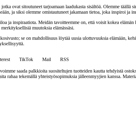
a, jotka ovat sitoutuneet tarjoamaan laadukasta sisältöä. Olemme täällä s
eään, ja siksi olemme omistautuneet jakamaan tietoa, joka inspiroi ja in
iloa ja inspiraatiota. Meidän tavoitteemme on, että voisit kokea elämä
ta merkityksellisiä muutoksia elämässäsi.
sto; se on mahdollisuus löytää uusia ulottuvuuksia elämään, kehittää
ksellisyyttä.
terest
TikTok
Mail
RSS
mme saada palkkioita suositeltujen tuotteiden kautta tehdyistä ostoks
a rahaa tekemällä yhteistyösopimuksia jälleenmyyjien kanssa. Materiaal