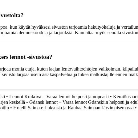
ivustolta?
oa, kun käytät hyväksesi sivuston tarjoamia hakutyökaluja ja vertailumah
tarjoamia alennuskoodeja ja tarjouksia. Kannattaa myös seurata sivuston k
ers lennot -sivustoa?
rjoaa monia etuja, kuten laajan lentovaihtoehtojen valikoiman, kilpailu
si sivusto tarjoaa usein asiakaspalvelua ja tukea matkustajille ennen m
sti
•
Lennot Krakova – Varaa lennot helposti ja nopeasti
•
Kemiönsaari:
arjen keskellä
•
Gdansk lennot – Varaa lennot Gdanskiin helposti ja edull
otiin
•
Hotelli Saimaa: Luksusta ja Rauhaa Saimaan Järvimaisemassa
•