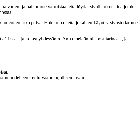
inua varten, ja haluamme varmistaa, että löydät sivuiltamme aina jotain
nostaa.
n kauneuden joka päivä. Haluamme, että jokainen käyntisi sivustollamme
 itseäsi ja kokea yhdessäolo. Anna meidän olla osa tarinaasi, ja
ista.
in uudelleenkäyttö vaatii kirjallisen luvan.