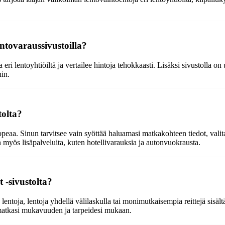
entovaraussivustoilla?
i lentoyhtiöiltä ja vertailee hintoja tehokkaasti. Lisäksi sivustolla on us
hin.
tolta?
peaa. Sinun tarvitsee vain syöttää haluamasi matkakohteen tiedot, valit
 myös lisäpalveluita, kuten hotellivarauksia ja autonvuokrausta.
 -sivustolta?
a lentoja, lentoja yhdellä välilaskulla tai monimutkaisempia reittejä sisäl
atkasi mukavuuden ja tarpeidesi mukaan.