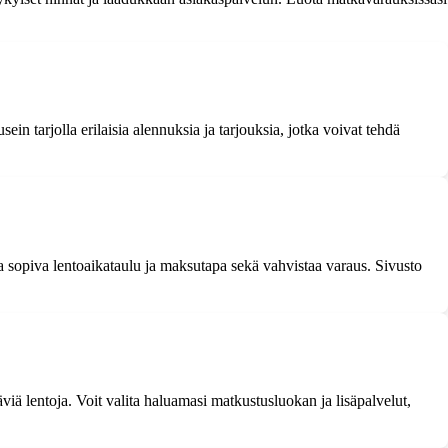
ein tarjolla erilaisia alennuksia ja tarjouksia, jotka voivat tehdä
a sopiva lentoaikataulu ja maksutapa sekä vahvistaa varaus. Sivusto
täviä lentoja. Voit valita haluamasi matkustusluokan ja lisäpalvelut,