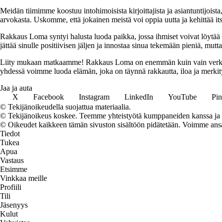
Meidän tiimimme koostuu intohimoisista kirjoittajista ja asiantuntijoist
arvokasta. Uskomme, että jokainen meistä voi oppia uutta ja kehittää its
Rakkaus Loma syntyi halusta luoda paikka, jossa ihmiset voivat löytää 
jättää sinulle positiivisen jäljen ja innostaa sinua tekemään pieniä, mut
Liity mukaan matkaamme! Rakkaus Loma on enemmän kuin vain verkkosivu
yhdessä voimme luoda elämän, joka on täynnä rakkautta, iloa ja merkity
Jaa ja auta
X
Facebook
Instagram
LinkedIn
YouTube
Pin
© Tekijänoikeudella suojattua materiaalia.
© Tekijänoikeus koskee. Teemme yhteistyötä kumppaneiden kanssa ja voi
© Oikeudet kaikkeen tämän sivuston sisältöön pidätetään. Voimme ansait
Tiedot
Tukea
Apua
Vastaus
Etsimme
Vinkkaa meille
Profiili
Tili
Jäsenyys
Kulut