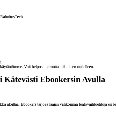
s
Rahoitus
Tech
i.
akäytäntömme. Voit helposti peruuttaa tilauksen uudelleen.
i Kätevästi Ebookersin Avulla
a aloittaa. Ebookers tarjoaa laajan valikoiman lentovaihtoehtoja eri lentoy