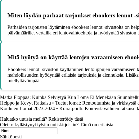
Miten löydän parhaat tarjoukset ebookers lennot -s
Parhaiden tarjousten löytäminen ebookers lennot -sivustolta on helpp
päivämäärille, vertailla eri lentovaihtoehtoja ja hyödyntää sivuston 
Mitä hyötyä on käyttää lentojen varaamiseen ebook
Ebookers lennot -sivuston käyttäminen lentolippujen varaamiseen ta
mahdollisuuden hyödyntää erilaisia tarjouksia ja alennuksia. Lisäk
miellyttävämpää.
Matka Floppaa: Kuinka Selviytyä Kun Loma Ei Menekään Suunnitellu
Helppo ja Kevyt Ratkaisu
•
Tuetut lomat: Rentoutumista ja virkistystä 
Koulujen Lomat 2023-2024
•
Koira-portti: Koiraystävällinen ratkaisu k
Haluatko uutisia meiltä? Rekisteröidy tästä
Oletko kyllästynyt tylsiin uutiskirjeisiin? Tämä on erilaista.
Sähköposti