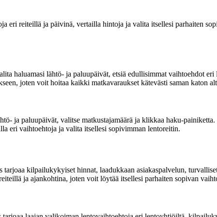
ja eri reiteillä ja päivinä, vertailla hintoja ja valita itsellesi parhaite
ita haluamasi lähtö- ja paluupäivät, etsiä edullisimmat vaihtoehdot eri 
seen, joten voit hoitaa kaikki matkavaraukset kätevästi saman katon alt
ö- ja paluupäivät, valitse matkustajamäärä ja klikkaa haku-painiketta. E
lla eri vaihtoehtoja ja valita itsellesi sopivimman lentoreitin.
rs tarjoaa kilpailukykyiset hinnat, laadukkaan asiakaspalvelun, turvall
iteillä ja ajankohtina, joten voit löytää itsellesi parhaiten sopivan vaih
 tarjoaa laajan valikoiman lentovaihtoehtoja eri lentoyhtiöiltä, kilpail