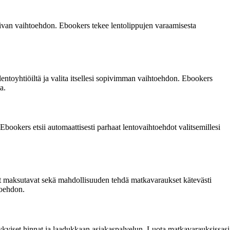
n sopivan vaihtoehdon. Ebookers tekee lentolippujen varaamisesta
lentoyhtiöiltä ja valita itsellesi sopivimman vaihtoehdon. Ebookers
a.
bookers etsii automaattisesti parhaat lentovaihtoehdot valitsemillesi
iset maksutavat sekä mahdollisuuden tehdä matkavaraukset kätevästi
toehdon.
ukykyiset hinnat ja laadukkaan asiakaspalvelun. Luota matkavarauksissasi