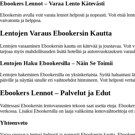
Ebookers Lennot – Varaa Lento Kätevästi
Ebookersin avulla voit varata lennot helposti ja nopeasti. Voit etsiä lento
vaivatonta ja helppoa.
Lentojen Varaus Ebookersin Kautta
Lentojen varaaminen Ebookersin kautta on kätevää ja joustavaa. Voit val
tarjoaa myös mahdollisuuden lisätä hotellin ja autonvuokrauksen varauk
Lentojen Haku Ebookersilla – Näin Se Toimii
Lentojen hakeminen Ebookersilla on yksinkertaista. Syötä haluamasi läht
päiville ja näyttää sinulle eri vaihtoehdot hintoineen. Voit helposti vertai
Ebookers Lennot – Palvelut ja Edut
Valitessasi Ebookersin lentovarausten tekoon saat useita etuja. Ebooke
verkossa. Lisäksi Ebookersilla on laaja valikoima lentovaihtoehtoja eri re
Yhteenveto
Varaa seuraava lentosi helposti ja nopeasti Ebookersin kautta. Ebookers