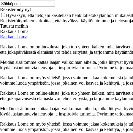
Rekisteröidy nyt
Hyväksyn, että tietojani käsitellään henkilötietokäytännön mukaisest
Rekisteröityminen tarkoittaa, että hyväksyt käyttöehtomme ja tietosuoj
Tutustu meihin
Rakkaus Loma
RakkausLoma
Rakkaus Loma on online-alusta, joka tuo yhteen kaiken, mitä tarvitse
että jokapäiväisestä elämästä voi tehdä erityistä, ja tarjoamme käytännön
Meidän sisältömme kattaa laajan valikoiman aiheita, jotka liittyvät hyvi
löydät asiantuntevia neuvoja ja inspiroivia tarinoita. Pyrimme tarjoamaan
Rakkaus Loma on myös yhteisö, jossa voimme jakaa kokemuksia ja tuk
voimme luoda ympäristön, jossa jokainen voi kasvaa ja kehittyä, ja jos
Rakkaus Loma on online-alusta, joka tuo yhteen kaiken, mitä tarvitse
että jokapäiväisestä elämästä voi tehdä erityistä, ja tarjoamme käytännön
Meidän sisältömme kattaa laajan valikoiman aiheita, jotka liittyvät hyvi
löydät asiantuntevia neuvoja ja inspiroivia tarinoita. Pyrimme tarjoamaan
Rakkaus Loma on myös yhteisö, jossa voimme jakaa kokemuksia ja tuk
voimme luoda ympäristön, jossa jokainen voi kasvaa ja kehittyä, ja jos