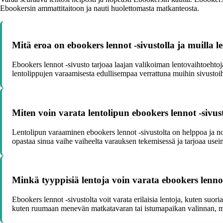
Ebookersin ammattitaitoon ja nauti huolettomasta matkanteosta.
Mitä eroa on ebookers lennot -sivustolla ja muilla l
Ebookers lennot -sivusto tarjoaa laajan valikoiman lentovaihtoehtoja er
lentolippujen varaamisesta edullisempaa verrattuna muihin sivustoi
Miten voin varata lentolipun ebookers lennot -sivus
Lentolipun varaaminen ebookers lennot -sivustolta on helppoa ja no
opastaa sinua vaihe vaiheelta varauksen tekemisessä ja tarjoaa usein
Minkä tyyppisiä lentoja voin varata ebookers lennot
Ebookers lennot -sivustolta voit varata erilaisia lentoja, kuten suori
kuten ruumaan menevän matkatavaran tai istumapaikan valinnan, m