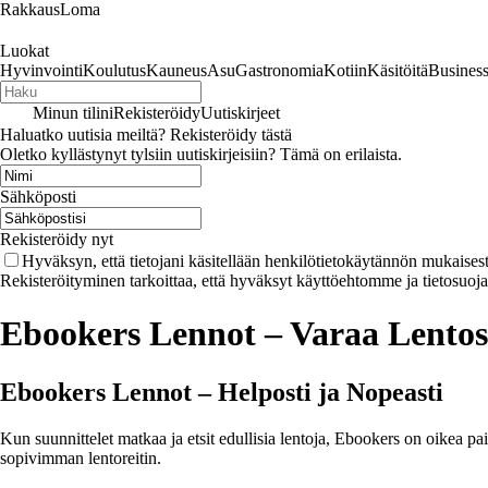
RakkausLoma
Luokat
Hyvinvointi
Koulutus
Kauneus
Asu
Gastronomia
Kotiin
Käsitöitä
Busines
Minun tilini
Rekisteröidy
Uutiskirjeet
Haluatko uutisia meiltä? Rekisteröidy tästä
Oletko kyllästynyt tylsiin uutiskirjeisiin? Tämä on erilaista.
Sähköposti
Rekisteröidy nyt
Hyväksyn, että tietojani käsitellään henkilötietokäytännön mukaisest
Rekisteröityminen tarkoittaa, että hyväksyt käyttöehtomme ja tietosuoj
Ebookers Lennot – Varaa Lentos
Ebookers Lennot – Helposti ja Nopeasti
Kun suunnittelet matkaa ja etsit edullisia lentoja, Ebookers on oikea paikk
sopivimman lentoreitin.