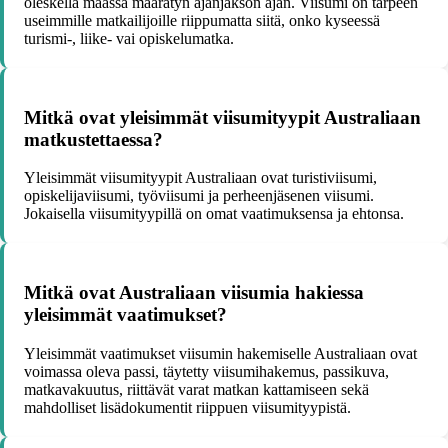
oleskella maassa määrätyn ajanjakson ajan. Viisumi on tarpeen
useimmille matkailijoille riippumatta siitä, onko kyseessä
turismi-, liike- vai opiskelumatka.
Mitkä ovat yleisimmät viisumityypit Australiaan
matkustettaessa?
Yleisimmät viisumityypit Australiaan ovat turistiviisumi,
opiskelijaviisumi, työviisumi ja perheenjäsenen viisumi.
Jokaisella viisumityypillä on omat vaatimuksensa ja ehtonsa.
Mitkä ovat Australiaan viisumia hakiessa
yleisimmät vaatimukset?
Yleisimmät vaatimukset viisumin hakemiselle Australiaan ovat
voimassa oleva passi, täytetty viisumihakemus, passikuva,
matkavakuutus, riittävät varat matkan kattamiseen sekä
mahdolliset lisädokumentit riippuen viisumityypistä.