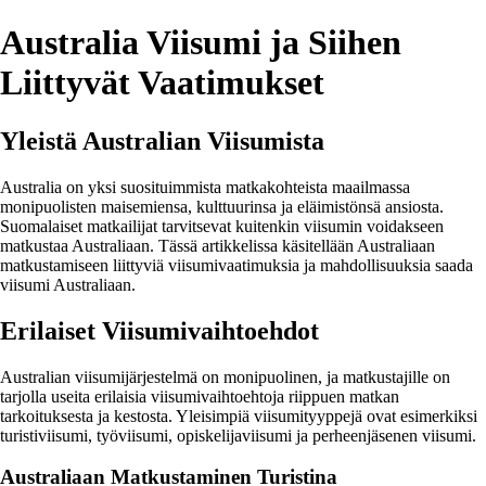
Australia Viisumi ja Siihen
Liittyvät Vaatimukset
Yleistä Australian Viisumista
Australia on yksi suosituimmista matkakohteista maailmassa
monipuolisten maisemiensa, kulttuurinsa ja eläimistönsä ansiosta.
Suomalaiset matkailijat tarvitsevat kuitenkin viisumin voidakseen
matkustaa Australiaan. Tässä artikkelissa käsitellään Australiaan
matkustamiseen liittyviä viisumivaatimuksia ja mahdollisuuksia saada
viisumi Australiaan.
Erilaiset Viisumivaihtoehdot
Australian viisumijärjestelmä on monipuolinen, ja matkustajille on
tarjolla useita erilaisia viisumivaihtoehtoja riippuen matkan
tarkoituksesta ja kestosta. Yleisimpiä viisumityyppejä ovat esimerkiksi
turistiviisumi, työviisumi, opiskelijaviisumi ja perheenjäsenen viisumi.
Australiaan Matkustaminen Turistina