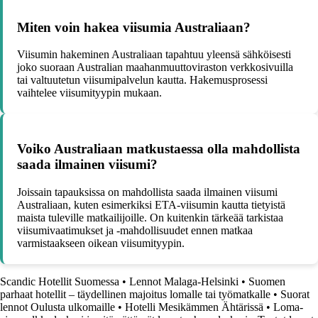
Miten voin hakea viisumia Australiaan?
Viisumin hakeminen Australiaan tapahtuu yleensä sähköisesti
joko suoraan Australian maahanmuuttoviraston verkkosivuilla
tai valtuutetun viisumipalvelun kautta. Hakemusprosessi
vaihtelee viisumityypin mukaan.
Voiko Australiaan matkustaessa olla mahdollista
saada ilmainen viisumi?
Joissain tapauksissa on mahdollista saada ilmainen viisumi
Australiaan, kuten esimerkiksi ETA-viisumin kautta tietyistä
maista tuleville matkailijoille. On kuitenkin tärkeää tarkistaa
viisumivaatimukset ja -mahdollisuudet ennen matkaa
varmistaakseen oikean viisumityypin.
Scandic Hotellit Suomessa
•
Lennot Malaga-Helsinki
•
Suomen
parhaat hotellit – täydellinen majoitus lomalle tai työmatkalle
•
Suorat
lennot Oulusta ulkomaille
•
Hotelli Mesikämmen Ähtärissä
•
Loma-