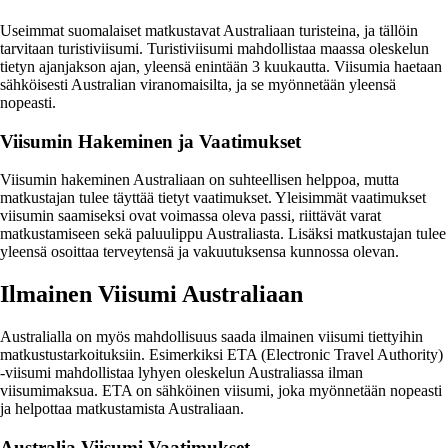
Useimmat suomalaiset matkustavat Australiaan turisteina, ja tällöin
tarvitaan turistiviisumi. Turistiviisumi mahdollistaa maassa oleskelun
tietyn ajanjakson ajan, yleensä enintään 3 kuukautta. Viisumia haetaan
sähköisesti Australian viranomaisilta, ja se myönnetään yleensä
nopeasti.
Viisumin Hakeminen ja Vaatimukset
Viisumin hakeminen Australiaan on suhteellisen helppoa, mutta
matkustajan tulee täyttää tietyt vaatimukset. Yleisimmät vaatimukset
viisumin saamiseksi ovat voimassa oleva passi, riittävät varat
matkustamiseen sekä paluulippu Australiasta. Lisäksi matkustajan tulee
yleensä osoittaa terveytensä ja vakuutuksensa kunnossa olevan.
Ilmainen Viisumi Australiaan
Australialla on myös mahdollisuus saada ilmainen viisumi tiettyihin
matkustustarkoituksiin. Esimerkiksi ETA (Electronic Travel Authority)
-viisumi mahdollistaa lyhyen oleskelun Australiassa ilman
viisumimaksua. ETA on sähköinen viisumi, joka myönnetään nopeasti
ja helpottaa matkustamista Australiaan.
Australia Viisumi Vaatimukset