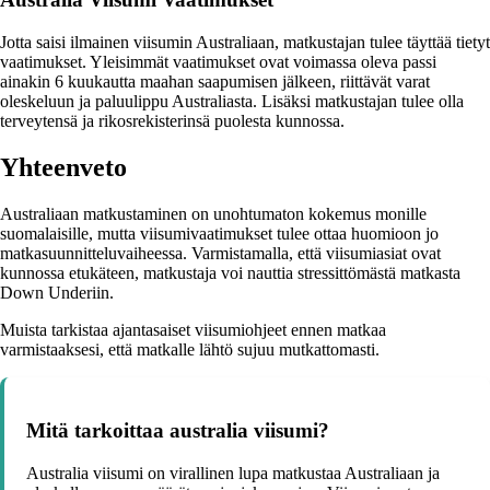
Jotta saisi ilmainen viisumin Australiaan, matkustajan tulee täyttää tietyt
vaatimukset. Yleisimmät vaatimukset ovat voimassa oleva passi
ainakin 6 kuukautta maahan saapumisen jälkeen, riittävät varat
oleskeluun ja paluulippu Australiasta. Lisäksi matkustajan tulee olla
terveytensä ja rikosrekisterinsä puolesta kunnossa.
Yhteenveto
Australiaan matkustaminen on unohtumaton kokemus monille
suomalaisille, mutta viisumivaatimukset tulee ottaa huomioon jo
matkasuunnitteluvaiheessa. Varmistamalla, että viisumiasiat ovat
kunnossa etukäteen, matkustaja voi nauttia stressittömästä matkasta
Down Underiin.
Muista tarkistaa ajantasaiset viisumiohjeet ennen matkaa
varmistaaksesi, että matkalle lähtö sujuu mutkattomasti.
Mitä tarkoittaa australia viisumi?
Australia viisumi on virallinen lupa matkustaa Australiaan ja