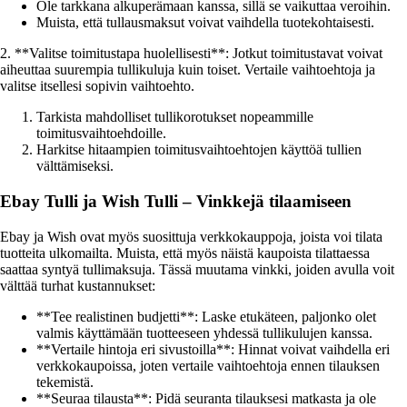
Ole tarkkana alkuperämaan kanssa, sillä se vaikuttaa veroihin.
Muista, että tullausmaksut voivat vaihdella tuotekohtaisesti.
2. **Valitse toimitustapa huolellisesti**: Jotkut toimitustavat voivat
aiheuttaa suurempia tullikuluja kuin toiset. Vertaile vaihtoehtoja ja
valitse itsellesi sopivin vaihtoehto.
Tarkista mahdolliset tullikorotukset nopeammille
toimitusvaihtoehdoille.
Harkitse hitaampien toimitusvaihtoehtojen käyttöä tullien
välttämiseksi.
Ebay Tulli ja Wish Tulli – Vinkkejä tilaamiseen
Ebay ja Wish ovat myös suosittuja verkkokauppoja, joista voi tilata
tuotteita ulkomailta. Muista, että myös näistä kaupoista tilattaessa
saattaa syntyä tullimaksuja. Tässä muutama vinkki, joiden avulla voit
välttää turhat kustannukset:
**Tee realistinen budjetti**: Laske etukäteen, paljonko olet
valmis käyttämään tuotteeseen yhdessä tullikulujen kanssa.
**Vertaile hintoja eri sivustoilla**: Hinnat voivat vaihdella eri
verkkokaupoissa, joten vertaile vaihtoehtoja ennen tilauksen
tekemistä.
**Seuraa tilausta**: Pidä seuranta tilauksesi matkasta ja ole