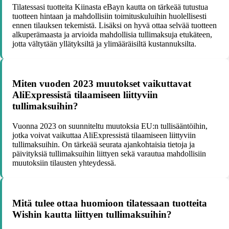
Tilatessasi tuotteita Kiinasta eBayn kautta on tärkeää tutustua
tuotteen hintaan ja mahdollisiin toimituskuluihin huolellisesti
ennen tilauksen tekemistä. Lisäksi on hyvä ottaa selvää tuotteen
alkuperämaasta ja arvioida mahdollisia tullimaksuja etukäteen,
jotta vältytään yllätyksiltä ja ylimääräisiltä kustannuksilta.
Miten vuoden 2023 muutokset vaikuttavat
AliExpressistä tilaamiseen liittyviin
tullimaksuihin?
Vuonna 2023 on suunniteltu muutoksia EU:n tullisääntöihin,
jotka voivat vaikuttaa AliExpressistä tilaamiseen liittyviin
tullimaksuihin. On tärkeää seurata ajankohtaisia tietoja ja
päivityksiä tullimaksuihin liittyen sekä varautua mahdollisiin
muutoksiin tilausten yhteydessä.
Mitä tulee ottaa huomioon tilatessaan tuotteita
Wishin kautta liittyen tullimaksuihin?