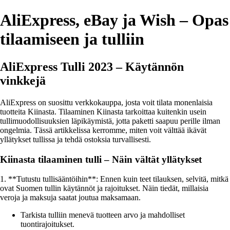
AliExpress, eBay ja Wish – Opas
tilaamiseen ja tulliin
AliExpress Tulli 2023 – Käytännön
vinkkejä
AliExpress on suosittu verkkokauppa, josta voit tilata monenlaisia
tuotteita Kiinasta. Tilaaminen Kiinasta tarkoittaa kuitenkin usein
tullimuodollisuuksien läpikäymistä, jotta paketti saapuu perille ilman
ongelmia. Tässä artikkelissa kerromme, miten voit välttää ikävät
yllätykset tullissa ja tehdä ostoksia turvallisesti.
Kiinasta tilaaminen tulli – Näin vältät yllätykset
1. **Tutustu tullisääntöihin**: Ennen kuin teet tilauksen, selvitä, mitkä
ovat Suomen tullin käytännöt ja rajoitukset. Näin tiedät, millaisia
veroja ja maksuja saatat joutua maksamaan.
Tarkista tulliin menevä tuotteen arvo ja mahdolliset
tuontirajoitukset.