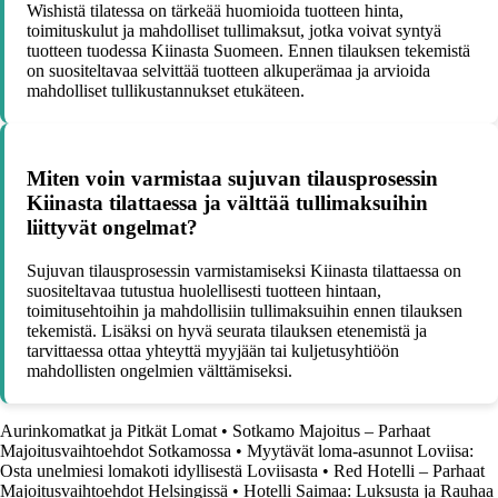
Wishistä tilatessa on tärkeää huomioida tuotteen hinta,
toimituskulut ja mahdolliset tullimaksut, jotka voivat syntyä
tuotteen tuodessa Kiinasta Suomeen. Ennen tilauksen tekemistä
on suositeltavaa selvittää tuotteen alkuperämaa ja arvioida
mahdolliset tullikustannukset etukäteen.
Miten voin varmistaa sujuvan tilausprosessin
Kiinasta tilattaessa ja välttää tullimaksuihin
liittyvät ongelmat?
Sujuvan tilausprosessin varmistamiseksi Kiinasta tilattaessa on
suositeltavaa tutustua huolellisesti tuotteen hintaan,
toimitusehtoihin ja mahdollisiin tullimaksuihin ennen tilauksen
tekemistä. Lisäksi on hyvä seurata tilauksen etenemistä ja
tarvittaessa ottaa yhteyttä myyjään tai kuljetusyhtiöön
mahdollisten ongelmien välttämiseksi.
Aurinkomatkat ja Pitkät Lomat
•
Sotkamo Majoitus – Parhaat
Majoitusvaihtoehdot Sotkamossa
•
Myytävät loma-asunnot Loviisa:
Osta unelmiesi lomakoti idyllisestä Loviisasta
•
Red Hotelli – Parhaat
Majoitusvaihtoehdot Helsingissä
•
Hotelli Saimaa: Luksusta ja Rauhaa