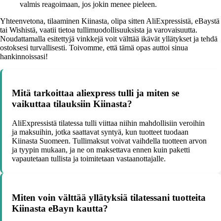
valmis reagoimaan, jos jokin menee pieleen.
Yhteenvetona, tilaaminen Kiinasta, olipa sitten AliExpressistä, eBaystä
tai Wishistä, vaatii tietoa tullimuodollisuuksista ja varovaisuutta.
Noudattamalla esitettyjä vinkkejä voit välttää ikävät yllätykset ja tehdä
ostoksesi turvallisesti. Toivomme, että tämä opas auttoi sinua
hankinnoissasi!
Mitä tarkoittaa aliexpress tulli ja miten se
vaikuttaa tilauksiin Kiinasta?
AliExpressistä tilatessa tulli viittaa niihin mahdollisiin veroihin
ja maksuihin, jotka saattavat syntyä, kun tuotteet tuodaan
Kiinasta Suomeen. Tullimaksut voivat vaihdella tuotteen arvon
ja tyypin mukaan, ja ne on maksettava ennen kuin paketti
vapautetaan tullista ja toimitetaan vastaanottajalle.
Miten voin välttää yllätyksiä tilatessani tuotteita
Kiinasta eBayn kautta?