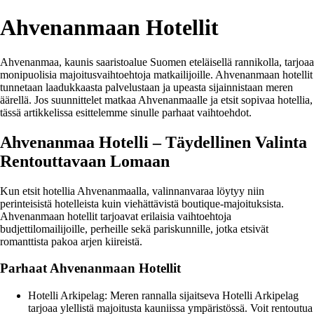
Ahvenanmaan Hotellit
Ahvenanmaa, kaunis saaristoalue Suomen eteläisellä rannikolla, tarjoaa
monipuolisia majoitusvaihtoehtoja matkailijoille. Ahvenanmaan hotellit
tunnetaan laadukkaasta palvelustaan ja upeasta sijainnistaan meren
äärellä. Jos suunnittelet matkaa Ahvenanmaalle ja etsit sopivaa hotellia,
tässä artikkelissa esittelemme sinulle parhaat vaihtoehdot.
Ahvenanmaa Hotelli – Täydellinen Valinta
Rentouttavaan Lomaan
Kun etsit hotellia Ahvenanmaalla, valinnanvaraa löytyy niin
perinteisistä hotelleista kuin viehättävistä boutique-majoituksista.
Ahvenanmaan hotellit tarjoavat erilaisia vaihtoehtoja
budjettilomailijoille, perheille sekä pariskunnille, jotka etsivät
romanttista pakoa arjen kiireistä.
Parhaat Ahvenanmaan Hotellit
Hotelli Arkipelag: Meren rannalla sijaitseva Hotelli Arkipelag
tarjoaa ylellistä majoitusta kauniissa ympäristössä. Voit rentoutua