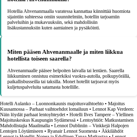
Hotellia Ahvenanmaalla varatessa kannattaa kiinnittää huomiota
sijaintiin suhteessa omiin suunnitelmiin, hotellin tarjoamiin
palveluihin ja mukavuuksiin, sekä mahdollisiin
lisäkustannuksiin kuten aamiainen ja pysäköinti.
Miten pääsen Ahvenanmaalle ja miten liikkua
hotellista toiseen saarella?
Ahvenanmaalle pääsee helpoiten laivalla tai lentäen. Saarella
liikkuminen onnistuu esimerkiksi vuokra-autolla, polkupyörällä,
paikallisbusseilla tai taksilla. Monet hotellit tarjoavat myös
kuljetuspalveluita satamasta hotellille.
Hotelli Aulanko – Luonnonkaunis majoitusvaihtoehto
•
Majoitus
Kuusamossa – Parhaat vaihtoehdot lomailuun
•
Lennot Kap Verdeen:
Näin löydät parhaat lentoyhteydet
•
Hotelli Ilves Tampere – Ylellinen
Majoituskeskus Kaupungin Sydämessä
•
Lentoyhtiöt: Matkustamisen
Mahdollistajia Maailmalla
•
Lennot Dubliniin – Vinkkejä Halpojen
Lentojen Löytämiseen
•
Ryanair Lennot Suomesta
•
Äkkilähdöt
Lennot ja Hotellit: Nopea ja Edullinen Tapaa Matkustaa
•
Lennot