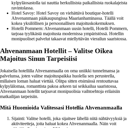
kylpyläosastolla tai nauttia herkullisista paikallisista ruokalajeista
ravintolassa.
Hotel Savoy: Hotel Savoy on viehättävä boutique-hotelli
Ahvenanmaan pääkaupungissa Maarianhaminassa. Täällä voit
kokea yksilöllisen ja persoonallisen majoituskokemuksen.
Hotelli Pommern: Ahvenanmaan uusin hotelli, Hotelli Pommern,
tarjoaa tyylikästä majoitusta modernissa ympäristössä. Hotellin
monipuoliset palvelut takaavat miellyttävän vierailun saaristossa.
Ahvenanmaan Hotellit – Valitse Oikea
Majoitus Sinun Tarpeisiisi
Jokaisella hotellilla Ahvenanmaalla on oma uniikki tunnelmansa ja
palvelunsa, joten valitse majoituspaikka huolella sen perusteella,
millaisen loman haluat viettää. Olitpa sitten etsimässä rentouttavaa
kylpylälomaa, romanttista pakoa arkeen tai seikkailua saaristossa,
Ahvenanmaan hotellit tarjoavat monipuolisia vaihtoehtoja erilaisiin
matkailijan tarpeisiin.
Mitä Huomioida Valitessasi Hotellia Ahvenanmaalla
Sijainti: Valitse hotelli, joka sijaitsee lähellä niitä nähtävyyksiä ja
aktiviteetteja, joita haluat kokea Ahvenanmaalla. Näin voit