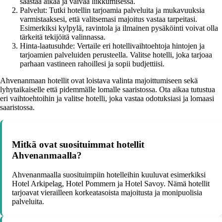
säästää aikaa ja vaivaa liikkumisessa.
Palvelut: Tutki hotellin tarjoamia palveluita ja mukavuuksia
varmistaaksesi, että valitsemasi majoitus vastaa tarpeitasi.
Esimerkiksi kylpylä, ravintola ja ilmainen pysäköinti voivat olla
tärkeitä tekijöitä valinnassa.
Hinta-laatusuhde: Vertaile eri hotellivaihtoehtoja hintojen ja
tarjoamien palveluiden perusteella. Valitse hotelli, joka tarjoaa
parhaan vastineen rahoillesi ja sopii budjettiisi.
Ahvenanmaan hotellit ovat loistava valinta majoittumiseen sekä
lyhytaikaiselle että pidemmälle lomalle saaristossa. Ota aikaa tutustua
eri vaihtoehtoihin ja valitse hotelli, joka vastaa odotuksiasi ja lomaasi
saaristossa.
Mitkä ovat suosituimmat hotellit
Ahvenanmaalla?
Ahvenanmaalla suosituimpiin hotelleihin kuuluvat esimerkiksi
Hotel Arkipelag, Hotel Pommern ja Hotel Savoy. Nämä hotellit
tarjoavat vierailleen korkeatasoista majoitusta ja monipuolisia
palveluita.