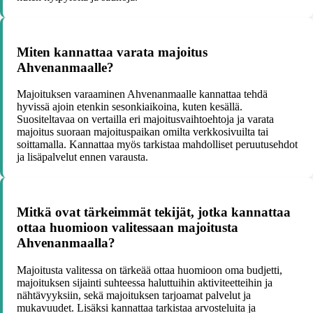
Miten kannattaa varata majoitus
Ahvenanmaalle?
Majoituksen varaaminen Ahvenanmaalle kannattaa tehdä
hyvissä ajoin etenkin sesonkiaikoina, kuten kesällä.
Suositeltavaa on vertailla eri majoitusvaihtoehtoja ja varata
majoitus suoraan majoituspaikan omilta verkkosivuilta tai
soittamalla. Kannattaa myös tarkistaa mahdolliset peruutusehdot
ja lisäpalvelut ennen varausta.
Mitkä ovat tärkeimmät tekijät, jotka kannattaa
ottaa huomioon valitessaan majoitusta
Ahvenanmaalla?
Majoitusta valitessa on tärkeää ottaa huomioon oma budjetti,
majoituksen sijainti suhteessa haluttuihin aktiviteetteihin ja
nähtävyyksiin, sekä majoituksen tarjoamat palvelut ja
mukavuudet. Lisäksi kannattaa tarkistaa arvosteluita ja