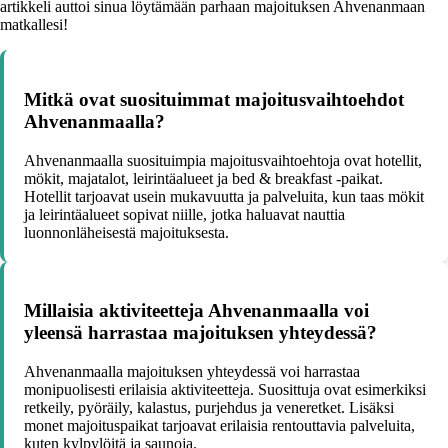
artikkeli auttoi sinua löytämään parhaan majoituksen Ahvenanmaan
matkallesi!
Mitkä ovat suosituimmat majoitusvaihtoehdot
Ahvenanmaalla?
Ahvenanmaalla suosituimpia majoitusvaihtoehtoja ovat hotellit,
mökit, majatalot, leirintäalueet ja bed & breakfast -paikat.
Hotellit tarjoavat usein mukavuutta ja palveluita, kun taas mökit
ja leirintäalueet sopivat niille, jotka haluavat nauttia
luonnonläheisestä majoituksesta.
Millaisia aktiviteetteja Ahvenanmaalla voi
yleensä harrastaa majoituksen yhteydessä?
Ahvenanmaalla majoituksen yhteydessä voi harrastaa
monipuolisesti erilaisia aktiviteetteja. Suosittuja ovat esimerkiksi
retkeily, pyöräily, kalastus, purjehdus ja veneretket. Lisäksi
monet majoituspaikat tarjoavat erilaisia rentouttavia palveluita,
kuten kylpylöitä ja saunoja.