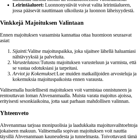
Leirintäalueet:
Luonnonystävät voivat valita leirintäalueen,
jossa pääsevät nauttimaan ulkoilusta ja luonnon läheisyydestä.
Vinkkejä Majoituksen Valintaan
Ennen majoituksen varaamista kannattaa ottaa huomioon seuraavat
asiat:
Sijainti:
Valitse majoituspaikka, joka sijaitsee lähellä haluamiasi
nähtävyyksiä ja palveluita.
Varustelutaso:
Tutustu majoituksen varusteluun ja varmista, että
se vastaa odotuksiasi ja tarpeitasi.
Arviot ja Kokemukset:
Lue muiden matkailijoiden arvosteluja ja
kokemuksia majoituspaikoista ennen varausta.
Valitsemalla huolellisesti majoituksen voit varmistaa onnistuneen ja
rentouttavan loman Ahvenanmaalla. Muista varata majoitus ajoissa,
erityisesti sesonkiaikoina, jotta saat parhaan mahdollisen valinnan.
Yhteenveto
Ahvenanmaa tarjoaa monipuolisia ja laadukkaita majoitusvaihtoehtoja
jokaiseen makuun. Valitsemalla sopivan majoituksen voit nauttia
täysillä Ahvenanmaan kauneudesta ja tunnelmasta. Toivottavasti tämä