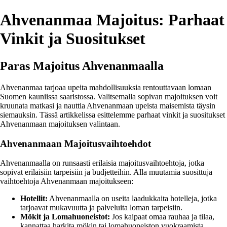
Ahvenanmaa Majoitus: Parhaat
Vinkit ja Suositukset
Paras Majoitus Ahvenanmaalla
Ahvenanmaa tarjoaa upeita mahdollisuuksia rentouttavaan lomaan
Suomen kauniissa saaristossa. Valitsemalla sopivan majoituksen voit
kruunata matkasi ja nauttia Ahvenanmaan upeista maisemista täysin
siemauksin. Tässä artikkelissa esittelemme parhaat vinkit ja suositukset
Ahvenanmaan majoituksen valintaan.
Ahvenanmaan Majoitusvaihtoehdot
Ahvenanmaalla on runsaasti erilaisia majoitusvaihtoehtoja, jotka
sopivat erilaisiin tarpeisiin ja budjetteihin. Alla muutamia suosittuja
vaihtoehtoja Ahvenanmaan majoitukseen:
Hotellit:
Ahvenanmaalla on useita laadukkaita hotelleja, jotka
tarjoavat mukavuutta ja palveluita loman tarpeisiin.
Mökit ja Lomahuoneistot:
Jos kaipaat omaa rauhaa ja tilaa,
kannattaa harkita mökin tai lomahuoneiston vuokraamista.