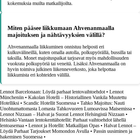
kokemuksia muilta matkailijoilta.
Miten pääsee liikkumaan Ahvenanmaalla
majoituksen ja nähtävyyksien välillä?
Ahvenanmaalla liikkuminen onnistuu helposti eri
kulkuvälineillä, kuten omalla autolla, polkupyörällä, bussilla tai
taksilla. Monet majoituspaikat tarjoavat myös mahdollisuuden
vuokrata polkupyöriä tai veneitä. Lisäksi Ahvenanmaalla on
hyvin toimiva julkinen liikenneverkosto, joka helpottaa
liikkumista eri kohteiden välillä.
Lennot Barcelonaan: Löydä parhaat lentovaihtoehdot
•
Lennot
Müncheniin
•
Kakolan Hotelli – Historiallinen Vankila Muutettu
Hotelliksi
•
Scandic Hotellit Suomessa
•
Tahko Majoitus: Nauti
Unohtumattomasta Lomasta Tahkovuoren Lumoavissa Maisemissa
•
Lennot Nizzaan – Halvat ja Suorat Lennot Helsingistä Nizzaan
•
Helsinki-Vantaan lentokenttähotellit: Parhaat vaihtoehdot lähellä
lentoasemaa
•
Lennot ja Hotellit: Matkailijan Opas
•
Halvat Lennot –
Löydä Parhaat Tarjoukset Momondon Avulla
•
Passin uusiminen ja
hakeminen Suomessa
•