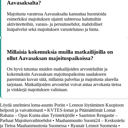
Aavasaksalta?
Majoitusta varatessa Aavasaksalta kannattaa huomioida
esimerkiksi majoituksen sijainti suhteessa haluttuihin
aktiviteetteihin, varaus- ja peruutusehdot, mahdolliset
lisäpalvelut sekä majoituksen varustelutaso ja hinta.
Millaisia kokemuksia muilla matkailijoilla on
ollut Aavasaksan majoituspaikoissa?
On hyvä tutustua muiden matkailijoiden arvosteluihin ja
kokemuksiin Aavasaksan majoituspaikoista saadakseen
paremman kuvan siitä, millaista palvelua ja majoitusta alueella
tarjotaan. Matkailijoiden arvostelut voivat antaa arvokasta tietoa
ja vinkkejä majoituksen valintaan.
Löydä unelmiesi loma-asunto Poriin
•
Lennon löytäminen Kuopioon
helposti ja vaivattomasti
•
KVTES-lomat ja Pitämättömät Lomat
Rahana – Opas Kunta-alan Työntekijöille
•
Saariston Rengastie –
Parhaat Majoitusvaihtoehdot
•
Maahanmuutto Suomi24 – Keskustelu
ja Tietoa Maahanmuutosta Suomessa
•
Ryanair Lennot Suomesta
•