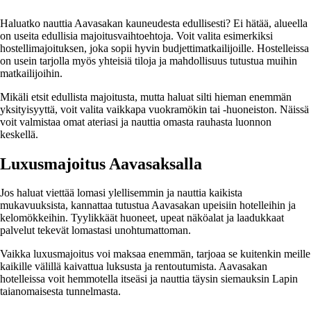
Haluatko nauttia Aavasakan kauneudesta edullisesti? Ei hätää, alueella
on useita edullisia majoitusvaihtoehtoja. Voit valita esimerkiksi
hostellimajoituksen, joka sopii hyvin budjettimatkailijoille. Hostelleissa
on usein tarjolla myös yhteisiä tiloja ja mahdollisuus tutustua muihin
matkailijoihin.
Mikäli etsit edullista majoitusta, mutta haluat silti hieman enemmän
yksityisyyttä, voit valita vaikkapa vuokramökin tai -huoneiston. Näissä
voit valmistaa omat ateriasi ja nauttia omasta rauhasta luonnon
keskellä.
Luxusmajoitus Aavasaksalla
Jos haluat viettää lomasi ylellisemmin ja nauttia kaikista
mukavuuksista, kannattaa tutustua Aavasakan upeisiin hotelleihin ja
kelomökkeihin. Tyylikkäät huoneet, upeat näköalat ja laadukkaat
palvelut tekevät lomastasi unohtumattoman.
Vaikka luxusmajoitus voi maksaa enemmän, tarjoaa se kuitenkin meille
kaikille välillä kaivattua luksusta ja rentoutumista. Aavasakan
hotelleissa voit hemmotella itseäsi ja nauttia täysin siemauksin Lapin
taianomaisesta tunnelmasta.