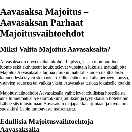
Aavasaksa Majoitus –
Aavasaksan Parhaat
Majoitusvaihtoehdot
Miksi Valita Majoitus Aavasaksalta?
Aavasaksa on upea matkailukohde Lapissa, ja sen monipuolinen
luonto sekä aktiviteetit houkuttelevat vuosittain lukuisia matkailijoita.
Majoitus Aavasaksalla tarjoaa uniikin mahdollisuuden nauttia tästä
kauneudesta täysin siemauksin. Olitpa sitten matkalla perheen kanssa,
ystävien seurassa tai vaikka yksin, Aavasaksa tarjoaa jokaiselle jotakin.
Majoitusvaihtoehdot Aavasaksalla vaihtelevat edullisista hostelleista
aina tunnelmallisiin kelomökkimajoituksiin ja tyylikkäisiin hotelleihin.
Lähde siis tutustumaan Aavasakan majapaikkatarjontaan ja löydä oma
suosikkisi Lapin lumoavasta maisemasta.
Edullisia Majoitusvaihtoehtoja
Aavasaksalla