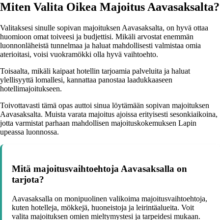
Miten Valita Oikea Majoitus Aavasaksalta?
Valitaksesi sinulle sopivan majoituksen Aavasaksalta, on hyvä ottaa
huomioon omat toiveesi ja budjettisi. Mikäli arvostat enemmän
luonnonläheistä tunnelmaa ja haluat mahdollisesti valmistaa omia
aterioitasi, voisi vuokramökki olla hyvä vaihtoehto.
Toisaalta, mikäli kaipaat hotellin tarjoamia palveluita ja haluat
ylellisyyttä lomallesi, kannattaa panostaa laadukkaaseen
hotellimajoitukseen.
Toivottavasti tämä opas auttoi sinua löytämään sopivan majoituksen
Aavasaksalta. Muista varata majoitus ajoissa erityisesti sesonkiaikoina,
jotta varmistat parhaan mahdollisen majoituskokemuksen Lapin
upeassa luonnossa.
Mitä majoitusvaihtoehtoja Aavasaksalla on
tarjota?
Aavasaksalla on monipuolinen valikoima majoitusvaihtoehtoja,
kuten hotelleja, mökkejä, huoneistoja ja leirintäalueita. Voit
valita majoituksen omien mieltymystesi ja tarpeidesi mukaan.